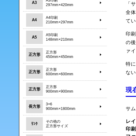
A3印刷
A3
「サ
297mm×420mm
全
A4印刷
A4
て
210mm×297mm
印
A5印刷
A5
148mm×210mm
の
ァ
正方形
正方形
450mm×450mm
特
正方形
正方形
な
600mm×600mm
正方形
現
正方形
900mm×900mm
3×6
長方形
サ
900mm×1800mm
レ
その他の
ﾘﾝｸ
正方形サイズ
印