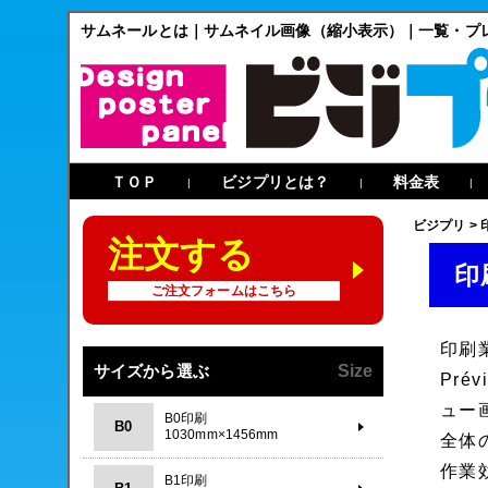
サムネールとは｜サムネイル画像（縮小表示）｜一覧・プ
ＴＯＰ
ビジプリとは？
料金表
|
|
|
ビジプリ
>
注文する
印
ご注文フォームはこちら
印刷
サイズから選ぶ
Size
Pr
ュー
B0印刷
B0
1030mm×1456mm
全体
作業
B1印刷