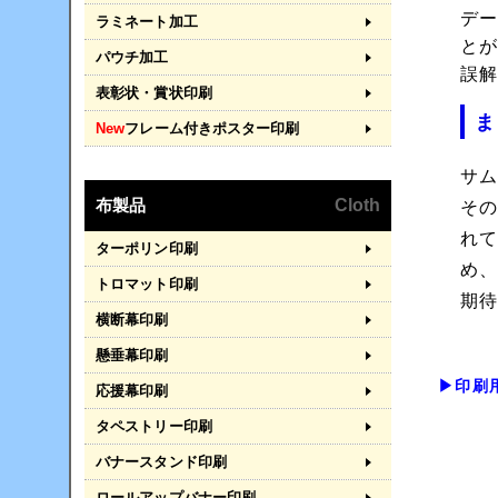
デ
ラミネート加工
と
パウチ加工
誤
表彰状・賞状印刷
ま
New
フレーム付きポスター印刷
サ
布製品
Cloth
そ
れ
ターポリン印刷
め
トロマット印刷
期
横断幕印刷
懸垂幕印刷
▶印刷
応援幕印刷
タペストリー印刷
バナースタンド印刷
ロールアップバナー印刷