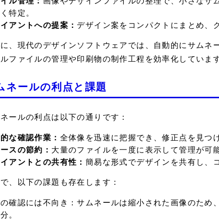
ァイル管理：
画像やデザインファイルの整理で、小さなサ
早く特定。
ライアントへの提案：
デザイン案をコンパクトにまとめ、
らに、現代のデザインソフトウェアでは、自動的にサムネ
タルファイルの管理や印刷物の制作工程を効率化していま
ムネールの利点と課題
ムネールの利点は以下の通りです：
率的な確認作業：
全体像を迅速に把握でき、修正点を見つ
ペースの節約：
大量のファイルを一度に表示して管理が可
ライアントとの共有性：
簡易な形式でデザインを共有し、
方で、以下の課題も存在します：
細の確認には不向き：
サムネールは縮小された画像のため
十分。