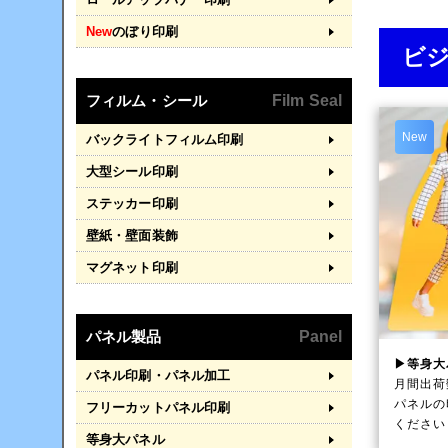
New
のぼり印刷
ビ
フィルム・シール
Film Seal
New
バックライトフィルム印刷
大型シール印刷
ステッカー印刷
壁紙・壁面装飾
マグネット印刷
パネル製品
Panel
▶等身大
パネル印刷・パネル加工
月間出荷
パネルの
フリーカットパネル印刷
ください
等身大パネル