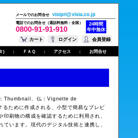
visipri@visia.co.jp
メールでのお問合せ
電話でのお問合せ（通話料無料：全国）
24時間
0800-91-91-910
年中無休
カート
ログイン
会員登録
タ)
ＦＡＱ
アクセス
お問合せ
|
|
|
mbnail、仏：Vignette de
を把握するために作成される、小型で簡易なプレビ
や印刷物の構成を確認するために利用され、
れています。現代のデジタル技術と連携し、