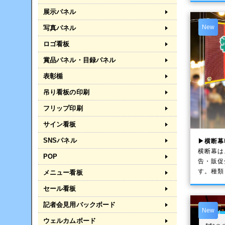
展示パネル
New
写真パネル
ロゴ看板
賞品パネル・目録パネル
表彰楯
吊り看板の印刷
フリップ印刷
サイン看板
SNSパネル
▶横断幕
横断幕は
POP
告・販促
す。種類
メニュー看板
セール看板
記者会見用バックボード
New
ウェルカムボード