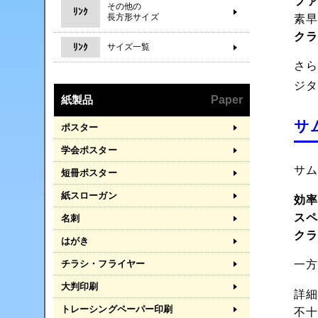
フ
その他の
ﾘﾝｸ
長方形サイズ
素
ク
ﾘﾝｸ
サイズ一覧
さ
ジ
紙製品
Paper
サ
ポスター
学会ポスター
サ
短冊ポスター
紙スローガン
効
ス
名刺
ク
はがき
一
チラシ・フライヤー
大判印刷
詳
トレーシングペーパー印刷
不