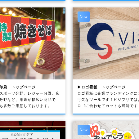
New
印刷 トップページ
▶ロゴ看板 トップページ
スポーツ分野、レジャー分野、広
ロゴ看板は企業ブランディングに
分野など、用途が幅広い商品で
可欠なツールです！ビジプリでは
も多数ご用意しております。
ロゴに合わせてカットも可能です
New