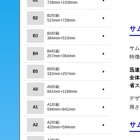
B1
728mm×1030mm
B2印刷
B2
515mm×728mm
サ
B3印刷
B3
364mm×515mm
サ
B4印刷
B4
257mm×364mm
特
B5印刷
迅
B5
182mm×257mm
全
省
A0印刷
A0
841mm×1189mm
デ
A1印刷
用
A1
594mm×841mm
A2印刷
サ
A2
420mm×594mm