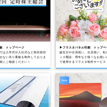
板 トップページ
▶フラスタパネル印刷 トップペ
では入学式や入社式など節目節目
誕生日や出演祝い、出店祝い、転
せない吊り看板を制作しておりま
ィス開設、周年など様々なお祝い
軽にご相談ください！
で使用するフラスタ制作サービス
New