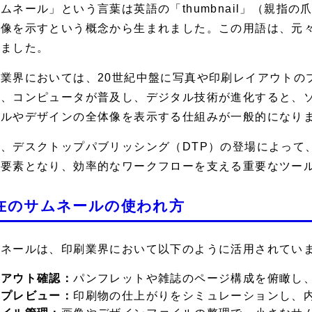
ムネール」という言葉は英語の「thumbnail」（親指
体像を示すという概念から生まれました。この用語は、元
いました。
刷業界においては、20世紀中盤に写真や印刷レイアウトの
後、コンピュータが普及し、デジタル技術が進化すると、
イルやデザインの全体像を表示する仕組みが一般的になり
に、デスクトップパブリッシング（DTP）の登場によって
い要素となり、効率的なワークフローを支える重要なツー
在のサムネールの使われ方
ムネールは、印刷業界において以下のように活用されてい
イアウト確認：
パンフレットや雑誌のページ構成を俯瞰し
刷プレビュー：
印刷物の仕上がりをシミュレーションし、