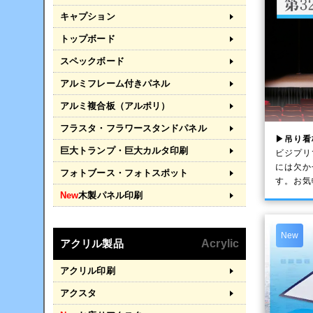
キャプション
トップボード
スペックボード
アルミフレーム付きパネル
アルミ複合板（アルポリ）
フラスタ・フラワースタンドパネル
▶吊り看
巨大トランプ・巨大カルタ印刷
ビジプリ
には欠か
フォトブース・フォトスポット
す。お気
New
木製パネル印刷
New
アクリル製品
Acrylic
アクリル印刷
アクスタ