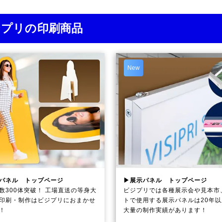
ジプリの印刷商品
New
パネル トップページ
▶展示パネル トップページ
数300体突破！ 工場直送の等身大
ビジプリでは各種展示会や見本市
印刷・制作は
ビジプリ
におまかせ
トで使用する展示パネルは20年
！
大量の制作実績があります！