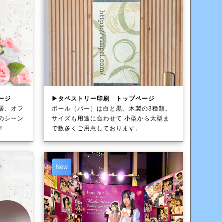
ージ
▶タペストリー印刷 トップページ
居、オフ
ポール（バー）は白と黒、木製の3種類。
のシーン
サイズも用途に合わせて 小型から大型ま
！
で数多くご用意しております。
New