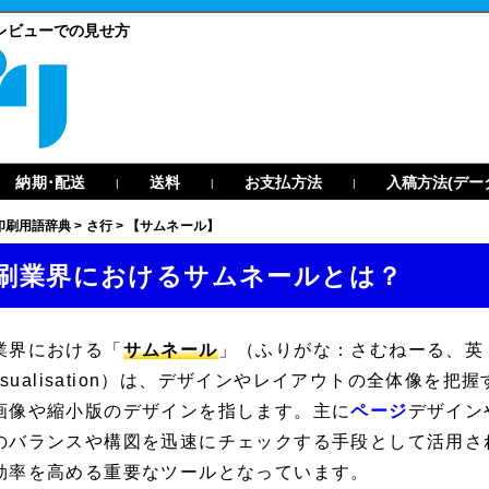
レビューでの見せ方
納期･配送
送料
お支払方法
入稿方法(デー
|
|
|
印刷用語辞典
>
さ行
>
【サムネール】
刷業界におけるサムネールとは？
業界における「
サムネール
」（ふりがな：さむねーる、英：Thu
évisualisation）は、デザインやレイアウトの全体像
画像や縮小版のデザインを指します。主に
ページ
デザイン
のバランスや構図を迅速にチェックする手段として活用さ
効率を高める重要なツールとなっています。