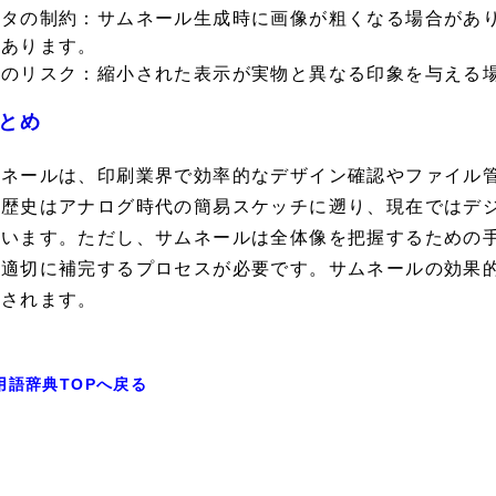
ータの制約：
サムネール生成時に画像が粗くなる場合があ
があります。
解のリスク：
縮小された表示が実物と異なる印象を与える
とめ
ムネールは、印刷業界で効率的なデザイン確認やファイル
の歴史はアナログ時代の簡易スケッチに遡り、現在ではデ
ています。ただし、サムネールは全体像を把握するための
、適切に補完するプロセスが必要です。サムネールの効果
待されます。
用語辞典TOPへ戻る