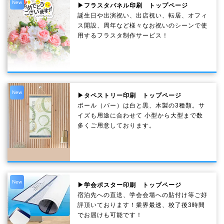
New
▶フラスタパネル印刷 トップページ
誕生日や出演祝い、出店祝い、転居、オフィ
ス開設、周年など様々なお祝いのシーンで使
用するフラスタ制作サービス！
New
▶タペストリー印刷 トップページ
ポール（バー）は白と黒、木製の3種類。サ
イズも用途に合わせて 小型から大型まで数
多くご用意しております。
New
▶学会ポスター印刷 トップページ
宿泊先への直送、学会会場への貼付け等ご好
評頂いております！業界最速、校了後3時間
でお届けも可能です！