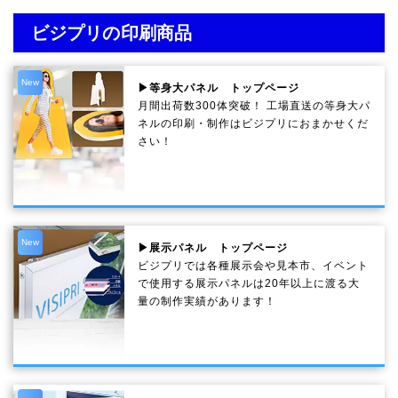
ビジプリの印刷商品
New
▶等身大パネル トップページ
月間出荷数300体突破！ 工場直送の等身大パ
ネルの印刷・制作は
ビジプリ
におまかせくだ
さい！
New
▶展示パネル トップページ
ビジプリでは各種展示会や見本市、イベント
で使用する展示パネルは20年以上に渡る大
量の制作実績があります！