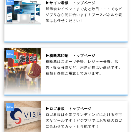
New
▶サイン看板 トップページ
展示会やイベントまであと数日・・・でもビ
ジプリなら間に合います！ブースパネルや装
飾はお任せください！
New
▶横断幕印刷 トップページ
横断幕はスポーツ分野、レジャー分野、広
告・販促分野など、用途が幅広い商品です。
種類も多数ご用意しております。
New
▶ロゴ看板 トップページ
ロゴ看板は企業ブランディングにおける不可
欠なツールです！ビジプリではお客様のロゴ
に合わせてカットも可能です！