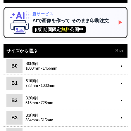
新サービス
AIで画像を作って
そのまま印刷注文
▶
β版 期間限定
無料
公開中
サイズから選ぶ
Size
B0印刷
B0
1030mm×1456mm
B1印刷
B1
728mm×1030mm
B2印刷
B2
515mm×728mm
B3印刷
B3
364mm×515mm