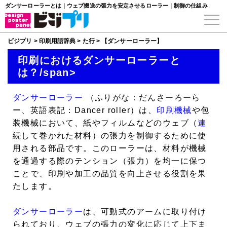
ダンサーローラーとは｜ウェブ搬送の張力を安定させるローラー｜制御の仕組み
ビジプリ
>
印刷用語辞典
>
た行
>
【ダンサーローラー】
印刷におけるダンサーローラーと
は？/span>
ダンサーローラー
（ふりがな：だんさーろーら
ー、英語表記：Dancer roller）は、
印刷機械
や包
装機械において、紙やフィルムなどのウェブ（
連
続して巻かれた材料）の張力を制御するために使
用される部品です。このローラーは、材料が機械
を通過する際のテンション（張力）を均一に保つ
ことで、印刷や加工の品質を向上させる役割を果
たします。
ダンサーローラー
は、可動式のアームに取り付け
られており、ウェブの張力の変化に応じて上下ま