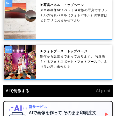
New
▶写真パネル トップページ
スマホ画像ok！ペットや家族の写真でオリジ
ナルの写真パネル（フォトパネル）の制作は
ビジプリにおまかせ下さい！
New
▶フォトブース トップページ
制作から設置まで承っております。 写真映
えするフォトスポット・フォトブースで、よ
り良い思い出作りを！
AIで制作する
AI print
新サービス
AIで画像を作って
そのまま印刷注文
▶