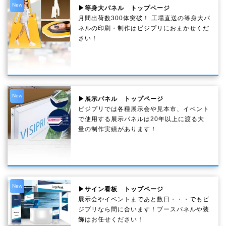
New
▶等身大パネル トップページ
月間出荷数300体突破！ 工場直送の等身大パ
ネルの印刷・制作は
ビジプリ
におまかせくだ
さい！
New
▶展示パネル トップページ
ビジプリでは各種展示会や見本市、イベント
で使用する展示パネルは20年以上に渡る大
量の制作実績があります！
New
▶サイン看板 トップページ
展示会やイベントまであと数日・・・でもビ
ジプリなら間に合います！ブースパネルや装
飾はお任せください！