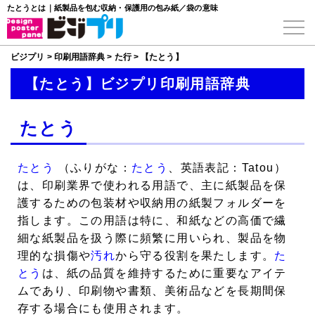
たとうとは｜紙製品を包む収納・保護用の包み紙／袋の意味
ビジプリ
>
印刷用語辞典
>
た行
>
【たとう】
【たとう】ビジプリ印刷用語辞典
たとう
たとう
（ふりがな：
たとう
、英語表記：Tatou）
は、印刷業界で使われる用語で、主に紙製品を保
護するための包装材や収納用の紙製フォルダーを
指します。この用語は特に、和紙などの高価で繊
細な紙製品を扱う際に頻繁に用いられ、製品を物
理的な損傷や
汚れ
から守る役割を果たします。
た
とう
は、紙の品質を維持するために重要なアイテ
ムであり、印刷物や書類、美術品などを長期間保
存する場合にも使用されます。