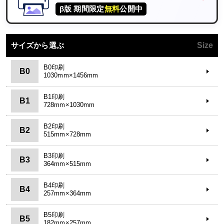
β版 期間限定
無料
公開中
サイズから選ぶ
Size
B0印刷
B0
1030mm×1456mm
B1印刷
B1
728mm×1030mm
B2印刷
B2
515mm×728mm
B3印刷
B3
364mm×515mm
B4印刷
B4
257mm×364mm
B5印刷
B5
182mm×257mm