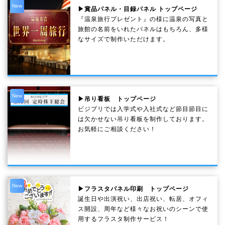
New
▶賞品パネル・目録パネル トップページ
『温泉旅行プレゼント』の様に温泉の写真と
旅館の名前をいれたパネルはもちろん、多様
なサイズで制作いただけます。
New
▶吊り看板 トップページ
ビジプリでは入学式や入社式など節目節目に
は欠かせない吊り看板を制作しております。
お気軽にご相談ください！
New
▶フラスタパネル印刷 トップページ
誕生日や出演祝い、出店祝い、転居、オフィ
ス開設、周年など様々なお祝いのシーンで使
用するフラスタ制作サービス！