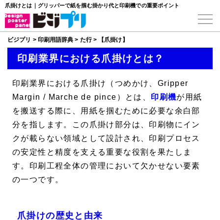
爪掛けとは｜グリッパーで紙を掴む掛かり代と印刷機での重要ポイント
ビジプリ
>
印刷用語辞典
>
た行
>
【爪掛け】
印刷業界における爪掛けとは？
印刷業界における
爪掛け
（つめかけ、
Gripper
Margin
/
Marche de pince
）とは、
印刷機
が用紙
を搬送する際に、用紙を掴むために必要な余白部
分を指します。この爪掛け部分は、印刷物にイン
クが載らない領域として設計され、印刷プロセス
の安定性と精度を支える重要な役割を果たしま
す。印刷工程全体の管理において欠かせない要素
の一つです。
爪掛けの歴史と由来