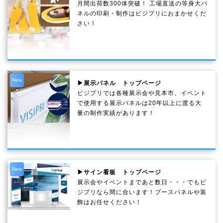
月間出荷数300体突破！ 工場直送の等身大パ
ネルの印刷・制作は
ビジプリ
におまかせくだ
さい！
New
▶展示パネル トップページ
ビジプリでは各種展示会や見本市、イベント
で使用する展示パネルは20年以上に渡る大
量の制作実績があります！
New
▶サイン看板 トップページ
展示会やイベントまであと数日・・・でもビ
ジプリなら間に合います！ブースパネルや装
飾はお任せください！