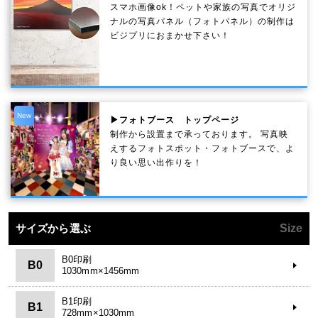
スマホ画像ok！ペットや家族の写真でオリジ
ナルの写真パネル（フォトパネル）の制作は
ビジプリにおまかせ下さい！
New
▶フォトブース トップページ
制作から設置まで承っております。 写真映
えするフォトスポット・フォトブースで、よ
り良い思い出作りを！
サイズから選ぶ
Size
B0印刷
B0
1030mm×1456mm
B1印刷
B1
728mm×1030mm