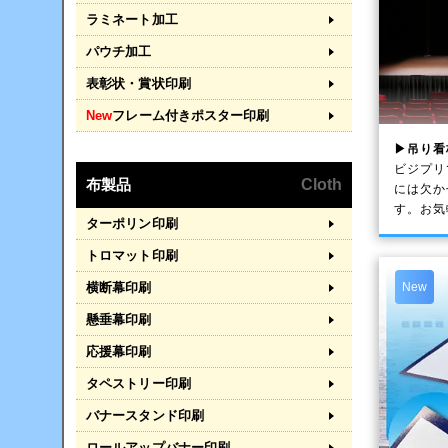
ラミネート加工
パウチ加工
表彰状・賞状印刷
New
フレーム付きポスター印刷
▶吊り看
ビジプリ
布製品
Cloth
には欠か
す。お気
ターポリン印刷
トロマット印刷
横断幕印刷
New
懸垂幕印刷
応援幕印刷
タペストリー印刷
バナースタンド印刷
ロールアップバナー印刷