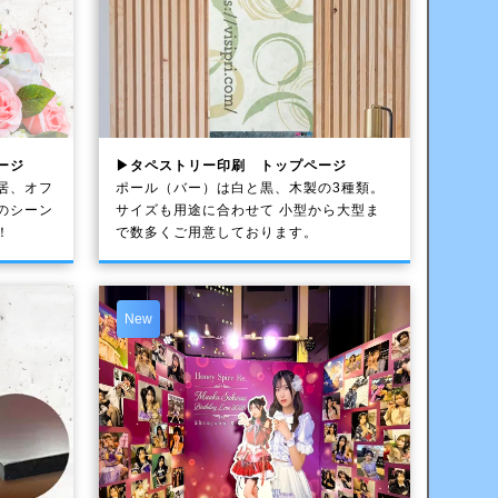
ージ
▶タペストリー印刷 トップページ
居、オフ
ポール（バー）は白と黒、木製の3種類。
のシーン
サイズも用途に合わせて 小型から大型ま
！
で数多くご用意しております。
New