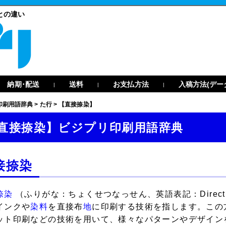
との違い
納期･配送
送料
お支払方法
入稿方法(デー
|
|
|
印刷用語辞典
>
た行
>
【直接捺染】
直接捺染】ビジプリ印刷用語辞典
接捺染
捺染
（ふりがな：ちょくせつなっせん、英語表記：Direct 
インクや
染料
を直接布
地
に印刷する技術を指します。この
ット印刷などの技術を用いて、様々なパターンやデザイン