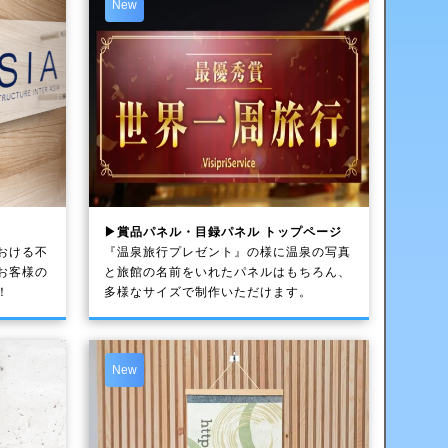
New
▶賞品パネル・目録パネル トップページ
おける不
『温泉旅行プレゼント』の様に温泉の写真
お客様の
と旅館の名前をいれたパネルはもちろん、
！
多様なサイズで制作いただけます。
New