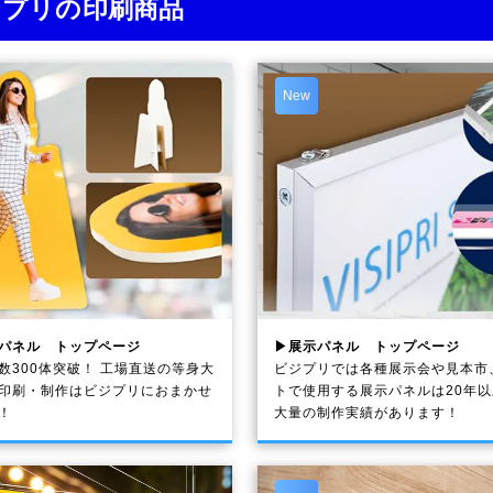
ジプリの印刷商品
New
パネル トップページ
▶展示パネル トップページ
数300体突破！ 工場直送の等身大
ビジプリでは各種展示会や見本市
印刷・制作は
ビジプリ
におまかせ
トで使用する展示パネルは20年
！
大量の制作実績があります！