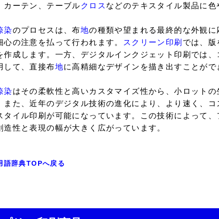
、カーテン、テーブル
クロス
などのテキスタイル製品に色
捺染
のプロセスは、布
地
の種類や望まれる最終的な外観に
細心の注意を払って行われます。
スクリーン印刷
では、版
を作成します。一方、デジタルインクジェット印刷では、
用して、直接布
地
に高精細なデザインを描き出すことがで
捺染
はその柔軟性と高いカスタマイズ性から、小ロットの
。また、近年のデジタル技術の進化により、より速く、コ
スタイル印刷が可能になっています。この技術によって、
創造性と表現の幅が大きく広がっています。
用語辞典TOPへ戻る