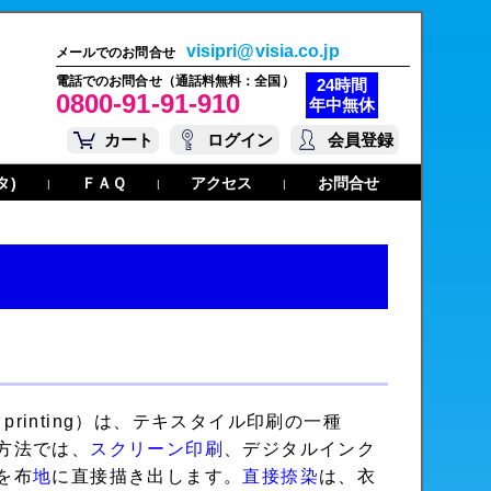
visipri@visia.co.jp
メールでのお問合せ
電話でのお問合せ（通話料無料：全国）
24時間
0800-91-91-910
年中無休
カート
ログイン
会員登録
タ)
ＦＡＱ
アクセス
お問合せ
|
|
|
printing）は、テキスタイル印刷の一種
方法では、
スクリーン印刷
、デジタルインク
を布
地
に直接描き出します。
直接捺染
は、衣