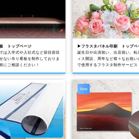
板 トップページ
▶フラスタパネル印刷 トップペ
では入学式や入社式など節目節目
誕生日や出演祝い、出店祝い、転
せない吊り看板を制作しておりま
ィス開設、周年など様々なお祝い
軽にご相談ください！
で使用するフラスタ制作サービス
New