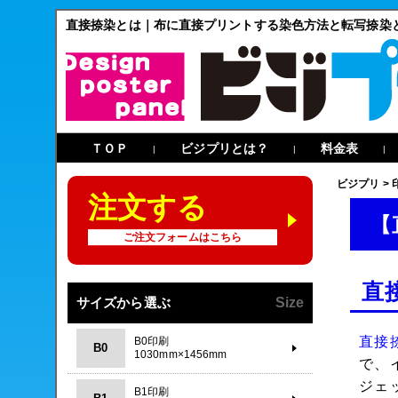
直接捺染とは｜布に直接プリントする染色方法と転写捺染
ＴＯＰ
ビジプリとは？
料金表
|
|
|
ビジプリ
>
注文する
【
ご注文フォームはこちら
直
サイズから選ぶ
Size
直接
B0印刷
B0
1030mm×1456mm
で、
ジェ
B1印刷