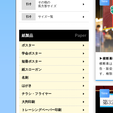
New
その他の
ﾘﾝｸ
長方形サイズ
ﾘﾝｸ
サイズ一覧
紙製品
Paper
ポスター
学会ポスター
▶横断幕
短冊ポスター
横断幕は
告・販促
紙スローガン
す。種類
名刺
はがき
New
チラシ・フライヤー
大判印刷
トレーシングペーパー印刷