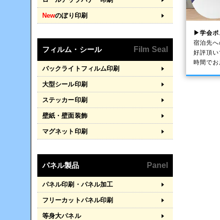
New
のぼり印刷
▶学会ポ
宿泊先へ
フィルム・シール
Film Seal
好評頂い
時間でお
バックライトフィルム印刷
大型シール印刷
ステッカー印刷
壁紙・壁面装飾
マグネット印刷
パネル製品
Panel
パネル印刷・パネル加工
フリーカットパネル印刷
等身大パネル