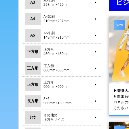
A3印刷
ビ
A3
297mm×420mm
A4印刷
A4
210mm×297mm
New
A5印刷
A5
148mm×210mm
正方形
正方形
450mm×450mm
正方形
正方形
600mm×600mm
正方形
正方形
900mm×900mm
▶等身大
月間出荷
3×6
長方形
パネルの
900mm×1800mm
ください
その他の
ﾘﾝｸ
正方形サイズ