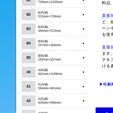
B1
728mm×1030mm
料品
B2印刷
B2
直接
515mm×728mm
ど、
B3印刷
ーン
B3
364mm×515mm
を使
B4印刷
B4
257mm×364mm
直接
ます
B5印刷
B5
テキ
182mm×257mm
ける
A0印刷
A0
841mm×1189mm
▶印刷
A1印刷
A1
594mm×841mm
A2印刷
A2
420mm×594mm