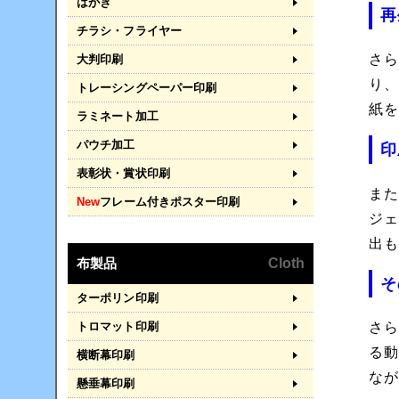
はがき
再
チラシ・フライヤー
さ
大判印刷
り
トレーシングペーパー印刷
紙
ラミネート加工
パウチ加工
印
表彰状・賞状印刷
ま
New
フレーム付きポスター印刷
ジ
出
布製品
Cloth
そ
ターポリン印刷
トロマット印刷
さ
る
横断幕印刷
なが
懸垂幕印刷