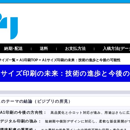
納期･配送
送料
お支払方法
入稿方法(デー
|
|
|
サイズ一覧
>
A1印刷TOP
>
A1サイズ印刷の未来：技術の進歩と今後の可能性
1サイズ印刷の未来：技術の進歩と今後
このテーマの結論（ビジプリの所見）
A1印刷の今後の方向性：
高品質化と小ロット対応が進み、用途はさらに広
デジタル印刷の強み：
短納期や個別デザインに対応し、柔軟な販促展開が
環境配慮の重要性：