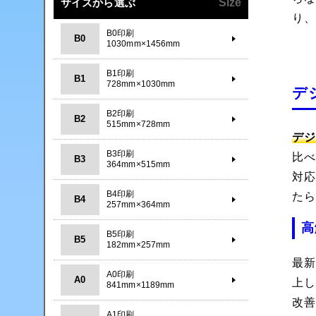
サイズから選ぶ
Size
り
B0印刷
B0
1030mm×1456mm
B1印刷
B1
728mm×1030mm
デ
B2印刷
B2
515mm×728mm
デ
B3印刷
比
B3
364mm×515mm
対
B4印刷
た
B4
257mm×364mm
高
B5印刷
B5
182mm×257mm
最
A0印刷
A0
上
841mm×1189mm
改
A1印刷