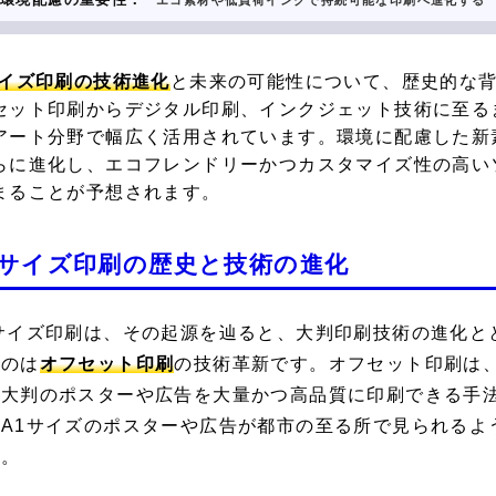
エコ素材や低負荷インクで持続可能な印刷へ進化する
サイズ印刷の技術進化
と未来の可能性について、歴史的な
セット印刷からデジタル印刷、インクジェット技術に至る
アート分野で幅広く活用されています。環境に配慮した新
らに進化し、エコフレンドリーかつカスタマイズ性の高い
まることが予想されます。
1サイズ印刷の歴史と技術の進化
1サイズ印刷は、その起源を辿ると、大判印刷技術の進化と
たのは
オフセット印刷
の技術革新です。オフセット印刷は、
、大判のポスターや広告を大量かつ高品質に印刷できる手
、A1サイズのポスターや広告が都市の至る所で見られるよ
た。