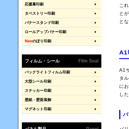
応援幕印刷
こ
と
タペストリー印刷
と
バナースタンド印刷
ロールアップバナー印刷
New
のぼり印刷
A
フィルム・シール
Film Seal
A
バックライトフィルム印刷
タ
大型シール印刷
に
ステッカー印刷
し
壁紙・壁面装飾
マグネット印刷
バ
バリ
パネル製品
Panel