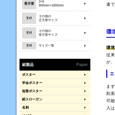
3×6
長方形
速
900mm×1800mm
その他の
ﾘﾝｸ
正方形サイズ
環
その他の
ﾘﾝｸ
長方形サイズ
ﾘﾝｸ
サイズ一覧
環境
従
が
紙製品
Paper
エ
ポスター
学会ポスター
ま
短冊ポスター
剤
紙スローガン
可
名刺
入