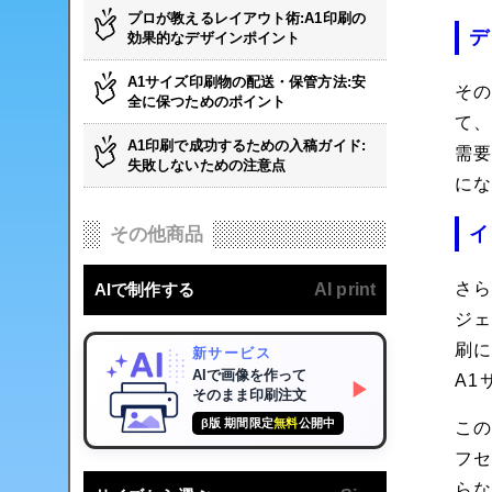
プロが教えるレイアウト術:A1印刷の
デ
効果的なデザインポイント
A1サイズ印刷物の配送・保管方法:安
そ
全に保つためのポイント
て
A1印刷で成功するための入稿ガイド:
需
失敗しないための注意点
に
イ
その他商品
さ
AIで制作する
AI print
ジ
刷
新サービス
AIで画像を作って
A1
▶
そのまま印刷注文
β版 期間限定
無料
公開中
こ
フ
ら