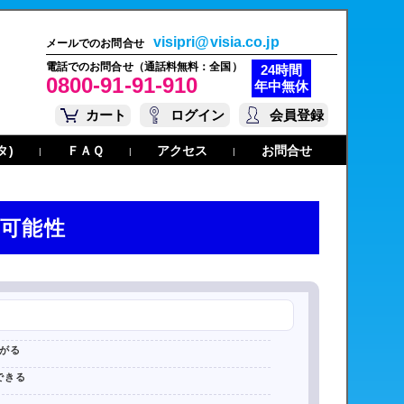
visipri@visia.co.jp
メールでのお問合せ
電話でのお問合せ（通話料無料：全国）
24時間
0800-91-91-910
年中無休
カート
ログイン
会員登録
タ)
ＦＡＱ
アクセス
お問合せ
|
|
|
の可能性
がる
できる