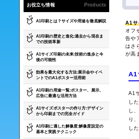
お役立ち情報
Products
A1印刷とは？サイズや用途を徹底解説
A1
オフ
A1印刷の歴史と進化:過去から現在ま
告や
での技術革新
はさ
が高
A1サイズ印刷の未来:技術の進歩と今
後の可能性
効果を最大化する方法:展示会やイベ
A
ントでのA1ポスター活用術
A1印刷の用途一覧:ポスター、展示、
A
広告に最適な活用方法
し
A1サイズポスターの作り方:デザイン
し
から印刷までの完全ガイド
り
A1印刷に適した解像度:解像度設定の
し
基本と実践テクニック