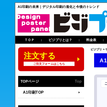
A1印刷の未来｜デジタル印刷の進化と今後のトレンド
ＴＯＰ
ビジプリとは？
料金表
|
|
|
ビジプリ
>
注文する
A
ご注文フォームはこちら
TOPページ
Top
A1印刷TOP