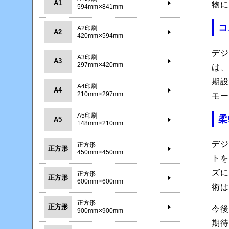
A1
物
594mm×841mm
コ
A2印刷
A2
420mm×594mm
デ
A3印刷
A3
297mm×420mm
は
期
A4印刷
A4
210mm×297mm
モ
A5印刷
柔
A5
148mm×210mm
デ
正方形
正方形
450mm×450mm
ト
ズ
正方形
正方形
600mm×600mm
術
正方形
正方形
今
900mm×900mm
期