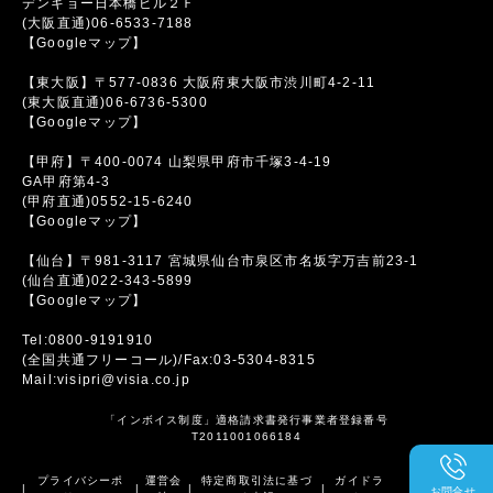
デンキョー日本橋ビル２Ｆ
(大阪直通)06-6533-7188
【Googleマップ】
【東大阪】〒577-0836 大阪府東大阪市渋川町4-2-11
(東大阪直通)06-6736-5300
【Googleマップ】
【甲府】〒400-0074 山梨県甲府市千塚3-4-19
GA甲府第4-3
(甲府直通)0552-15-6240
【Googleマップ】
【仙台】〒981-3117 宮城県仙台市泉区市名坂字万吉前23-1
(仙台直通)022-343-5899
【Googleマップ】
Tel:0800-9191910
(全国共通フリーコール)/Fax:03-5304-8315
Mail:visipri@visia.co.jp
「インボイス制度」適格請求書発行事業者登録番号
T2011001066184
プライバシーポ
運営会
特定商取引法に基づ
ガイドラ
|
|
|
|
お問合せ