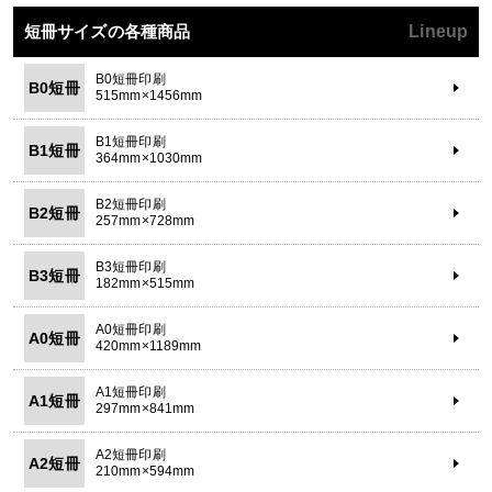
短冊サイズの各種商品
Lineup
B0短冊印刷
B0短冊
515mm×1456mm
B1短冊印刷
B1短冊
364mm×1030mm
B2短冊印刷
B2短冊
257mm×728mm
B3短冊印刷
B3短冊
182mm×515mm
A0短冊印刷
A0短冊
420mm×1189mm
A1短冊印刷
A1短冊
297mm×841mm
A2短冊印刷
A2短冊
210mm×594mm