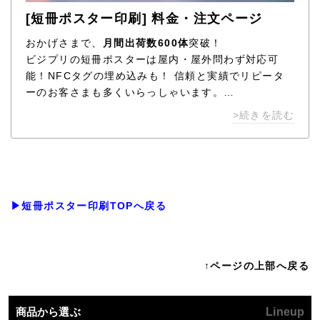
[短冊ポスター印刷] 料金・注文ページ
おかげさまで、
月間出荷数600体
突破！
ビジプリの短冊ポスターは屋内・屋外問わず対応可
能！NFCタグの埋め込みも！ 信頼と実績でリピータ
ーのお客さまも多くいらっしゃいます。
最高品質の素材で作る短冊ポスターはビジプリで！
>続きを読む
▶短冊ポスター印刷TOPへ戻る
↑ページの上部へ戻る
商品から選ぶ
Lineup