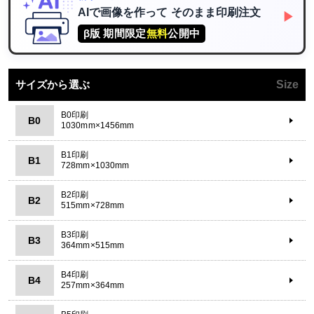
AIで画像を作って
そのまま印刷注文
▶
β版 期間限定
無料
公開中
サイズから選ぶ
Size
B0印刷
B0
1030mm×1456mm
B1印刷
B1
728mm×1030mm
B2印刷
B2
515mm×728mm
B3印刷
B3
364mm×515mm
B4印刷
B4
257mm×364mm