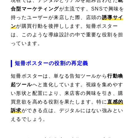
現在では、デジタルとリアルを組み合わせた
統
合型マーケティング
が主流です。SNSで興味を
持ったユーザーが来店した際、店頭の
誘導サイ
ン
が購買行動を後押しします。短冊ポスター
は、このような導線設計の中で重要な役割を担
っています。
短冊ポスターの役割の再定義
短冊ポスターは、単なる告知ツールから
行動喚
起ツール
へと進化しています。視線を集めやす
い形状と配置により、来店客の興味を引き、購
買意欲を高める役割を果たします。特に
直感的
訴求
ができる点は、デジタルにはない強みとい
えるでしょう。