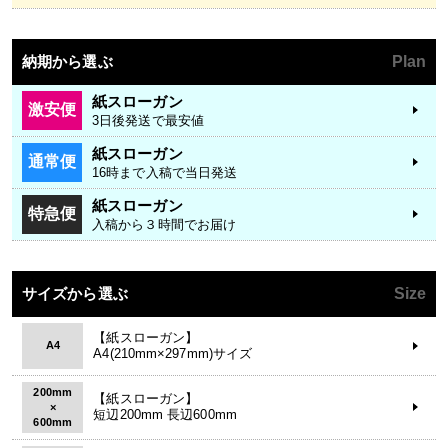
納期から選ぶ
Plan
紙スローガン
激安便
3日後発送で最安値
紙スローガン
通常便
16時まで入稿で当日発送
紙スローガン
特急便
入稿から３時間でお届け
サイズから選ぶ
Size
【紙スローガン】
A4
A4(210mm×297mm)サイズ
200mm
【紙スローガン】
×
短辺200mm 長辺600mm
600mm