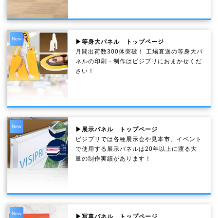
New
▶等身大パネル トップページ
月間出荷数300体突破！ 工場直送の等身大パ
ネルの印刷・制作は
ビジプリ
におまかせくだ
さい！
New
▶展示パネル トップページ
ビジプリでは各種展示会や見本市、イベント
で使用する展示パネルは20年以上に渡る大
量の制作実績があります！
New
▶写真パネル トップページ