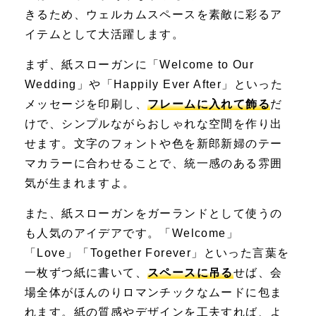
きるため、ウェルカムスペースを素敵に彩るア
イテムとして大活躍します。
まず、紙スローガンに「Welcome to Our
Wedding」や「Happily Ever After」といった
メッセージを印刷し、
フレームに入れて飾る
だ
けで、シンプルながら
おしゃれな空間を作り出
せます
。文字のフォントや色を新郎新婦のテー
マカラーに合わせることで、統一感のある雰囲
気が生まれますよ。
また、紙スローガンを
ガーランドとして使う
の
も人気のアイデアです。「Welcome」
「Love」「Together Forever」といった言葉を
一枚ずつ紙に書いて、
スペースに吊る
せば、会
場全体がほんのりロマンチックなムードに包ま
れます。紙の質感やデザインを工夫すれば、よ