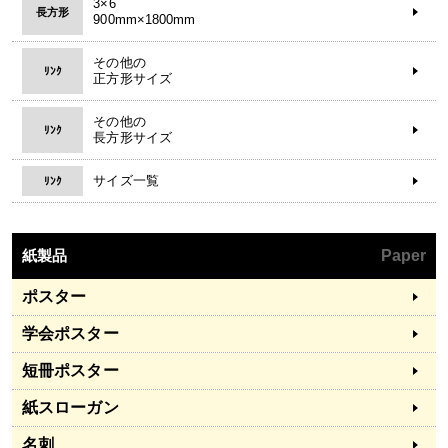
3×6
長方形
900mm×1800mm
その他の
ﾘﾝｸ
正方形サイズ
その他の
ﾘﾝｸ
長方形サイズ
サイズ一覧
ﾘﾝｸ
紙製品
Paper
ポスター
学会ポスター
短冊ポスター
紙スローガン
名刺