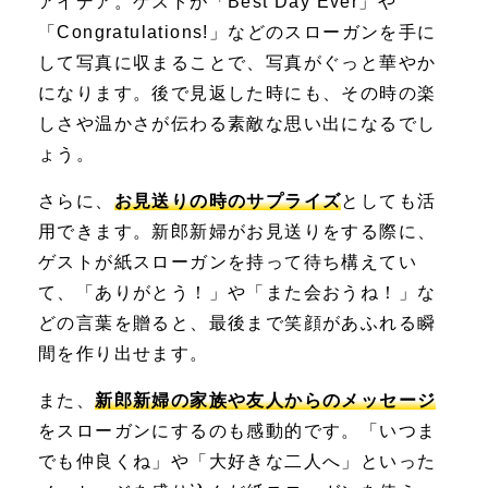
アイデア。ゲストが「Best Day Ever」や
「Congratulations!」などのスローガンを手に
して写真に収まることで、
写真がぐっと華やか
に
なります。後で見返した時にも、その時の楽
しさや温かさが伝わる素敵な思い出になるでし
ょう。
さらに、
お見送りの時のサプライズ
としても活
用できます。新郎新婦がお見送りをする際に、
ゲストが紙スローガンを持って待ち構えてい
て、「ありがとう！」や「また会おうね！」な
どの言葉を贈ると、
最後まで笑顔があふれる瞬
間
を作り出せます。
また、
新郎新婦の家族や友人からのメッセージ
をスローガンにするのも感動的です。「いつま
でも仲良くね」や「大好きな二人へ」といった