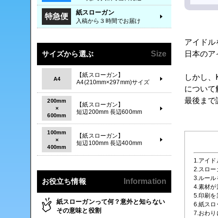
紙スローガン
特急便
入稿から３時間でお届け
アイドル
サイズから選ぶ
Size
日本のア
【紙スローガン】
しかし、
A4
A4(210mm×297mm)サイズ
について
最後まで
200mm
【紙スローガン】
×
短辺200mm 長辺600mm
600mm
100mm
【紙スローガン】
×
短辺100mm 長辺400mm
400mm
1.アイ
2.スロ
3.ルー
お役立ち情報
Information
4.素材
5.印刷
紙スローガンって何？意外と知らない
6.紙ス
その意味と役割
7.おわり