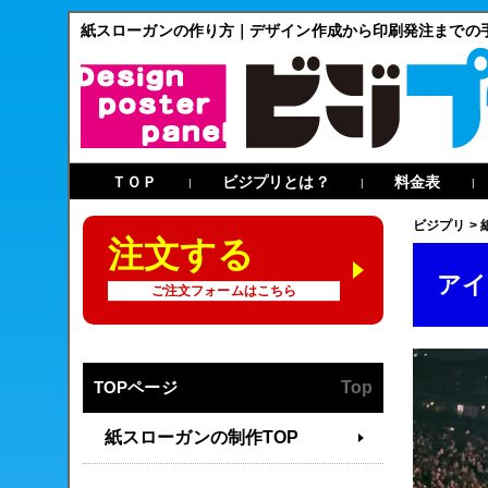
紙スローガンの作り方｜デザイン作成から印刷発注までの
ＴＯＰ
ビジプリとは？
料金表
|
|
|
ビジプリ
>
注文する
アイ
ご注文フォームはこちら
TOPページ
Top
紙スローガンの制作TOP