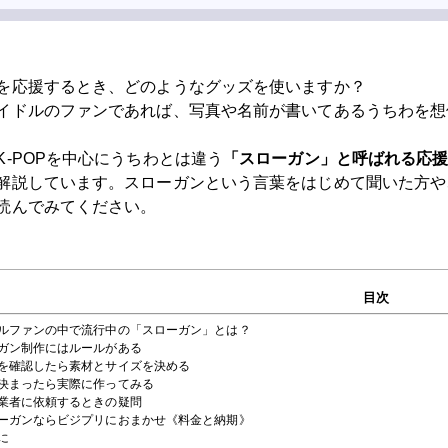
を応援するとき、どのようなグッズを使いますか？
イドルのファンであれば、写真や名前が書いてあるうちわを想
K-POPを中心にうちわとは違う
「
スローガン
」と呼ばれる応
解説しています。スローガンという言葉をはじめて聞いた方や
読んでみてください。
目次
ドルファンの中で流行中の「スローガン」とは？
ーガン制作にはルールがある
ルを確認したら素材とサイズを決める
が決まったら実際に作ってみる
を業者に依頼するときの疑問
ローガンならビジプリにおまかせ《料金と納期》
に