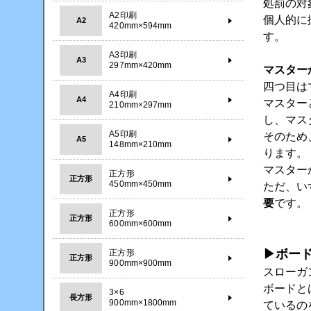
処罰の対
A2印刷
個人的に
A2
420mm×594mm
す。
A3印刷
A3
297mm×420mm
マスター
四つ目は
A4印刷
A4
マスター
210mm×297mm
し、マス
A5印刷
そのため
A5
148mm×210mm
ります。
マスター
正方形
正方形
450mm×450mm
ただ、い
要
です。
正方形
正方形
600mm×600mm
▶ボー
正方形
正方形
900mm×900mm
スローガ
ボードと
3×6
長方形
900mm×1800mm
ているの