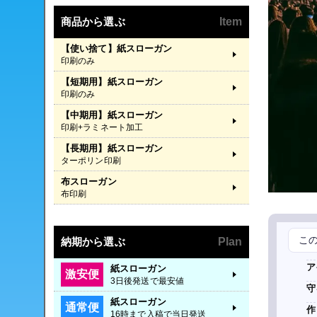
商品から選ぶ
Item
【使い捨て】紙スローガン
印刷のみ
【短期用】紙スローガン
印刷のみ
【中期用】紙スローガン
印刷+ラミネート加工
【長期用】紙スローガン
ターポリン印刷
布スローガン
布印刷
こ
納期から選ぶ
Plan
ア
紙スローガン
激安便
3日後発送で最安値
守
紙スローガン
通常便
作
16時まで入稿で当日発送