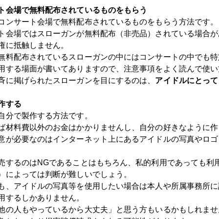
ト会場で無料配布されているものをもらう
コンサート会場で無料配布されているものをもらう方法です。
ト会場ではスローガンが無料配布（非売品）されている場合が
権に抵触しません。
無料配布されているスローガンの中にはコンサートの中でも特
用する場面が書いてありますので、注意事項をよく読んで使い
斉に掲げられたスローガンを目にするのは、
アイドルにとって
作する
自分で製作する方法です。
ば材料費以外のお金はかかりませんし、自分の好きなように作
意が必要なのはインターネット上にあるアイドルの写真やロゴ
売するのはNGであることはもちろん、私的利用であっても利
）によっては判断が難しいでしょう。
も、アイドルの写真等を使用したい場合は本人や所属事務所に
用するしかありません。
他の人もやっているから大丈夫」と思う方もいるかもしれませ