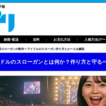
手順
納期･配送
送料
お支払方法
入稿方法(デー
|
|
|
紙スローガンの制作
>
アイドルのスローガン作り方とルールを解説
ドルのスローガンとは何か？作り方と守る