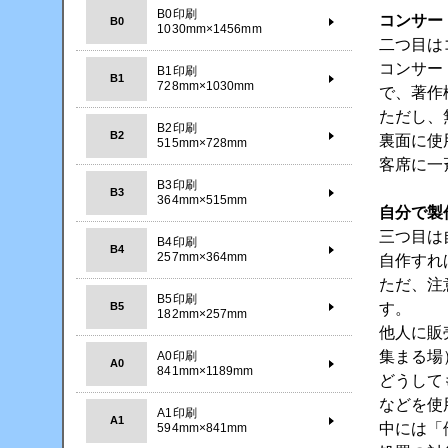
B0印刷
コンサー
B0
1030mm×1456mm
二つ目は
コンサー
B1印刷
B1
728mm×1030mm
で、著作
ただし、
B2印刷
B2
裏面に使
515mm×728mm
客席に一
B3印刷
B3
364mm×515mm
自分で製
三つ目は
B4印刷
B4
257mm×364mm
自作すれ
ただ、注
B5印刷
す。
B5
182mm×257mm
他人に販
集まる場
A0印刷
A0
841mm×1189mm
どうして
などを使
A1印刷
A1
中には「
594mm×841mm