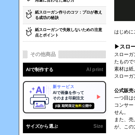
用途に合わせた選び方
紙スローガン作りのコツ：プロが教え
る成功の秘訣
紙スローガンで失敗しないための注意
はじめに
点とポイント
▶スロ
その他商品
スローガ
たもので
素材は紙
AIで制作する
AI print
スローガ
新サービス
公式販売
AIで画像を作って
▶
一つ目は
そのまま印刷注文
コンサー
β版 期間限定
無料
公開中
せん。
また、売
サイズから選ぶ
Size
が、この