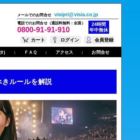
visipri@visia.co.jp
メールでのお問合せ
電話でのお問合せ（通話料無料：全国）
24時間
0800-91-91-910
年中無休
カート
ログイン
会員登録
タ)
ＦＡＱ
アクセス
お問合せ
|
|
|
べきルールを解説