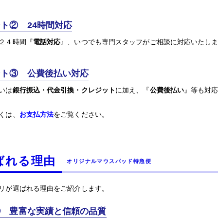
ト② 24時間対応
２４時間『
電話対応
』、いつでも専門スタッフがご相談に対応いたし
ント③ 公費後払い対応
いは
銀行振込・代金引換・クレジット
に加え、『
公費後払い
』等も対
くは、
お支払方法
をご覧ください。
ばれる理由
オリジナルマウスパッド特急便
リが選ばれる理由をご紹介します。
① 豊富な実績と信頼の品質