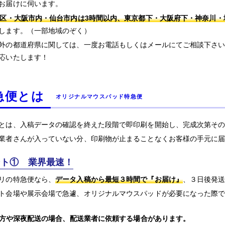
お届けに伺います。
3区・大阪市内・仙台市内は3時間以内、東京都下・大阪府下・神奈川
します。（一部地域のぞく）
外の都道府県に関しては、一度お電話もしくはメールにてご相談下さ
応いたします！
急便とは
オリジナルマウスパッド特急便
とは、入稿データの確認を終えた段階で即印刷を開始し、完成次第そ
業者さんが入っていない分、印刷物が止まることなくお客様の手元に
ント① 業界最速！
リの特急便なら、
データ入稿から最短３時間で『お届け』
、３日後発
ト会場や展示会場で急遽、オリジナルマウスパッドが必要になった際
方や深夜配送の場合、配送業者に依頼する場合があります。