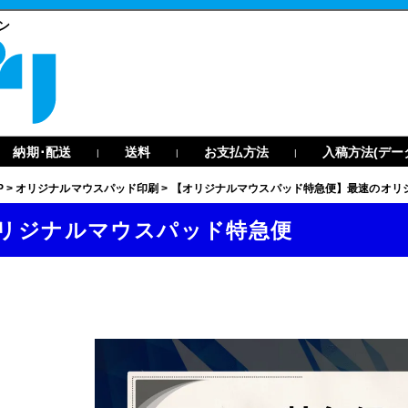
ン
納期･配送
送料
お支払方法
入稿方法(デー
|
|
|
P
>
オリジナルマウスパッド印刷
>
【オリジナルマウスパッド特急便】最速のオリ
リジナルマウスパッド特急便