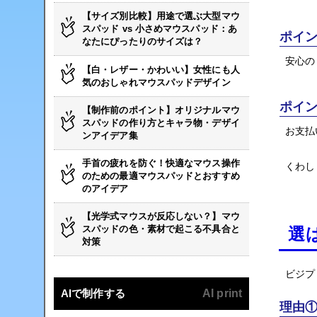
【サイズ別比較】用途で選ぶ大型マウ
スパッド vs 小さめマウスパッド：あ
ポイン
なたにぴったりのサイズは？
安心の
【白・レザー・かわいい】女性にも人
気のおしゃれマウスパッドデザイン
ポイ
【制作前のポイント】オリジナルマウ
スパッドの作り方とキャラ物・デザイ
お支払
ンアイデア集
手首の疲れを防ぐ！快適なマウス操作
くわし
のための最適マウスパッドとおすすめ
のアイデア
【光学式マウスが反応しない？】マウ
スパッドの色・素材で起こる不具合と
選
対策
ビジプ
AIで制作する
AI print
理由