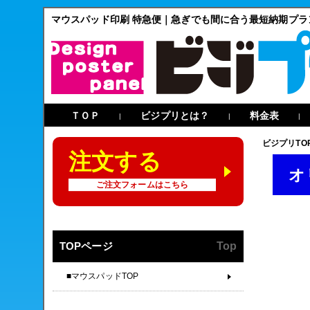
マウスパッド印刷 特急便｜急ぎでも間に合う最短納期プラ
ＴＯＰ
ビジプリとは？
料金表
|
|
|
ビジプリTO
注文する
オ
ご注文フォームはこちら
TOPページ
Top
■マウスパッドTOP