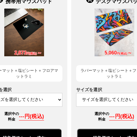
携帯用マウスパッド
デスクマウスパ
2,673
～
5,060
～
円(税込)
円(税込)
ーマット＋塩ビシート＋フロアマ
ラバーマット＋塩ビシート＋フ
ットラミ
ットラミ
を選択
サイズを選択
選択中の
選択中の
---円(税込)
---円(税込)
料金
料金