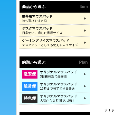
商品から選ぶ
Item
携帯用マウスパッド
持ち運びやすさ◎
デスクマウスパッド
日常使いに適した汎用サイズ
ゲーミングサイズマウスパッド
デスクマットとしても使える広々サイズ
納期から選ぶ
Plan
オリジナルマウスパッド
激安便
3日後発送で最安値
オリジナルマウスパッド
通常便
16時まで校了で当日発送
オリジナルマウスパッド
特急便
入稿から３時間でお届け
ギリギ