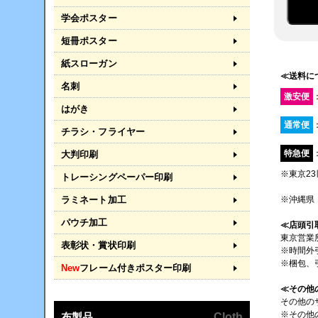
学会ポスター
短冊ポスター
紙スローガン
≪送料に
名刺
激安便
はがき
通常便
チラシ・フライヤー
特急便
大判印刷
※東京2
トレーシングペーパー印刷
※沖縄県
ラミネート加工
パウチ加工
≪店頭引
東京営業
表彰状・賞状印刷
※時間外
※梱包、
New
フレーム付きポスター印刷
≪その他
その他の
※その他
布製品
Cloth