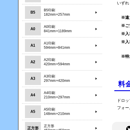
いずれ
B5印刷
B5
182mm×257mm
※遠
※ご
A0印刷
A0
841mm×1189mm
※入
※入
A1印刷
A1
594mm×841mm
※特
A2印刷
A2
420mm×594mm
A3印刷
A3
297mm×420mm
料
A4印刷
A4
210mm×297mm
ドロッ
フォー
A5印刷
A5
148mm×210mm
正方形
正方形