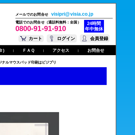
visipri@visia.co.jp
メールでのお問合せ
電話でのお問合せ（通話料無料：全国）
24時間
0800-91-91-910
年中無休
カート
ログイン
会員登録
タ)
ＦＡＱ
アクセス
お問合せ
|
|
|
ジナルマウスパッド印刷はビジプリ