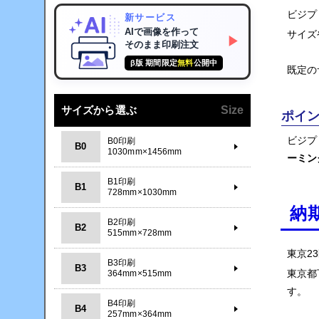
ビジプ
新サービス
AIで画像を作って
サイズ
▶
そのまま印刷注文
β版 期間限定
無料
公開中
既定の
サイズから選ぶ
Size
ポイ
ビジプ
B0印刷
B0
1030mm×1456mm
ーミン
B1印刷
B1
728mm×1030mm
納
B2印刷
B2
515mm×728mm
東京2
B3印刷
B3
東京都
364mm×515mm
す。
B4印刷
B4
257mm×364mm