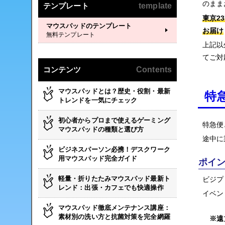
のまま
テンプレート
template
東京2
マウスパッドのテンプレート
お届け
無料テンプレート
上記以
てご対
コンテンツ
Contents
マウスパッドとは？歴史・役割・最新
特
トレンドを一気にチェック
初心者からプロまで使えるゲーミング
特急便
マウスパッドの種類と選び方
途中に
ビジネスパーソン必携！デスクワーク
用マウスパッド完全ガイド
ポイ
軽量・折りたたみマウスパッド最新ト
ビジプ
レンド：出張・カフェでも快適操作
イベン
マウスパッド徹底メンテナンス講座：
素材別の洗い方と抗菌対策を完全網羅
※遠