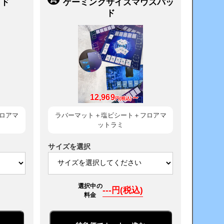
ッド
ゲーミングサイズマウスパッ
ド
12,969
～
円(税込)
ロアマ
ラバーマット＋塩ビシート＋フロアマ
ットラミ
サイズを選択
選択中の
---円(税込)
料金