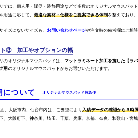
リでは、個人用・販促・装飾用途などで多数のオリジナルマウスパッ
や用途に応じて、
最適な素材・仕様をご提案できる体制
を整えており
サイズにないサイズも、
お問い合わせページ
や注文時の備考欄にご相
ント③ 加工やオプションの幅
リのオリジナルマウスパッドは、
マットラミネート加工を施した【ラ
グ用
のオリジナルマウスパッドからお選びいただけます。
期について
オリジナルマウスパッド特急便
3区、大阪市内、仙台市内は、ご要望により
入稿データの確認から３時
下、大阪府下、神奈川、埼玉、千葉、兵庫、京都、奈良、和歌山・宮