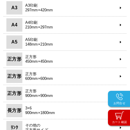
A3印刷
A3
297mm×420mm
A4印刷
A4
210mm×297mm
A5印刷
A5
148mm×210mm
正方形
正方形
450mm×450mm
正方形
正方形
600mm×600mm
正方形
正方形
900mm×900mm
お問合せ
3×6
長方形
900mm×1800mm
カート確認
その他の
ﾘﾝｸ
正方形サイズ