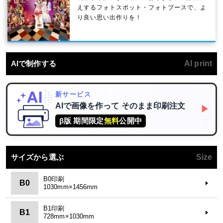
えするフォトスポット・フォトブースで、よ
り良い思い出作りを！
AIで制作する
AI print
新サービス
AIで画像を作って
そのまま印刷注文
▶
β版 期間限定
無料
公開中
サイズから選ぶ
Size
B0印刷
B0
1030mm×1456mm
B1印刷
B1
728mm×1030mm