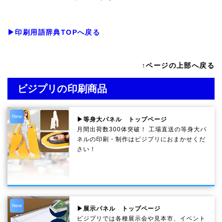
▶印刷用語辞典TOPへ戻る
↑ページの上部へ戻る
ビジプリの印刷商品
New
▶等身大パネル トップページ
月間出荷数300体突破！ 工場直送の等身大パ
ネルの印刷・制作は
ビジプリ
におまかせくだ
さい！
New
▶展示パネル トップページ
ビジプリでは各種展示会や見本市、イベント