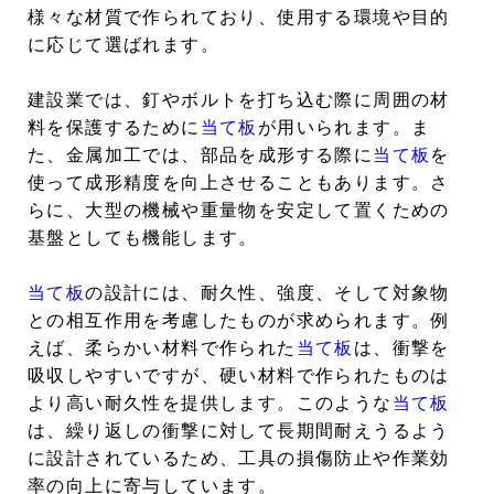
様々な材質で作られており、使用する環境や目的
に応じて選ばれます。
建設業では、釘やボルトを打ち込む際に周囲の材
料を保護するために
当て板
が用いられます。ま
た、金属加工では、部品を成形する際に
当て板
を
使って成形精度を向上させることもあります。さ
らに、大型の機械や重量物を安定して置くための
基盤としても機能します。
当て板
の設計には、耐久性、強度、そして対象物
との相互作用を考慮したものが求められます。例
えば、柔らかい材料で作られた
当て板
は、衝撃を
吸収しやすいですが、硬い材料で作られたものは
より高い耐久性を提供します。このような
当て板
は、繰り返しの衝撃に対して長期間耐えうるよう
に設計されているため、工具の損傷防止や作業効
率の向上に寄与しています。