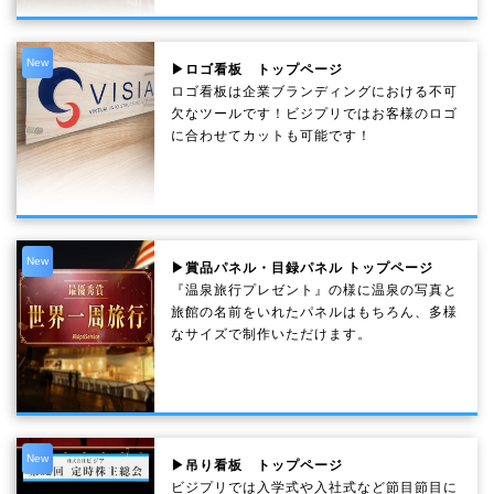
New
▶ロゴ看板 トップページ
ロゴ看板は企業ブランディングにおける不可
欠なツールです！ビジプリではお客様のロゴ
に合わせてカットも可能です！
New
▶賞品パネル・目録パネル トップページ
『温泉旅行プレゼント』の様に温泉の写真と
旅館の名前をいれたパネルはもちろん、多様
なサイズで制作いただけます。
New
▶吊り看板 トップページ
ビジプリでは入学式や入社式など節目節目に