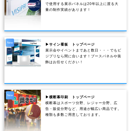
で使用する展示パネルは20年以上に渡る大
量の制作実績があります！
New
▶サイン看板 トップページ
展示会やイベントまであと数日・・・でもビ
ジプリなら間に合います！ブースパネルや装
飾はお任せください！
New
▶横断幕印刷 トップページ
横断幕はスポーツ分野、レジャー分野、広
告・販促分野など、用途が幅広い商品です。
種類も多数ご用意しております。