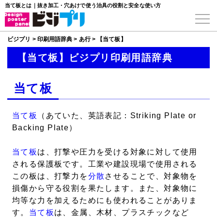
当て板とは｜抜き加工・穴あけで使う治具の役割と安全な使い方
ビジプリ
>
印刷用語辞典
>
あ行
>
【当て板】
【当て板】ビジプリ印刷用語辞典
当て板
当て板
（あていた、英語表記：Striking Plate or
Backing Plate）
当て板
は、打撃や圧力を受ける対象に対して使用
される保護板です。工業や建設現場で使用される
この板は、打撃力を
分散
させることで、対象物を
損傷から守る役割を果たします。また、対象物に
均等な力を加えるためにも使われることがありま
す。
当て板
は、金属、木材、プラスチックなど