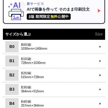
新サービス
AIで画像を作って
そのまま印刷注文
▶
β版 期間限定
無料
公開中
サイズから選ぶ
Size
B0印刷
B0
1030mm×1456mm
B1印刷
B1
728mm×1030mm
B2印刷
B2
515mm×728mm
B3印刷
B3
364mm×515mm
B4印刷
B4
257mm×364mm