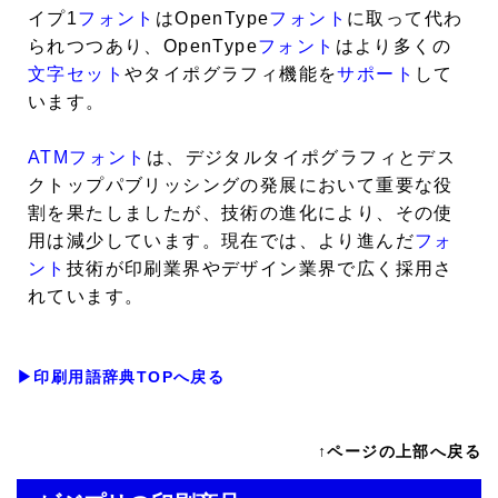
イプ1
フォント
はOpenType
フォント
に取って代わ
られつつあり、OpenType
フォント
はより多くの
文字セット
やタイポグラフィ機能を
サポート
して
います。
ATMフォント
は、デジタルタイポグラフィとデス
クトップパブリッシングの発展において重要な役
割を果たしましたが、技術の進化により、その使
用は減少しています。現在では、より進んだ
フォ
ント
技術が印刷業界やデザイン業界で広く採用さ
れています。
▶印刷用語辞典TOPへ戻る
↑ページの上部へ戻る