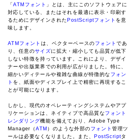
「
ATMフォント
」とは、主にこのソフトウェアに
対応している、またはそれを最適に表示・印刷す
るためにデザインされた
PostScript
フォント
を意
味します。
ATMフォント
は、ベクターベースの
フォント
であ
り、任意の
サイズ
に拡大・縮小しても品質が低下
しない特徴を持っています。これにより、デザイ
ナーや出版業界での利用が広がりました。特に、
細かいディテールや複雑な曲線が特徴的な
フォン
ト
を、紙面やディスプレイ上で精密に再現するこ
とが可能になります。
しかし、現代のオペレーティングシステムやアプ
リケーションは、ネイティブで高品質な
フォント
レンダリング
機能を備えており、Adobe Type
Manager（
ATM
）のような外部の
フォント
管理ツ
ールは必要なくなりました。また、
PostScript
タ