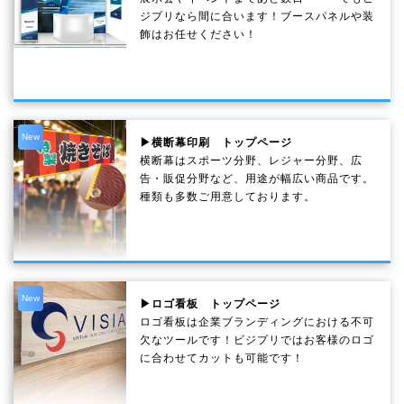
ジプリなら間に合います！ブースパネルや装
飾はお任せください！
New
▶横断幕印刷 トップページ
横断幕はスポーツ分野、レジャー分野、広
告・販促分野など、用途が幅広い商品です。
種類も多数ご用意しております。
New
▶ロゴ看板 トップページ
ロゴ看板は企業ブランディングにおける不可
欠なツールです！ビジプリではお客様のロゴ
に合わせてカットも可能です！