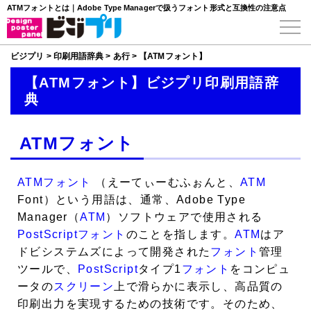
ATMフォントとは｜Adobe Type Managerで扱うフォント形式と互換性の注意点
ビジプリ
>
印刷用語辞典
>
あ行
>
【ATMフォント】
【ATMフォント】ビジプリ印刷用語辞
典
ATMフォント
ATMフォント
（えーてぃーむふぉんと、
ATM
Font）という用語は、通常、Adobe Type
Manager（
ATM
）ソフトウェアで使用される
PostScript
フォント
のことを指します。
ATM
はア
ドビシステムズによって開発された
フォント
管理
ツールで、
PostScript
タイプ1
フォント
をコンピュ
ータの
スクリーン
上で滑らかに表示し、高品質の
印刷出力を実現するための技術です。そのため、