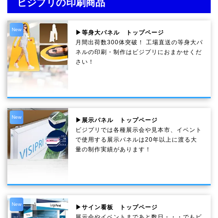
ビジプリの印刷商品
New
▶等身大パネル トップページ
月間出荷数300体突破！ 工場直送の等身大パ
ネルの印刷・制作は
ビジプリ
におまかせくだ
さい！
New
▶展示パネル トップページ
ビジプリでは各種展示会や見本市、イベント
で使用する展示パネルは20年以上に渡る大
量の制作実績があります！
New
▶サイン看板 トップページ
展示会やイベントまであと数日・・・でもビ