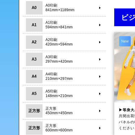
A0印刷
A0
841mm×1189mm
ビ
A1印刷
A1
594mm×841mm
A2印刷
New
A2
420mm×594mm
A3印刷
A3
297mm×420mm
A4印刷
A4
210mm×297mm
A5印刷
A5
148mm×210mm
正方形
▶等身大
正方形
450mm×450mm
月間出荷
パネルの
正方形
正方形
ください
600mm×600mm