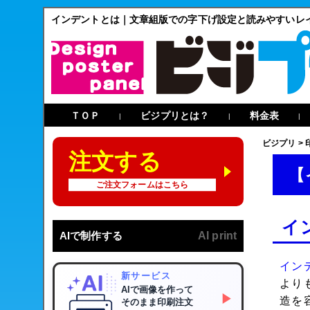
インデントとは｜文章組版での字下げ設定と読みやすいレ
ＴＯＰ
ビジプリとは？
料金表
|
|
|
ビジプリ
>
注文する
【
ご注文フォームはこちら
イ
AIで制作する
AI print
イン
新サービス
より
AIで画像を作って
▶
造を
そのまま印刷注文