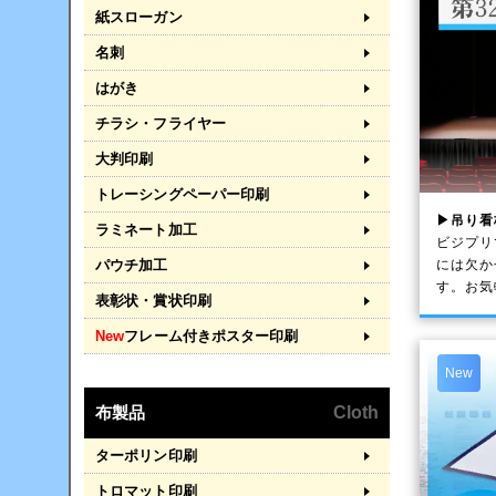
紙スローガン
名刺
はがき
チラシ・フライヤー
大判印刷
トレーシングペーパー印刷
▶吊り看
ラミネート加工
ビジプリ
パウチ加工
には欠か
す。お気
表彰状・賞状印刷
New
フレーム付きポスター印刷
New
布製品
Cloth
ターポリン印刷
トロマット印刷