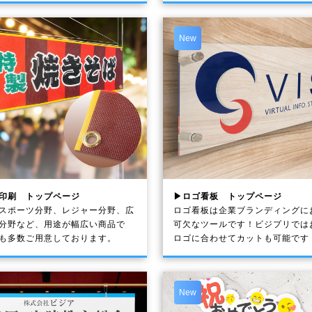
New
印刷 トップページ
▶ロゴ看板 トップページ
スポーツ分野、レジャー分野、広
ロゴ看板は企業ブランディングに
分野など、用途が幅広い商品で
可欠なツールです！ビジプリでは
も多数ご用意しております。
ロゴに合わせてカットも可能です
New