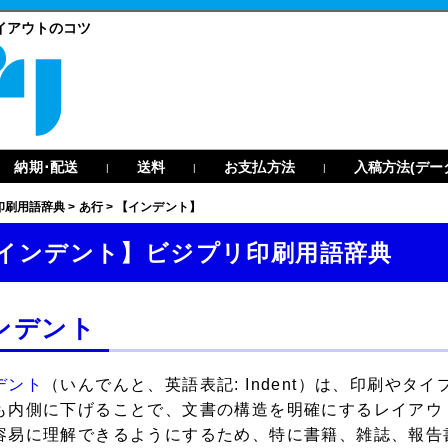
イアウトのコツ
納期･配送
送料
お支払方法
入稿方法(デー
|
|
|
印刷用語辞典
>
あ行
>
【インデント】
インデント】ビジプリ印刷用語辞典
ンデント
デント
（いんでんと、英語表記: Indent）は、印刷やタイ
も内側に下げることで、文書の構造を明確にするレイアウ
容易に理解できるようにするため、特に書籍、雑誌、報告