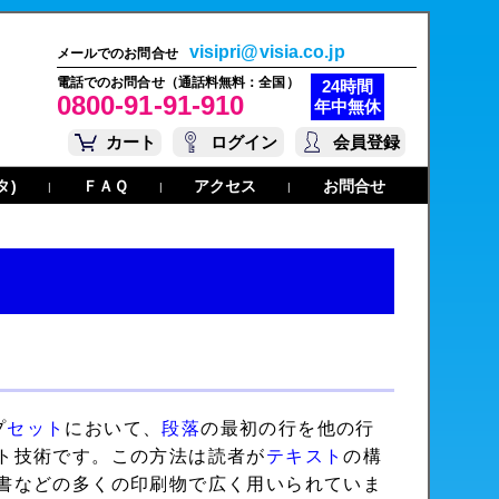
visipri@visia.co.jp
メールでのお問合せ
電話でのお問合せ（通話料無料：全国）
24時間
0800-91-91-910
年中無休
カート
ログイン
会員登録
タ)
ＦＡＱ
アクセス
お問合せ
|
|
|
プ
セット
において、
段落
の最初の行を他の行
ト技術です。この方法は読者が
テキスト
の構
書などの多くの印刷物で広く用いられていま