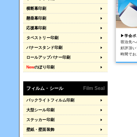
横断幕印刷
懸垂幕印刷
応援幕印刷
▶学会ポ
タペストリー印刷
宿泊先へ
バナースタンド印刷
好評頂い
時間でお
ロールアップバナー印刷
New
のぼり印刷
フィルム・シール
Film Seal
バックライトフィルム印刷
大型シール印刷
ステッカー印刷
壁紙・壁面装飾