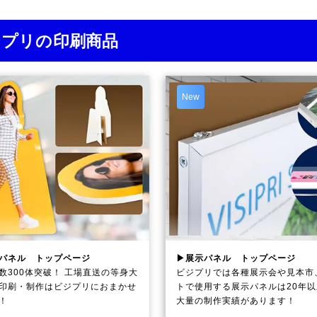
ジプリの印刷商品
New
パネル トップページ
▶展示パネル トップページ
数300体突破！ 工場直送の等身大
ビジプリでは各種展示会や見本市
印刷・制作は
ビジプリ
におまかせ
トで使用する展示パネルは20年
！
大量の制作実績があります！