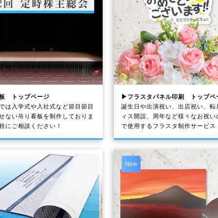
板 トップページ
▶フラスタパネル印刷 トップペ
では入学式や入社式など節目節目
誕生日や出演祝い、出店祝い、転
せない吊り看板を制作しておりま
ィス開設、周年など様々なお祝い
軽にご相談ください！
で使用するフラスタ制作サービス
New