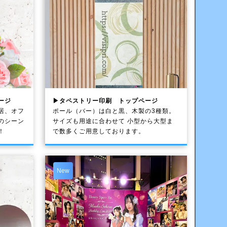
ージ
▶タペストリー印刷 トップページ
居、オフ
ポール（バー）は白と黒、木製の3種類。
のシーン
サイズも用途に合わせて 小型から大型ま
！
で数多くご用意しております。
New