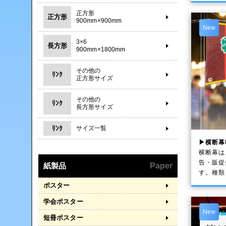
正方形
正方形
900mm×900mm
New
3×6
長方形
900mm×1800mm
その他の
ﾘﾝｸ
正方形サイズ
その他の
ﾘﾝｸ
長方形サイズ
ﾘﾝｸ
サイズ一覧
▶横断幕
横断幕は
告・販促
紙製品
Paper
す。種類
ポスター
学会ポスター
New
短冊ポスター