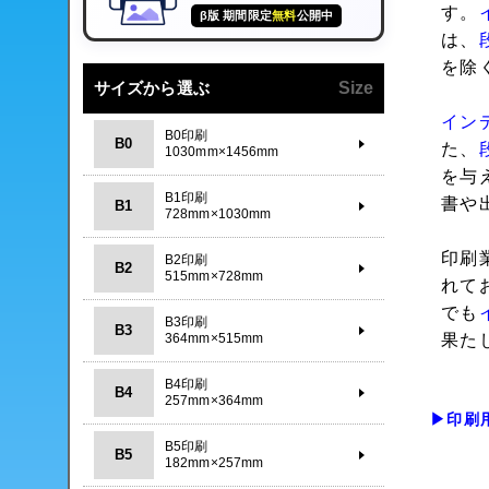
す。
β版 期間限定
無料
公開中
は、
を除
サイズから選ぶ
Size
イン
B0印刷
B0
た、
1030mm×1456mm
を与
B1印刷
書や
B1
728mm×1030mm
印刷
B2印刷
B2
515mm×728mm
れて
でも
B3印刷
B3
364mm×515mm
果た
B4印刷
B4
257mm×364mm
▶印刷
B5印刷
B5
182mm×257mm