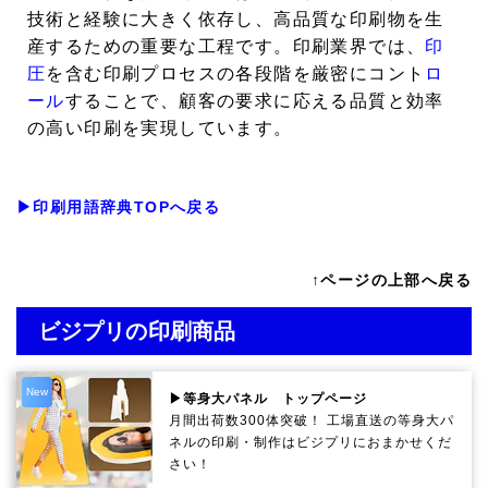
技術と経験に大きく依存し、高品質な印刷物を生
産するための重要な工程です。印刷業界では、
印
圧
を含む印刷プロセスの各段階を厳密にコント
ロ
ール
することで、顧客の要求に応える品質と効率
の高い印刷を実現しています。
▶印刷用語辞典TOPへ戻る
↑ページの上部へ戻る
ビジプリの印刷商品
New
▶等身大パネル トップページ
月間出荷数300体突破！ 工場直送の等身大パ
ネルの印刷・制作は
ビジプリ
におまかせくだ
さい！