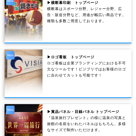
New
▶横断幕印刷 トップページ
横断幕はスポーツ分野、レジャー分野、広
告・販促分野など、用途が幅広い商品です。
種類も多数ご用意しております。
New
▶ロゴ看板 トップページ
ロゴ看板は企業ブランディングにおける不可
欠なツールです！ビジプリではお客様のロゴ
に合わせてカットも可能です！
New
▶賞品パネル・目録パネル トップページ
『温泉旅行プレゼント』の様に温泉の写真と
旅館の名前をいれたパネルはもちろん、多様
なサイズで制作いただけます。