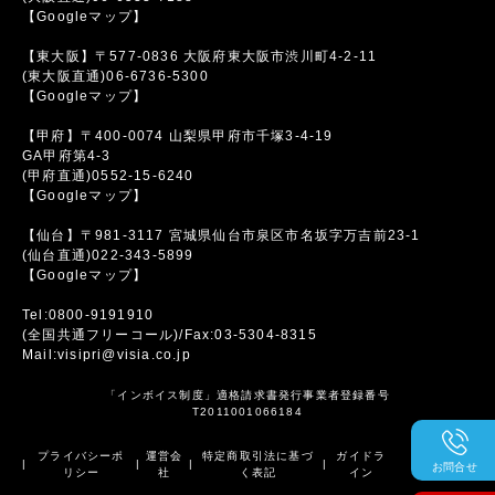
【Googleマップ】
【東大阪】〒577-0836 大阪府東大阪市渋川町4-2-11
(東大阪直通)06-6736-5300
【Googleマップ】
【甲府】〒400-0074 山梨県甲府市千塚3-4-19
GA甲府第4-3
(甲府直通)0552-15-6240
【Googleマップ】
【仙台】〒981-3117 宮城県仙台市泉区市名坂字万吉前23-1
(仙台直通)022-343-5899
【Googleマップ】
Tel:0800-9191910
(全国共通フリーコール)/Fax:03-5304-8315
Mail:visipri@visia.co.jp
「インボイス制度」適格請求書発行事業者登録番号
T2011001066184
プライバシーポ
運営会
特定商取引法に基づ
ガイドラ
|
|
|
|
お問合せ
リシー
社
く表記
イン