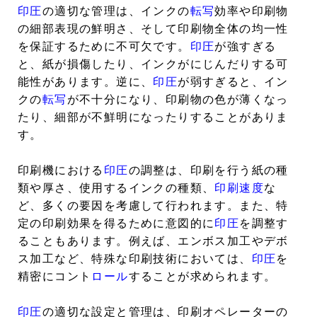
印圧
の適切な管理は、インクの
転写
効率や印刷物
の細部表現の鮮明さ、そして印刷物全体の均一性
を保証するために不可欠です。
印圧
が強すぎる
と、紙が損傷したり、インクがにじんだりする可
能性があります。逆に、
印圧
が弱すぎると、イン
クの
転写
が不十分になり、印刷物の色が薄くなっ
たり、細部が不鮮明になったりすることがありま
す。
印刷機における
印圧
の調整は、印刷を行う紙の種
類や厚さ、使用するインクの種類、
印刷速度
な
ど、多くの要因を考慮して行われます。また、特
定の印刷効果を得るために意図的に
印圧
を調整す
ることもあります。例えば、エンボス加工やデボ
ス加工など、特殊な印刷技術においては、
印圧
を
精密にコント
ロール
することが求められます。
印圧
の適切な設定と管理は、印刷オペレーターの