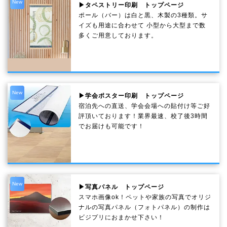
New
▶タペストリー印刷 トップページ
ポール（バー）は白と黒、木製の3種類。サ
イズも用途に合わせて 小型から大型まで数
多くご用意しております。
New
▶学会ポスター印刷 トップページ
宿泊先への直送、学会会場への貼付け等ご好
評頂いております！業界最速、校了後3時間
でお届けも可能です！
New
▶写真パネル トップページ
スマホ画像ok！ペットや家族の写真でオリジ
ナルの写真パネル（フォトパネル）の制作は
ビジプリにおまかせ下さい！