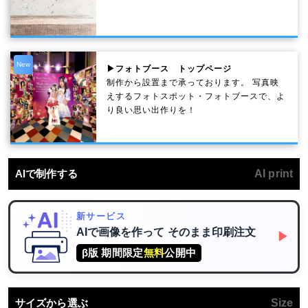
New
▶フォトブース トップページ
制作から設置まで承っております。 写真映
えするフォトスポット・フォトブースで、よ
り良い思い出作りを！
AIで制作する
AI print
新サービス
AIで画像を作って
そのまま印刷注文
▶
β版 期間限定
無料
公開中
サイズから選ぶ
Size