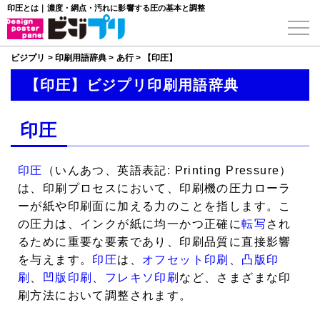
印圧とは｜濃度・網点・汚れに影響する圧の基本と調整
ビジプリ
>
印刷用語辞典
>
あ行
>
【印圧】
【印圧】ビジプリ印刷用語辞典
印圧
印圧
（いんあつ、英語表記: Printing Pressure）
は、印刷プロセスにおいて、印刷機の圧力ローラ
ーが紙や印刷面に加える力のことを指します。こ
の圧力は、インクが紙に均一かつ正確に
転写
され
るために重要な要素であり、印刷品質に直接影響
を与えます。
印圧
は、
オフセット印刷
、
凸版印
刷
、
凹版印刷
、
フレキソ印刷
など、さまざまな印
刷方法において調整されます。