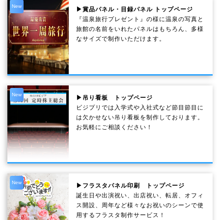
New
▶賞品パネル・目録パネル トップページ
『温泉旅行プレゼント』の様に温泉の写真と
旅館の名前をいれたパネルはもちろん、多様
なサイズで制作いただけます。
New
▶吊り看板 トップページ
ビジプリでは入学式や入社式など節目節目に
は欠かせない吊り看板を制作しております。
お気軽にご相談ください！
New
▶フラスタパネル印刷 トップページ
誕生日や出演祝い、出店祝い、転居、オフィ
ス開設、周年など様々なお祝いのシーンで使
用するフラスタ制作サービス！