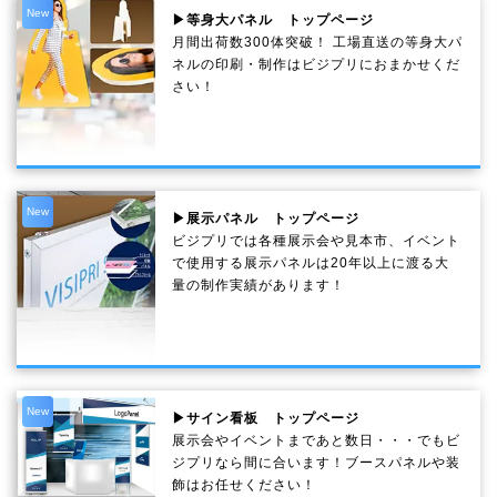
New
▶等身大パネル トップページ
月間出荷数300体突破！ 工場直送の等身大パ
ネルの印刷・制作は
ビジプリ
におまかせくだ
さい！
New
▶展示パネル トップページ
ビジプリでは各種展示会や見本市、イベント
で使用する展示パネルは20年以上に渡る大
量の制作実績があります！
New
▶サイン看板 トップページ
展示会やイベントまであと数日・・・でもビ
ジプリなら間に合います！ブースパネルや装
飾はお任せください！