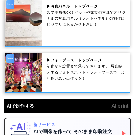
New
▶写真パネル トップページ
スマホ画像ok！ペットや家族の写真でオリジ
ナルの写真パネル（フォトパネル）の制作は
ビジプリにおまかせ下さい！
New
▶フォトブース トップページ
制作から設置まで承っております。 写真映
えするフォトスポット・フォトブースで、よ
り良い思い出作りを！
AIで制作する
AI print
新サービス
AIで画像を作って
そのまま印刷注文
▶