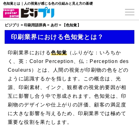
色知覚とは｜人の視覚が感じる色の仕組みと見え方の基礎
ビジプリ
>
印刷用語辞典
>
あ行
>
【色知覚】
印刷業界における色知覚とは？
印刷業界における
色知覚
（ふりがな：いろちか
く、英：Color Perception、仏：Perception des
Couleurs）とは、人間の視覚が印刷物の色をどの
ように認識するかを指します。この概念は、光
源、印刷素材、インク、観察者の視覚的要因が相
互に影響し合う中で形成されます。色知覚は、印
刷物のデザインや仕上がりの評価、顧客の満足度
に大きな影響を与えるため、印刷業界では極めて
重要な役割を果たします。