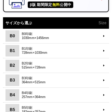
β版 期間限定
無料
公開中
サイズから選ぶ
Size
B0印刷
B0
1030mm×1456mm
B1印刷
B1
728mm×1030mm
B2印刷
B2
515mm×728mm
B3印刷
B3
364mm×515mm
B4印刷
B4
257mm×364mm
B5印刷
B5
182mm×257mm