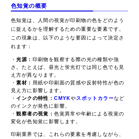
色知覚の概要
色知覚は、人間の視覚が印刷物の色をどのよう
に捉えるかを理解するための重要な要素です。
この現象は、以下のような要因によって決定さ
れます：
・
光源：
印刷物を観察する際の光の種類や強
さ。たとえば、昼光と蛍光灯では同じ色でも見
え方が異なります。
・
素材：
用紙や印刷面の質感や反射特性が色の
見え方に影響します。
・
インクの特性：
CMYK
や
スポットカラー
など
のインクが発色に影響。
・
観察者の視覚：
色覚異常や年齢による視覚の
変化が色知覚に影響します。
印刷業界では、これらの要素を考慮しながら、