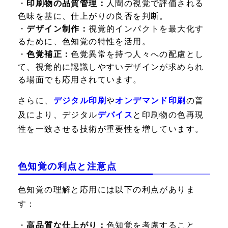
・
印刷物の品質管理：
人間の視覚で評価される
色味を基に、仕上がりの良否を判断。
・
デザイン制作：
視覚的インパクトを最大化す
るために、色知覚の特性を活用。
・
色覚補正：
色覚異常を持つ人々への配慮とし
て、視覚的に認識しやすいデザインが求められ
る場面でも応用されています。
さらに、
デジタル印刷
や
オンデマンド印刷
の普
及により、デジタル
デバイス
と印刷物の色再現
性を一致させる技術が重要性を増しています。
色知覚の利点と注意点
色知覚の理解と応用には以下の利点がありま
す：
・
高品質な仕上がり：
色知覚を考慮すること