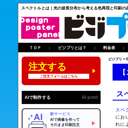
スペクトルとは｜光の波長分布から考える色再現と印刷の
ＴＯＰ
ビジプリとは？
料金表
|
|
|
ビジプリ
>
注文する
【
ご注文フォームはこちら
ス
AIで制作する
AI print
スペ
新サービス
にお
AIで画像を作って
▶
れに
そのまま印刷注文