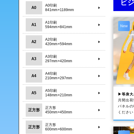
ビ
A0印刷
A0
841mm×1189mm
A1印刷
A1
New
594mm×841mm
A2印刷
A2
420mm×594mm
A3印刷
A3
297mm×420mm
A4印刷
A4
210mm×297mm
A5印刷
A5
▶等身大
148mm×210mm
月間出荷
パネルの
正方形
正方形
ください
450mm×450mm
正方形
正方形
600mm×600mm