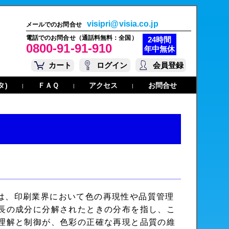
visipri@visia.co.jp
メールでのお問合せ
電話でのお問合せ（通話料無料：全国）
24時間
0800-91-91-910
年中無休
カート
ログイン
会員登録
タ)
ＦＡＱ
アクセス
お問合せ
|
|
|
m）は、印刷業界において色の再現性や品質管理
長の成分に分解されたときの分布を指し、こ
理解と制御が、色彩の正確な再現と品質の維