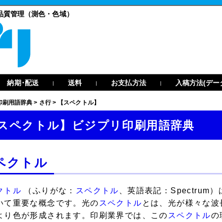
品質管理（測色・色域）
納期･配送
送料
お支払方法
入稿方法(デー
|
|
|
印刷用語辞典
>
さ行
>
【スペクトル】
スペクトル】ビジプリ印刷用語辞典
ペクトル
クトル
（ふりがな：
スペクトル
、英語表記：Spectru
いて重要な概念です。光の
スペクトル
とは、光が様々な波
より色が形成されます。印刷業界では、この
スペクトル
の