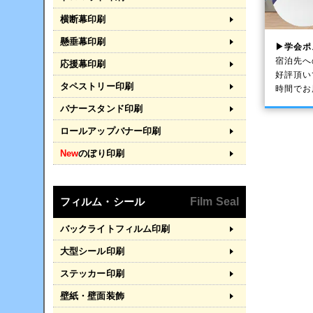
横断幕印刷
懸垂幕印刷
▶学会ポ
宿泊先へ
応援幕印刷
好評頂い
タペストリー印刷
時間でお
バナースタンド印刷
ロールアップバナー印刷
New
のぼり印刷
フィルム・シール
Film Seal
バックライトフィルム印刷
大型シール印刷
ステッカー印刷
壁紙・壁面装飾