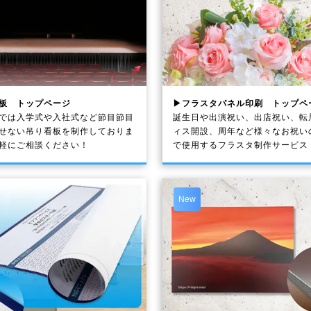
板 トップページ
▶フラスタパネル印刷 トップペ
では入学式や入社式など節目節目
誕生日や出演祝い、出店祝い、転
せない吊り看板を制作しておりま
ィス開設、周年など様々なお祝い
軽にご相談ください！
で使用するフラスタ制作サービス
New