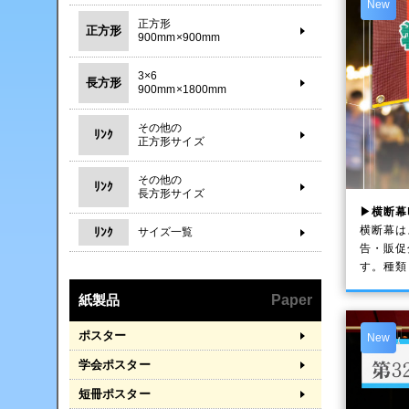
New
正方形
正方形
900mm×900mm
3×6
長方形
900mm×1800mm
その他の
ﾘﾝｸ
正方形サイズ
その他の
ﾘﾝｸ
長方形サイズ
▶横断幕
横断幕は
ﾘﾝｸ
サイズ一覧
告・販促
す。種類
紙製品
Paper
ポスター
New
学会ポスター
短冊ポスター