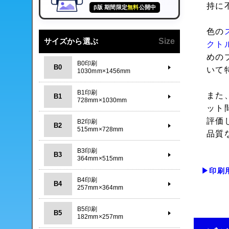
持に
β版 期間限定
無料
公開中
色の
サイズから選ぶ
Size
クト
めの
B0印刷
B0
いて
1030mm×1456mm
B1印刷
また
B1
728mm×1030mm
ット
評価
B2印刷
B2
515mm×728mm
品質
B3印刷
B3
364mm×515mm
▶印刷
B4印刷
B4
257mm×364mm
B5印刷
B5
182mm×257mm