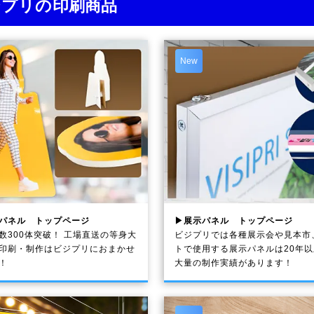
ジプリの印刷商品
New
パネル トップページ
▶展示パネル トップページ
数300体突破！ 工場直送の等身大
ビジプリでは各種展示会や見本市
印刷・制作は
ビジプリ
におまかせ
トで使用する展示パネルは20年
！
大量の制作実績があります！