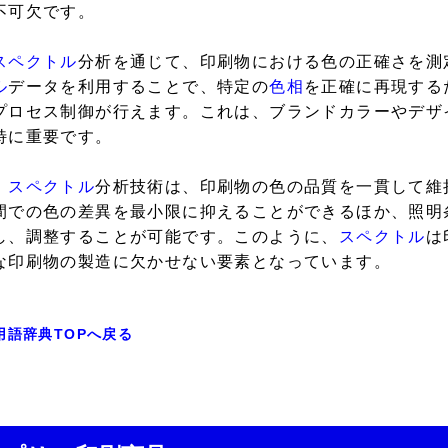
不可欠です。
スペクトル
分析を通じて、印刷物における色の正確さを測
ル
データを利用することで、特定の
色相
を正確に再現する
プロセス制御が行えます。これは、ブランドカラーやデザ
特に重要です。
、
スペクトル
分析技術は、印刷物の色の品質を一貫して維
間での色の差異を最小限に抑えることができるほか、照明
し、調整することが可能です。このように、
スペクトル
は
な印刷物の製造に欠かせない要素となっています。
用語辞典TOPへ戻る