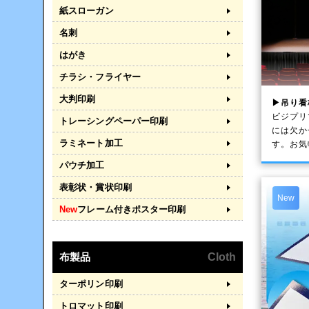
紙スローガン
名刺
はがき
チラシ・フライヤー
大判印刷
▶吊り看
ビジプリ
トレーシングペーパー印刷
には欠か
ラミネート加工
す。お気
パウチ加工
表彰状・賞状印刷
New
New
フレーム付きポスター印刷
布製品
Cloth
ターポリン印刷
トロマット印刷