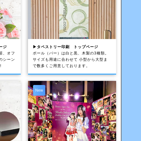
ージ
▶タペストリー印刷 トップページ
居、オフ
ポール（バー）は白と黒、木製の3種類。
のシーン
サイズも用途に合わせて 小型から大型ま
！
で数多くご用意しております。
New