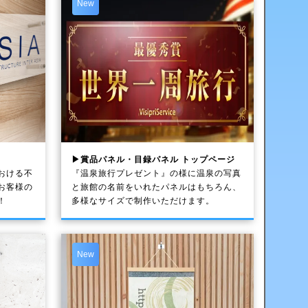
New
▶賞品パネル・目録パネル トップページ
おける不
『温泉旅行プレゼント』の様に温泉の写真
お客様の
と旅館の名前をいれたパネルはもちろん、
！
多様なサイズで制作いただけます。
New