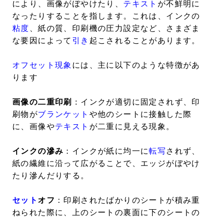
により、画像がぼやけたり、
テキスト
が不鮮明に
なったりすることを指します。これは、インクの
粘度
、紙の質、印刷機の圧力設定など、さまざま
な要因によって
引き
起こされることがあります。
オフセット現象
には、主に以下のような特徴があ
ります
画像の二重印刷
：インクが適切に固定されず、印
刷物が
ブランケット
や他のシートに接触した際
に、画像や
テキスト
が二重に見える現象。
インクの滲み
：インクが紙に均一に
転写
されず、
紙の繊維に沿って広がることで、エッジがぼやけ
たり滲んだりする。
セット
オフ
：印刷されたばかりのシートが積み重
ねられた際に、上のシートの裏面に下のシートの