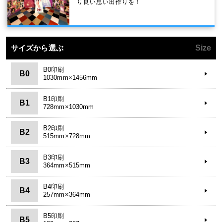
り良い思い出作りを！
サイズから選ぶ
Size
B0印刷
B0
1030mm×1456mm
B1印刷
B1
728mm×1030mm
B2印刷
B2
515mm×728mm
B3印刷
B3
364mm×515mm
B4印刷
B4
257mm×364mm
B5印刷
B5