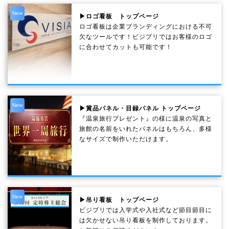
New
▶ロゴ看板 トップページ
ロゴ看板は企業ブランディングにおける不可
欠なツールです！ビジプリではお客様のロゴ
に合わせてカットも可能です！
New
▶賞品パネル・目録パネル トップページ
『温泉旅行プレゼント』の様に温泉の写真と
旅館の名前をいれたパネルはもちろん、多様
なサイズで制作いただけます。
New
▶吊り看板 トップページ
ビジプリでは入学式や入社式など節目節目に
は欠かせない吊り看板を制作しております。