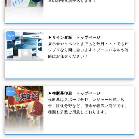
量の制作実績があります！
New
▶サイン看板 トップページ
展示会やイベントまであと数日・・・でもビ
ジプリなら間に合います！ブースパネルや装
飾はお任せください！
New
▶横断幕印刷 トップページ
横断幕はスポーツ分野、レジャー分野、広
告・販促分野など、用途が幅広い商品です。
種類も多数ご用意しております。