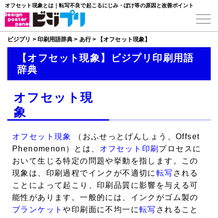
オフセット現象とは｜転写不良で起こるにじみ・ぼけ等の原因と改善ポイント
ビジプリ
>
印刷用語辞典
>
あ行
>
【オフセット現象】
【オフセット現象】ビジプリ印刷用語
辞典
オフセット現
象
オフセット現象
（おふせっとげんしょう、Offset
Phenomenon）とは、
オフセット印刷
プロセスに
おいて生じる特定の問題や挙動を指します。この
現象は、印刷過程でインクが不適切に
転写
される
ことによって起こり、印刷品質に影響を与える可
能性があります。一般的には、インクがゴム製の
ブランケット
や印刷面に不均一に
転写
されること