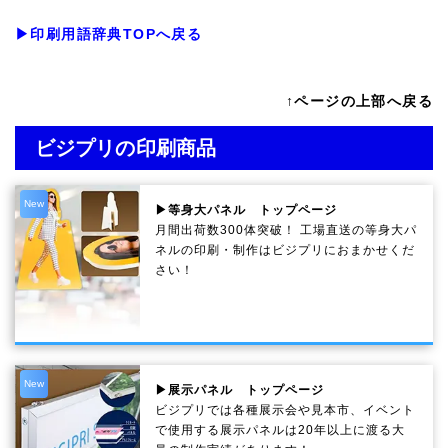
▶印刷用語辞典TOPへ戻る
↑ページの上部へ戻る
ビジプリの印刷商品
New
▶等身大パネル トップページ
月間出荷数300体突破！ 工場直送の等身大パ
ネルの印刷・制作は
ビジプリ
におまかせくだ
さい！
New
▶展示パネル トップページ
ビジプリでは各種展示会や見本市、イベント
で使用する展示パネルは20年以上に渡る大