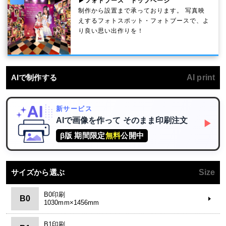
▶フォトブース トップページ
制作から設置まで承っております。 写真映
えするフォトスポット・フォトブースで、よ
り良い思い出作りを！
AIで制作する
AI print
新サービス
AIで画像を作って
そのまま印刷注文
▶
β版 期間限定
無料
公開中
サイズから選ぶ
Size
B0印刷
B0
1030mm×1456mm
B1印刷