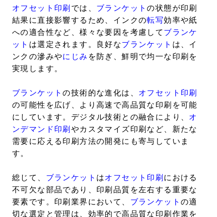
オフセット印刷
では、
ブランケット
の状態が印刷
結果に直接影響するため、インクの
転写
効率や紙
への適合性など、様々な要因を考慮して
ブランケ
ット
は選定されます。良好な
ブランケット
は、イ
ンクの滲みや
にじみ
を防ぎ、鮮明で均一な印刷を
実現します。
ブランケット
の技術的な進化は、
オフセット印刷
の可能性を広げ、より高速で高品質な印刷を可能
にしています。デジタル技術との融合により、
オ
ンデマンド印刷
やカスタマイズ印刷など、新たな
需要に応える印刷方法の開発にも寄与していま
す。
総じて、
ブランケット
は
オフセット印刷
における
不可欠な部品であり、印刷品質を左右する重要な
要素です。印刷業界において、
ブランケット
の適
切な選定と管理は、効率的で高品質な印刷作業を