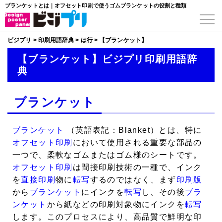
ブランケットとは｜オフセット印刷で使うゴムブランケットの役割と種類
ビジプリ
>
印刷用語辞典
>
は行
>
【ブランケット】
【ブランケット】ビジプリ印刷用語辞
典
ブランケット
ブランケット
（英語表記：Blanket）とは、特に
オフセット印刷
において使用される重要な部品の
一つで、柔軟なゴムまたはゴム様のシートです。
オフセット印刷
は間接印刷技術の一種で、インク
を
直接印刷
物に
転写
するのではなく、まず
印刷版
から
ブランケット
にインクを
転写
し、その後
ブラ
ンケット
から紙などの印刷対象物にインクを
転写
します。このプロセスにより、高品質で鮮明な印