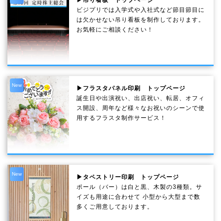
▶吊り看板 トップページ
ビジプリでは入学式や入社式など節目節目に
は欠かせない吊り看板を制作しております。
お気軽にご相談ください！
New
▶フラスタパネル印刷 トップページ
誕生日や出演祝い、出店祝い、転居、オフィ
ス開設、周年など様々なお祝いのシーンで使
用するフラスタ制作サービス！
New
▶タペストリー印刷 トップページ
ポール（バー）は白と黒、木製の3種類。サ
イズも用途に合わせて 小型から大型まで数
多くご用意しております。