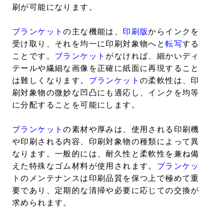
刷が可能になります。
ブランケット
の主な機能は、
印刷版
からインクを
受け取り、それを均一に印刷対象物へと
転写
する
ことです。
ブランケット
がなければ、細かいディ
テールや繊細な画像を正確に紙面に再現すること
は難しくなります。
ブランケット
の柔軟性は、印
刷対象物の微妙な凹凸にも適応し、インクを均等
に分配することを可能にします。
ブランケット
の素材や厚みは、使用される印刷機
や印刷される内容、印刷対象物の種類によって異
なります。一般的には、耐久性と柔軟性を兼ね備
えた特殊なゴム材料が使用されます。
ブランケッ
ト
のメンテナンスは印刷品質を保つ上で極めて重
要であり、定期的な清掃や必要に応じての交換が
求められます。