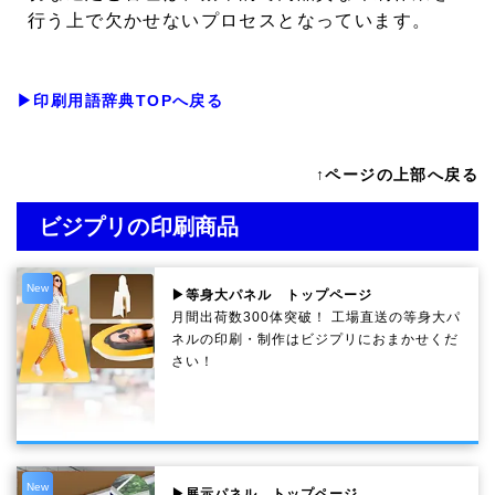
行う上で欠かせないプロセスとなっています。
▶印刷用語辞典TOPへ戻る
↑ページの上部へ戻る
ビジプリの印刷商品
New
▶等身大パネル トップページ
月間出荷数300体突破！ 工場直送の等身大パ
ネルの印刷・制作は
ビジプリ
におまかせくだ
さい！
New
▶展示パネル トップページ