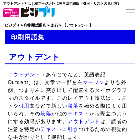
アウトデントとは｜左マージン外に突き出す組版（引用・リストの見せ方）
ビジプリ
>
印刷用語辞典
>
あ行
>
【アウトデント】
印刷用語集
アウトデント
アウトデント
（あうとでんと、英語表記：
Outdent）は、文章の一部を左
マージン
よりも外
側、つまり左に突き出して配置するタイポグラフ
ィのスタイルです。このレイアウト技法は、リス
トや
引用
文などで新しい
段落
を始める際によく用
いられ、その
段落
が他の
テキスト
から際立つよう
にする効果があります。
アウトデント
は、読者の
注意を特定の
テキスト
に
引き
つけるための視覚的
な手がかりとして機能します。