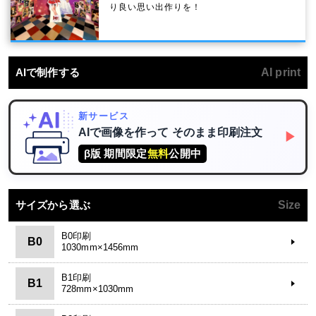
り良い思い出作りを！
AIで制作する
AI print
新サービス
AIで画像を作って
そのまま印刷注文
▶
β版 期間限定
無料
公開中
サイズから選ぶ
Size
B0印刷
B0
1030mm×1456mm
B1印刷
B1
728mm×1030mm