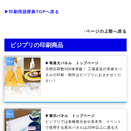
▶印刷用語辞典TOPへ戻る
↑ページの上部へ戻る
ビジプリの印刷商品
New
▶等身大パネル トップページ
月間出荷数300体突破！ 工場直送の等身大パ
ネルの印刷・制作は
ビジプリ
におまかせくだ
さい！
New
▶展示パネル トップページ
ビジプリでは各種展示会や見本市、イベント
で使用する展示パネルは20年以上に渡る大