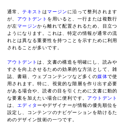
通常、
テキスト
は
マージン
に沿って整列されます
が、
アウトデント
を用いると、一行または複数行
が左
マージン
から離れて配置されるため、目立つ
ようになります。これは、特定の情報が通常の流
れとは異なる重要性を持つことを示すために利用
されることが多いです。
アウトデント
は、文書の構造を明確にし、読みや
すさを向上させるための効果的な方法として、雑
誌、書籍、ウェブコンテンツなど多くの
媒体
で使
用されます。特に、視覚的な階層を作り出す必要
がある場合や、読者の目を引くために文書に動的
な要素を加えたい場合に便利です。
アウトデント
は、
エディタ
ーやデザイナーが情報の優先順位を
設定し、コンテンツのナビゲーションを助けるた
めのデザイン技術の一つです。