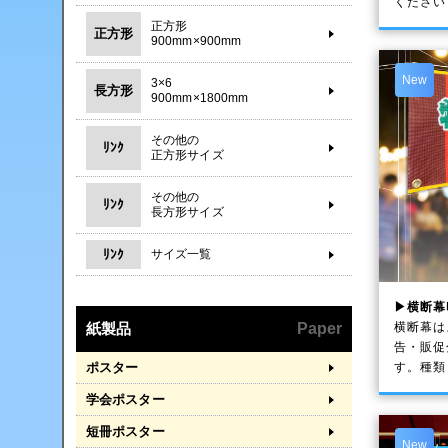
ください
正方形
正方形
900mm×900mm
New
3×6
長方形
900mm×1800mm
その他の
ﾘﾝｸ
正方形サイズ
その他の
ﾘﾝｸ
長方形サイズ
ﾘﾝｸ
サイズ一覧
▶横断幕
横断幕は
紙製品
Paper
告・販促
す。種類
ポスター
学会ポスター
短冊ポスター
New