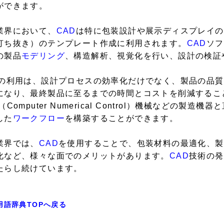
ができます。
業界において、
CAD
は特に包装設計や展示ディスプレイの
打ち抜き）のテンプレート作成に利用されます。
CAD
ソフ
の製品
モデリング
、構造解析、視覚化を行い、設計の検証
の利用は、設計プロセスの効率化だけでなく、製品の品質
になり、最終製品に至るまでの時間とコストを削減するこ
（Computer Numerical Control）機械などの製造機器
した
ワークフロー
を構築することができます。
業界では、
CAD
を使用することで、包装材料の最適化、製
化など、様々な面でのメリットがあります。
CAD
技術の発
たらし続けています。
用語辞典TOPへ戻る