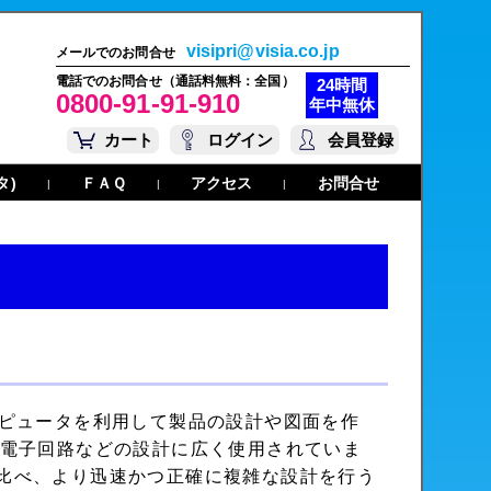
visipri@visia.co.jp
メールでのお問合せ
電話でのお問合せ（通話料無料：全国）
24時間
0800-91-91-910
年中無休
カート
ログイン
会員登録
タ)
ＦＡＱ
アクセス
お問合せ
|
|
|
は、コンピュータを利用して製品の設計や図面を作
電子回路などの設計に広く使用されていま
比べ、より迅速かつ正確に複雑な設計を行う