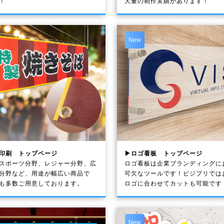
！
大量の制作実績があります！
New
印刷 トップページ
▶ロゴ看板 トップページ
スポーツ分野、レジャー分野、広
ロゴ看板は企業ブランディングに
分野など、用途が幅広い商品で
可欠なツールです！ビジプリでは
も多数ご用意しております。
ロゴに合わせてカットも可能です
New