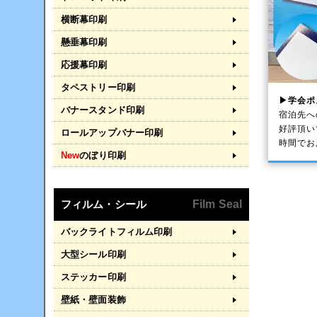
横断幕印刷
懸垂幕印刷
応援幕印刷
タペストリー印刷
▶学会ポ
バナースタンド印刷
宿泊先へ
好評頂い
ロールアップバナー印刷
時間でお
New
のぼり印刷
フィルム・シール
Film Seal
バックライトフィルム印刷
大型シール印刷
ステッカー印刷
壁紙・壁面装飾