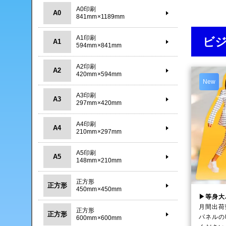
A0印刷
A0
841mm×1189mm
A1印刷
ビ
A1
594mm×841mm
A2印刷
A2
420mm×594mm
New
A3印刷
A3
297mm×420mm
A4印刷
A4
210mm×297mm
A5印刷
A5
148mm×210mm
正方形
正方形
450mm×450mm
▶等身大
月間出荷
正方形
正方形
パネルの
600mm×600mm