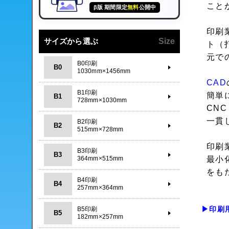
こと
β版 期間限定
無料
公開中
印刷
サイズから選ぶ
Size
ト（
元で
B0印刷
B0
1030mm×1456mm
CAD
B1印刷
簡単
B1
728mm×1030mm
CNC
一貫
B2印刷
B2
515mm×728mm
印刷
B3印刷
B3
364mm×515mm
最小
をも
B4印刷
B4
257mm×364mm
▶印刷
B5印刷
B5
182mm×257mm