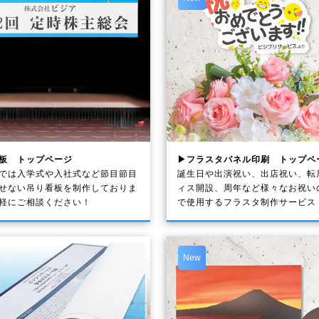
板 トップページ
▶フラスタパネル印刷 トップペ
では入学式や入社式など節目節目
誕生日や出演祝い、出店祝い、転
せない吊り看板を制作しておりま
ィス開設、周年など様々なお祝い
軽にご相談ください！
で使用するフラスタ制作サービス
New