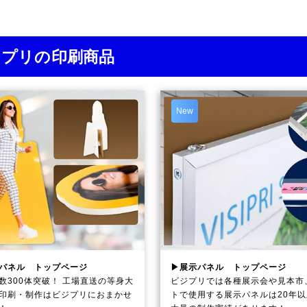
ジプリの印刷商品
New
パネル トップページ
▶展示パネル トップページ
数300体突破！ 工場直送の等身大
ビジプリでは各種展示会や見本市
印刷・制作は
ビジプリ
におまかせ
トで使用する展示パネルは20年