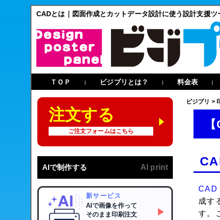
CADとは｜図面作成とカットデータ設計に使う設計支援ツ
ＴＯＰ
ビジプリとは？
料金表
|
|
|
ビジプリ
>
注文する
【
ご注文フォームはこちら
CA
AIで制作する
AI print
CAD
新サービス
成す
AIで画像を作って
▶
す。
そのまま印刷注文