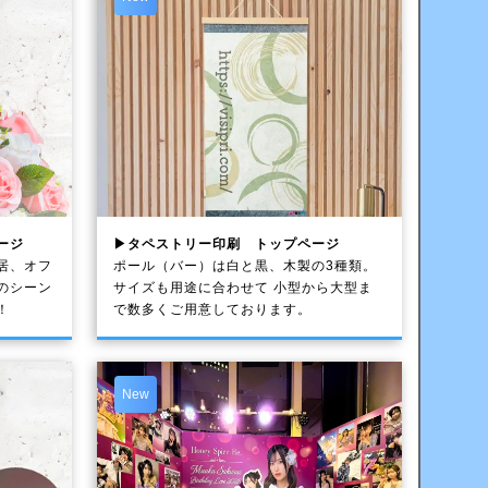
ージ
▶タペストリー印刷 トップページ
居、オフ
ポール（バー）は白と黒、木製の3種類。
のシーン
サイズも用途に合わせて 小型から大型ま
！
で数多くご用意しております。
New