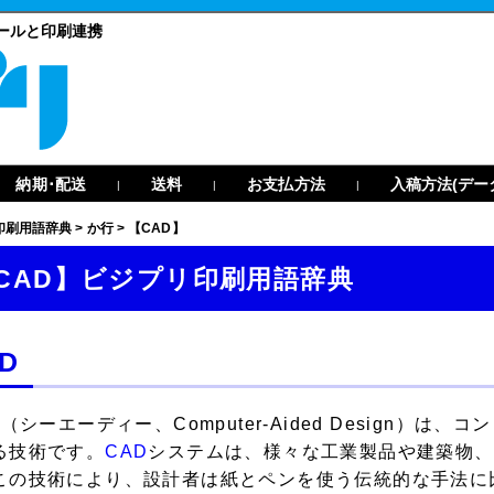
ールと印刷連携
納期･配送
送料
お支払方法
入稿方法(デー
|
|
|
印刷用語辞典
>
か行
>
【CAD】
CAD】ビジプリ印刷用語辞典
D
（シーエーディー、Computer-Aided Design）
る技術です。
CAD
システムは、様々な工業製品や建築物、
この技術により、設計者は紙とペンを使う伝統的な手法に