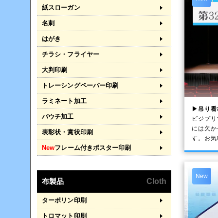
紙スローガン
名刺
はがき
チラシ・フライヤー
大判印刷
トレーシングペーパー印刷
ラミネート加工
▶吊り看
パウチ加工
ビジプリ
には欠か
表彰状・賞状印刷
す。お気
New
フレーム付きポスター印刷
New
布製品
Cloth
ターポリン印刷
トロマット印刷