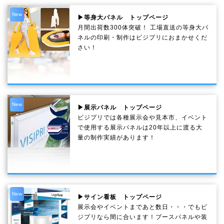
New
▶等身大パネル トップページ
月間出荷数300体突破！ 工場直送の等身大パ
ネルの印刷・制作は
ビジプリ
におまかせくだ
さい！
New
▶展示パネル トップページ
ビジプリでは各種展示会や見本市、イベント
で使用する展示パネルは20年以上に渡る大
量の制作実績があります！
New
▶サイン看板 トップページ
展示会やイベントまであと数日・・・でもビ
ジプリなら間に合います！ブースパネルや装