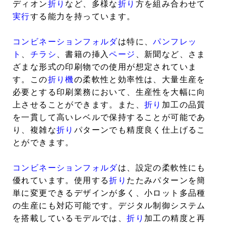
ディオン
折り
など、多様な
折り
方を組み合わせて
実行
する能力を持っています。
コンビネーションフォルダ
は特に、
パンフレッ
ト
、
チラシ
、書籍の挿入
ページ
、新聞など、さま
ざまな形式の印刷物での使用が想定されていま
す。この
折り機
の柔軟性と効率性は、大量生産を
必要とする印刷業務において、生産性を大幅に向
上させることができます。また、
折り
加工の品質
を一貫して高いレベルで保持することが可能であ
り、複雑な
折り
パターンでも精度良く仕上げるこ
とができます。
コンビネーションフォルダ
は、設定の柔軟性にも
優れています。使用する
折り
たたみパターンを簡
単に変更できるデザインが多く、小ロット多品種
の生産にも対応可能です。デジタル制御システム
を搭載しているモデルでは、
折り
加工の精度と再