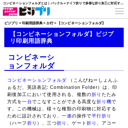
コンビネーションフォルダとは｜バックル＋ナイフ折りで多様な折り加工に対応する折り機
ビジプリ
>
印刷用語辞典
>
か行
>
【コンビネーションフォルダ】
【コンビネーションフォルダ】ビジプ
リ印刷用語辞典
コンビネーシ
ョンフォルダ
コンビネーションフォルダ
（こんびねーしょんふ
ぉるだ、英語表記: Combination Folder）は、印
刷後加工において使用される、複数の
折り
たたみ
方式を一
台
でこなすことができる高度な
折り機
で
す。この機械は、様々な種類の印刷物に対応する
ために設計されており、一
連
の操作で
平行折り
（ハーフ
折り
）、三つ
折り
、ゲート
折り
、アコー