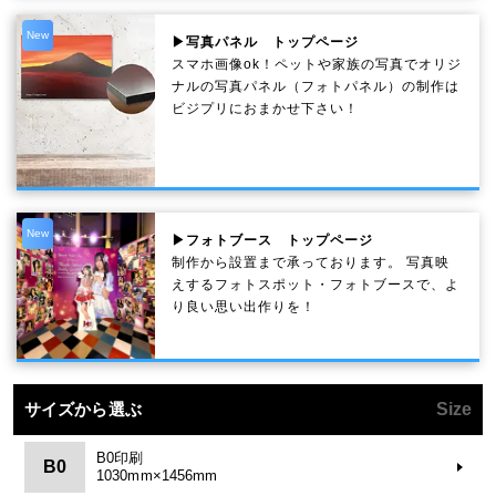
New
▶写真パネル トップページ
スマホ画像ok！ペットや家族の写真でオリジ
ナルの写真パネル（フォトパネル）の制作は
ビジプリにおまかせ下さい！
New
▶フォトブース トップページ
制作から設置まで承っております。 写真映
えするフォトスポット・フォトブースで、よ
り良い思い出作りを！
サイズから選ぶ
Size
B0印刷
B0
1030mm×1456mm