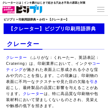
クレーターとは｜インキ膜のはじきで起きる穴あき不良の原因と対策
ビジプリ
>
印刷用語辞典
>
か行
>
【クレーター】
【クレーター】ビジプリ印刷用語辞典
クレーター
クレーター
（ふりがな：くれーたー、英語表記：
Cratering）は、印刷業界において、インクや
コー
ティング
が施された表面上に形成される小さな窪
みや穴のことを指します。この現象は、印刷物の
表面に不均一なテクスチャや見た目の欠陥を
引き
起こし、最終製品の品質に影響を与えることがあ
ります。
クレーター
は、特に高品質な印刷物や包
装材料において望ましくないものとされ、見栄え
や触感の低下を招きます。