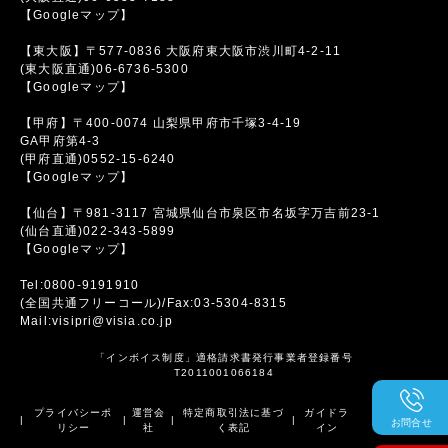
【Googleマップ】
【東大阪】〒577-0836 大阪府東大阪市渋川町4-2-11
(東大阪直通)06-6736-5300
【Googleマップ】
【甲府】〒400-0074 山梨県甲府市千塚3-4-19
GA甲府第4-3
(甲府直通)0552-15-6240
【Googleマップ】
【仙台】〒981-3117 宮城県仙台市泉区市名坂字万吉前23-1
(仙台直通)022-343-5899
【Googleマップ】
Tel:0800-9191910
(全国共通フリーコール)/Fax:03-5304-8315
Mail:visipri@visia.co.jp
「インボイス制度」適格請求書発行事業者登録番号
T2011001066184
プライバシーポ
運営会
特定商取引法に基づ
ガイドラ
|
|
|
|
お問合せ
リシー
社
く表記
イン