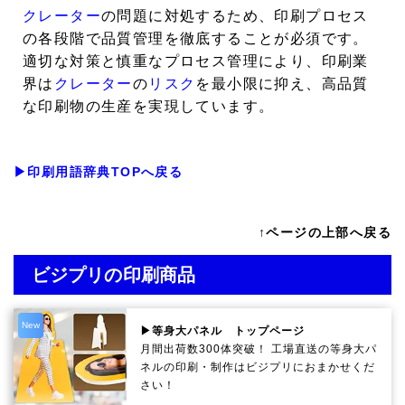
クレーター
の問題に対処するため、印刷プロセス
の各段階で品質管理を徹底することが必須です。
適切な対策と慎重なプロセス管理により、印刷業
界は
クレーター
の
リスク
を最小限に抑え、高品質
な印刷物の生産を実現しています。
▶印刷用語辞典TOPへ戻る
↑ページの上部へ戻る
ビジプリの印刷商品
New
▶等身大パネル トップページ
月間出荷数300体突破！ 工場直送の等身大パ
ネルの印刷・制作は
ビジプリ
におまかせくだ
さい！