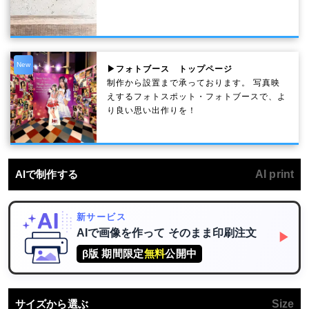
New
▶フォトブース トップページ
制作から設置まで承っております。 写真映
えするフォトスポット・フォトブースで、よ
り良い思い出作りを！
AIで制作する
AI print
新サービス
AIで画像を作って
そのまま印刷注文
▶
β版 期間限定
無料
公開中
サイズから選ぶ
Size