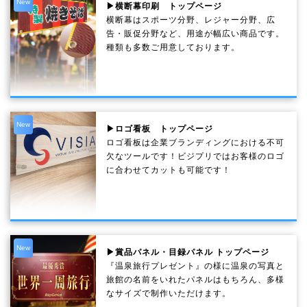
New
▶横断幕印刷 トップページ
横断幕はスポーツ分野、レジャー分野、広
告・販促分野など、用途が幅広い商品です。
種類も多数ご用意しております。
New
▶ロゴ看板 トップページ
ロゴ看板は企業ブランディングにおける不可
欠なツールです！ビジプリではお客様のロゴ
に合わせてカットも可能です！
New
▶賞品パネル・目録パネル トップページ
『温泉旅行プレゼント』の様に温泉の写真と
旅館の名前をいれたパネルはもちろん、多様
なサイズで制作いただけます。