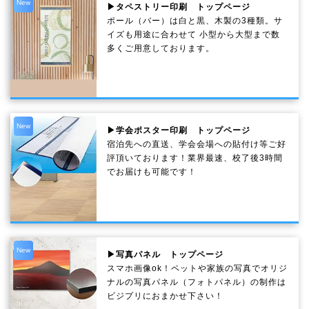
New
▶タペストリー印刷 トップページ
ポール（バー）は白と黒、木製の3種類。サ
イズも用途に合わせて 小型から大型まで数
多くご用意しております。
New
▶学会ポスター印刷 トップページ
宿泊先への直送、学会会場への貼付け等ご好
評頂いております！業界最速、校了後3時間
でお届けも可能です！
New
▶写真パネル トップページ
スマホ画像ok！ペットや家族の写真でオリジ
ナルの写真パネル（フォトパネル）の制作は
ビジプリにおまかせ下さい！