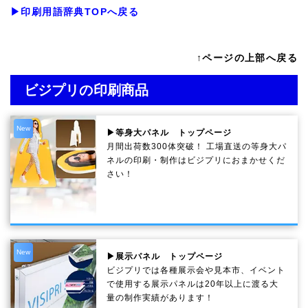
▶印刷用語辞典TOPへ戻る
↑ページの上部へ戻る
ビジプリの印刷商品
New
▶等身大パネル トップページ
月間出荷数300体突破！ 工場直送の等身大パ
ネルの印刷・制作は
ビジプリ
におまかせくだ
さい！
New
▶展示パネル トップページ
ビジプリでは各種展示会や見本市、イベント
で使用する展示パネルは20年以上に渡る大
量の制作実績があります！