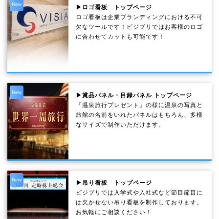
New
▶ロゴ看板 トップページ
ロゴ看板は企業ブランディングにおける不可
欠なツールです！ビジプリではお客様のロゴ
に合わせてカットも可能です！
New
▶賞品パネル・目録パネル トップページ
『温泉旅行プレゼント』の様に温泉の写真と
旅館の名前をいれたパネルはもちろん、多様
なサイズで制作いただけます。
New
▶吊り看板 トップページ
ビジプリでは入学式や入社式など節目節目に
は欠かせない吊り看板を制作しております。
お気軽にご相談ください！