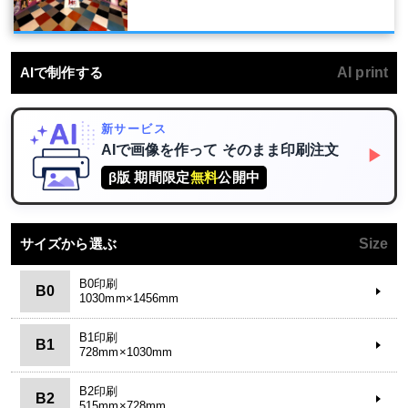
AIで制作する
AI print
新サービス
AIで画像を作って
そのまま印刷注文
▶
β版 期間限定
無料
公開中
サイズから選ぶ
Size
B0印刷
B0
1030mm×1456mm
B1印刷
B1
728mm×1030mm
B2印刷
B2
515mm×728mm