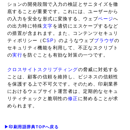
ションの開発段階で入力の検証とサニタイズを徹
底することが重要です。これには、ユーザーから
の入力を安全な形式に変換する、ウェブ
ページ
へ
の出力時に特殊
文字
を適切にエスケープするなど
の措置が含まれます。また、コンテンツセキュリ
ティポリシー（C
SP
）のようなウェブ
ブラウザ
の
セキュリティ機能を利用して、不正なスクリプト
の
実行
を防ぐことも有効な対策の一つです。
クロスサイトスクリプティング
の脅威に対処する
ことは、顧客の信頼を維持し、ビジネスの信頼性
を保護する上で不可欠です。そのため、印刷業界
におけるウェブサイト運営者は、定期的なセキュ
リティチェックと脆弱性の
修正
に努めることが求
められます。
▶印刷用語辞典TOPへ戻る