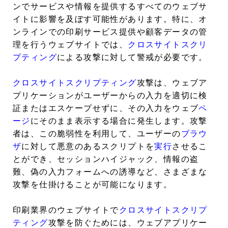
ンでサービスや情報を提供するすべてのウェブサ
イトに影響を及ぼす可能性があります。特に、オ
ンラインでの印刷サービス提供や顧客データの管
理を行うウェブサイトでは、
クロスサイトスクリ
プティング
による攻撃に対して警戒が必要です。
クロスサイトスクリプティング
攻撃は、ウェブア
プリケーションがユーザーからの入力を適切に検
証またはエスケープせずに、その入力をウェブ
ペ
ージ
にそのまま表示する場合に発生します。攻撃
者は、この脆弱性を利用して、ユーザーの
ブラウ
ザ
に対して悪意のあるスクリプトを
実行
させるこ
とができ、セッションハイジャック、情報の盗
難、偽の入力フォームへの誘導など、さまざまな
攻撃を仕掛けることが可能になります。
印刷業界のウェブサイトで
クロスサイトスクリプ
ティング
攻撃を防ぐためには、ウェブアプリケー