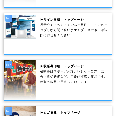
New
▶サイン看板 トップページ
展示会やイベントまであと数日・・・でもビ
ジプリなら間に合います！ブースパネルや装
飾はお任せください！
New
▶横断幕印刷 トップページ
横断幕はスポーツ分野、レジャー分野、広
告・販促分野など、用途が幅広い商品です。
種類も多数ご用意しております。
New
▶ロゴ看板 トップページ