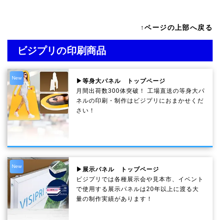
↑ページの上部へ戻る
ビジプリの印刷商品
New
▶等身大パネル トップページ
月間出荷数300体突破！ 工場直送の等身大パ
ネルの印刷・制作は
ビジプリ
におまかせくだ
さい！
New
▶展示パネル トップページ
ビジプリでは各種展示会や見本市、イベント
で使用する展示パネルは20年以上に渡る大
量の制作実績があります！