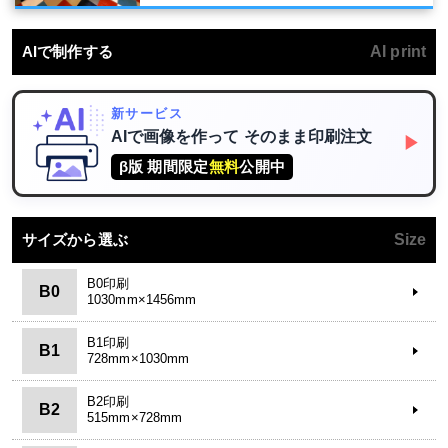
AIで制作する
AI print
新サービス
AIで画像を作って
そのまま印刷注文
▶
β版 期間限定
無料
公開中
サイズから選ぶ
Size
B0印刷
B0
1030mm×1456mm
B1印刷
B1
728mm×1030mm
B2印刷
B2
515mm×728mm