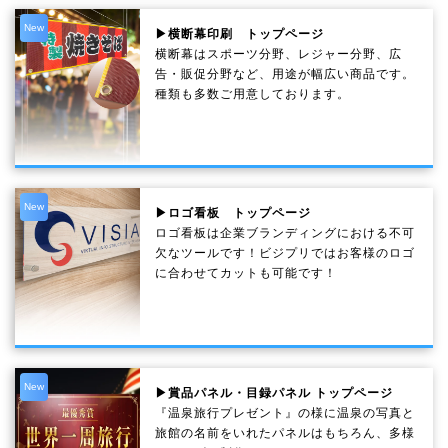
New
▶横断幕印刷 トップページ
横断幕はスポーツ分野、レジャー分野、広
告・販促分野など、用途が幅広い商品です。
種類も多数ご用意しております。
New
▶ロゴ看板 トップページ
ロゴ看板は企業ブランディングにおける不可
欠なツールです！ビジプリではお客様のロゴ
に合わせてカットも可能です！
New
▶賞品パネル・目録パネル トップページ
『温泉旅行プレゼント』の様に温泉の写真と
旅館の名前をいれたパネルはもちろん、多様