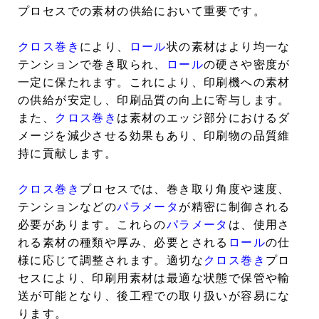
プロセスでの素材の供給において重要です。
クロス巻き
により、
ロール
状の素材はより均一な
テンションで巻き取られ、
ロール
の硬さや密度が
一定に保たれます。これにより、印刷機への素材
の供給が安定し、印刷品質の向上に寄与します。
また、
クロス巻き
は素材のエッジ部分におけるダ
メージを減少させる効果もあり、印刷物の品質維
持に貢献します。
クロス巻き
プロセスでは、巻き取り角度や速度、
テンションなどの
パラメータ
が精密に制御される
必要があります。これらの
パラメータ
は、使用さ
れる素材の種類や厚み、必要とされる
ロール
の仕
様に応じて調整されます。適切な
クロス巻き
プロ
セスにより、印刷用素材は最適な状態で保管や輸
送が可能となり、後工程での取り扱いが容易にな
ります。