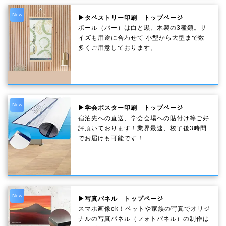
New
▶タペストリー印刷 トップページ
ポール（バー）は白と黒、木製の3種類。サ
イズも用途に合わせて 小型から大型まで数
多くご用意しております。
New
▶学会ポスター印刷 トップページ
宿泊先への直送、学会会場への貼付け等ご好
評頂いております！業界最速、校了後3時間
でお届けも可能です！
New
▶写真パネル トップページ
スマホ画像ok！ペットや家族の写真でオリジ
ナルの写真パネル（フォトパネル）の制作は