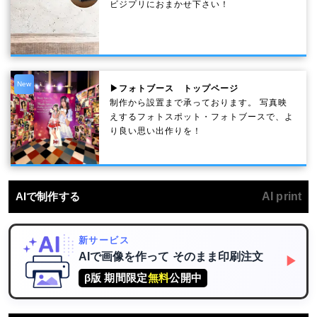
ビジプリにおまかせ下さい！
New
▶フォトブース トップページ
制作から設置まで承っております。 写真映
えするフォトスポット・フォトブースで、よ
り良い思い出作りを！
AIで制作する
AI print
新サービス
AIで画像を作って
そのまま印刷注文
▶
β版 期間限定
無料
公開中