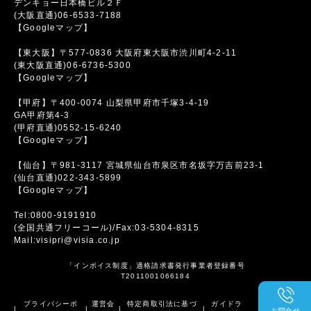
デンキョー日本橋ビル２Ｆ
(大阪直通)06-6533-7188
【Googleマップ】
【東大阪】〒577-0836 大阪府東大阪市渋川町4-2-11
(東大阪直通)06-6736-5300
【Googleマップ】
【甲府】〒400-0074 山梨県甲府市千塚3-4-19
GA甲府第4-3
(甲府直通)0552-15-6240
【Googleマップ】
【仙台】〒981-3117 宮城県仙台市泉区市名坂字万吉前23-1
(仙台直通)022-343-5899
【Googleマップ】
Tel:0800-9191910
(全国共通フリーコール)/Fax:03-5304-8315
Mail:visipri@visia.co.jp
「インボイス制度」適格請求書発行事業者登録番号
T2011001066184
プライバシーポ
運営会
特定商取引法に基づ
ガイドラ
|
|
|
|
お問合せ