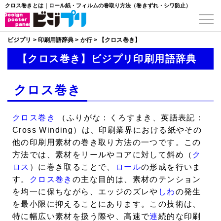
クロス巻きとは｜ロール紙・フィルムの巻取り方法（巻きずれ・シワ防止）
ビジプリ
>
印刷用語辞典
>
か行
>
【クロス巻き】
【クロス巻き】ビジプリ印刷用語辞典
クロス巻き
クロス巻き
（ふりがな：くろすまき、英語表記：
Cross Winding）は、印刷業界における紙やその
他の印刷用素材の巻き取り方法の一つです。この
方法では、素材をリールやコアに対して斜め（
ク
ロス
）に巻き取ることで、
ロール
の形成を行いま
す。
クロス巻き
の主な目的は、素材のテンション
を均一に保ちながら、エッジのズレや
しわ
の発生
を最小限に抑えることにあります。この技術は、
特に幅広い素材を扱う際や、高速で
連
続的な印刷