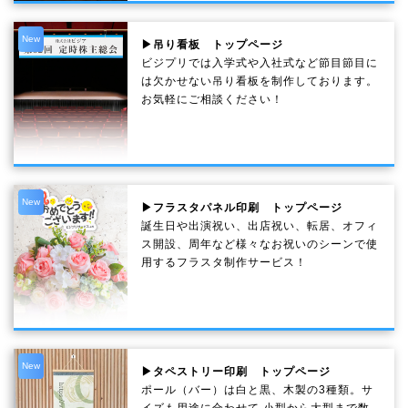
New
▶吊り看板 トップページ
ビジプリでは入学式や入社式など節目節目に
は欠かせない吊り看板を制作しております。
お気軽にご相談ください！
New
▶フラスタパネル印刷 トップページ
誕生日や出演祝い、出店祝い、転居、オフィ
ス開設、周年など様々なお祝いのシーンで使
用するフラスタ制作サービス！
New
▶タペストリー印刷 トップページ
ポール（バー）は白と黒、木製の3種類。サ
イズも用途に合わせて 小型から大型まで数