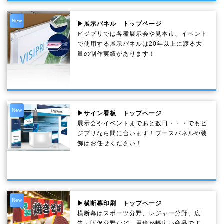
New
▶展示パネル トップページ
ビジプリでは各種展示会や見本市、イベント
で使用する展示パネルは20年以上に渡る大
量の制作実績があります！
New
▶サイン看板 トップページ
展示会やイベントまであと数日・・・でもビ
ジプリなら間に合います！ブースパネルや装
飾はお任せください！
New
▶横断幕印刷 トップページ
横断幕はスポーツ分野、レジャー分野、広
告・販促分野など、用途が幅広い商品です。