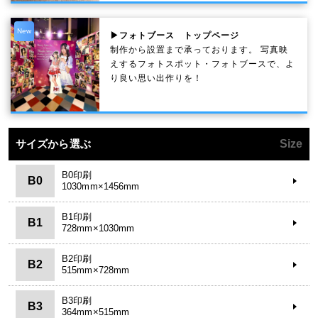
New
▶フォトブース トップページ
制作から設置まで承っております。 写真映
えするフォトスポット・フォトブースで、よ
り良い思い出作りを！
サイズから選ぶ
Size
B0印刷
B0
1030mm×1456mm
B1印刷
B1
728mm×1030mm
B2印刷
B2
515mm×728mm
B3印刷
B3
364mm×515mm