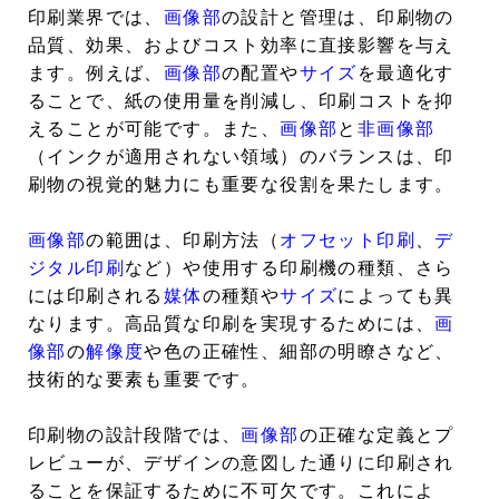
印刷業界では、
画像部
の設計と管理は、印刷物の
品質、効果、およびコスト効率に直接影響を与え
ます。例えば、
画像部
の配置や
サイズ
を最適化す
ることで、紙の使用量を削減し、印刷コストを抑
えることが可能です。また、
画像部
と
非画像部
（インクが適用されない領域）のバランスは、印
刷物の視覚的魅力にも重要な役割を果たします。
画像部
の範囲は、印刷方法（
オフセット印刷
、
デ
ジタル印刷
など）や使用する印刷機の種類、さら
には印刷される
媒体
の種類や
サイズ
によっても異
なります。高品質な印刷を実現するためには、
画
像部
の
解像度
や色の正確性、細部の明瞭さなど、
技術的な要素も重要です。
印刷物の設計段階では、
画像部
の正確な定義とプ
レビューが、デザインの意図した通りに印刷され
ることを保証するために不可欠です。これによ