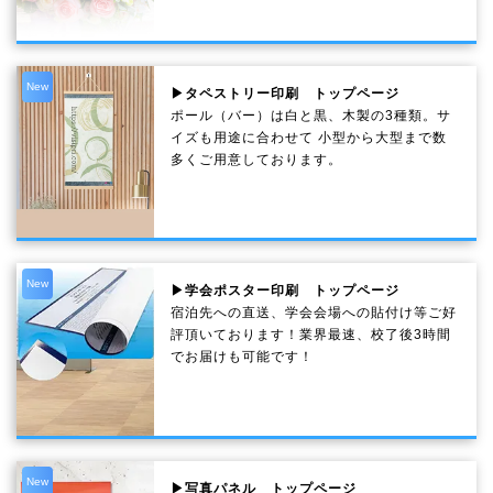
New
▶タペストリー印刷 トップページ
ポール（バー）は白と黒、木製の3種類。サ
イズも用途に合わせて 小型から大型まで数
多くご用意しております。
New
▶学会ポスター印刷 トップページ
宿泊先への直送、学会会場への貼付け等ご好
評頂いております！業界最速、校了後3時間
でお届けも可能です！
New
▶写真パネル トップページ