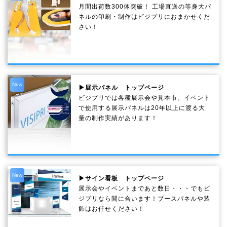
月間出荷数300体突破！ 工場直送の等身大パ
ネルの印刷・制作は
ビジプリ
におまかせくだ
さい！
New
▶展示パネル トップページ
ビジプリでは各種展示会や見本市、イベント
で使用する展示パネルは20年以上に渡る大
量の制作実績があります！
New
▶サイン看板 トップページ
展示会やイベントまであと数日・・・でもビ
ジプリなら間に合います！ブースパネルや装
飾はお任せください！