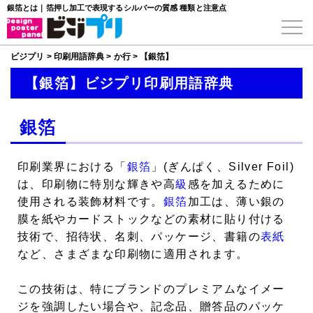
銀箔とは｜箔押し加工で表現するシルバーの質感 種類と注意点
ビジプリ
>
印刷用語辞典
>
か行
>
【銀箔】
【銀箔】ビジプリ印刷用語辞典
銀箔
印刷業界における「
銀箔
」(ぎんぱく、Silver Foil)
は、印刷物に特別な輝きや高
級
感を加えるために
使用される装飾材料です。
銀箔
加工は、薄い銀の
膜を紙やカードストックなどの素材に貼り付ける
技術で、招待状、名刺、パッケージ、書籍の
表紙
など、さまざまな印刷物に適用されます。
この技術は、特にブランドのプレミアムなイメー
ジを強調したい場合や、記念品、贈答品のパッケ