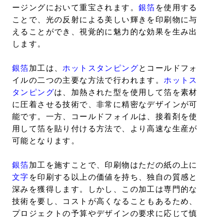
ージングにおいて重宝されます。
銀箔
を使用する
ことで、光の反射による美しい輝きを印刷物に与
えることができ、視覚的に魅力的な効果を生み出
します。
銀箔
加工は、
ホットスタンピング
とコールドフォ
イルの二つの主要な方法で行われます。
ホットス
タンピング
は、加熱された型を使用して箔を素材
に圧着させる技術で、非常に精密なデザインが可
能です。一方、コールドフォイルは、接着剤を使
用して箔を貼り付ける方法で、より高速な生産が
可能となります。
銀箔
加工を施すことで、印刷物はただの紙の上に
文字
を印刷する以上の価値を持ち、独自の質感と
深みを獲得します。しかし、この加工は専門的な
技術を要し、コストが高くなることもあるため、
プロジェクトの予算やデザインの要求に応じて慎