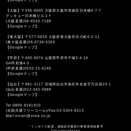
【大阪】〒556-0005 大阪府大阪市浪速区日本橋4-7-7
デンキョー日本橋ビル２Ｆ
(大阪直通)06-6533-7188
【Googleマップ】
【東大阪】〒577-0836 大阪府東大阪市渋川町4-2-11
(東大阪直通)06-6736-5300
【Googleマップ】
【甲府】〒400-0074 山梨県甲府市千塚3-4-19
GA甲府第4-3
(甲府直通)0552-15-6240
【Googleマップ】
【仙台】〒981-3117 宮城県仙台市泉区市名坂字万吉前23-1
(仙台直通)022-343-5899
【Googleマップ】
Tel:0800-9191910
(全国共通フリーコール)/Fax:03-5304-8315
Mail:visipri@visia.co.jp
「インボイス制度」適格請求書発行事業者登録番号
T2011001066184