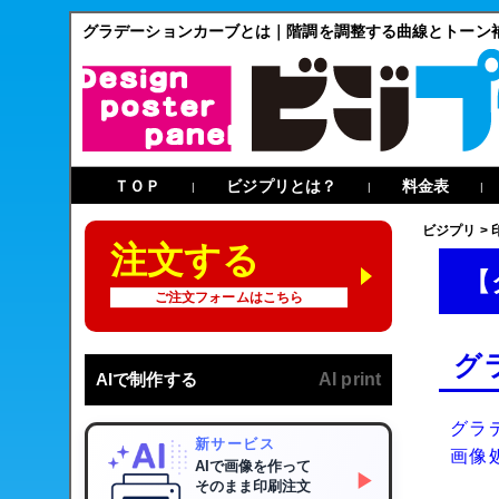
グラデーションカーブとは｜階調を調整する曲線とトーン
ＴＯＰ
ビジプリとは？
料金表
|
|
|
ビジプリ
>
注文する
【
ご注文フォームはこちら
グ
AIで制作する
AI print
グラ
新サービス
画像
AIで画像を作って
▶
そのまま印刷注文