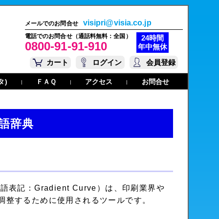
visipri@visia.co.jp
メールでのお問合せ
電話でのお問合せ（通話料無料：全国）
24時間
0800-91-91-910
年中無休
カート
ログイン
会員登録
タ)
ＦＡＱ
アクセス
お問合せ
|
|
|
語辞典
：Gradient Curve）は、印刷業界や
調整するために使用されるツールです。