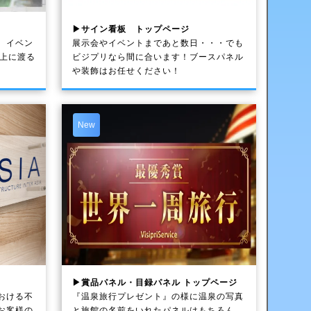
▶サイン看板 トップページ
、イベン
展示会やイベントまであと数日・・・でも
以上に渡る
ビジプリなら間に合います！ブースパネル
や装飾はお任せください！
New
▶賞品パネル・目録パネル トップページ
おける不
『温泉旅行プレゼント』の様に温泉の写真
お客様の
と旅館の名前をいれたパネルはもちろん、