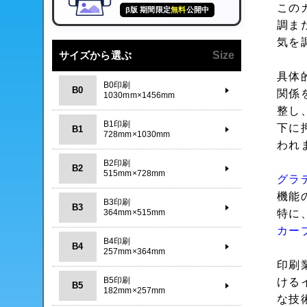
この
β版 期間限定
無料
公開中
調ま
気を
サイズから選ぶ
Size
具体
B0印刷
B0
関係
1030mm×1456mm
整し
B1印刷
下に
B1
728mm×1030mm
われ
B2印刷
B2
515mm×728mm
グラ
機能
B3印刷
B3
364mm×515mm
特に
カー
B4印刷
B4
257mm×364mm
印刷
B5印刷
ける
B5
182mm×257mm
な技