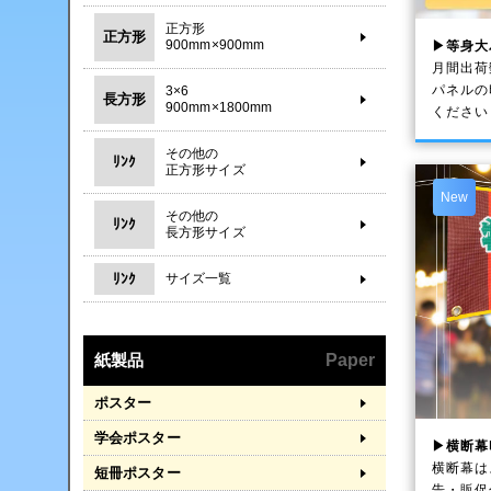
正方形
正方形
900mm×900mm
▶等身大
月間出荷
パネルの
3×6
長方形
900mm×1800mm
ください
その他の
ﾘﾝｸ
正方形サイズ
New
その他の
ﾘﾝｸ
長方形サイズ
ﾘﾝｸ
サイズ一覧
紙製品
Paper
ポスター
学会ポスター
▶横断幕
横断幕は
短冊ポスター
告・販促