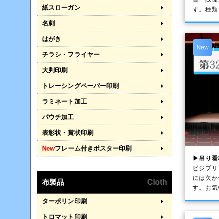
紙スローガン
す。種類
名刺
はがき
New
チラシ・フライヤー
大判印刷
トレーシングペーパー印刷
ラミネート加工
パウチ加工
表彰状・賞状印刷
New
フレーム付きポスター印刷
▶吊り看
ビジプリ
には欠か
布製品
Cloth
す。お気
ターポリン印刷
トロマット印刷