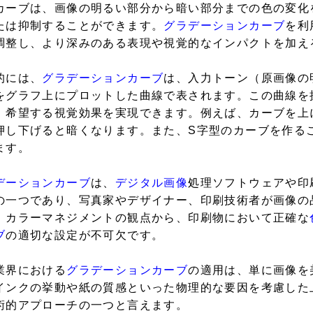
カーブは、画像の明るい部分から暗い部分までの色の変化
たは抑制することができます。
グラデーションカーブ
を利
調整し、より深みのある表現や視覚的なインパクトを加え
的には、
グラデーションカーブ
は、入力トーン（原画像の
をグラフ上にプロットした曲線で表されます。この曲線を
、希望する視覚効果を実現できます。例えば、カーブを上
押し下げると暗くなります。また、S字型のカーブを作る
ます。
デーションカーブ
は、
デジタル画像
処理ソフトウェアや印
の一つであり、写真家やデザイナー、印刷技術者が画像の
、カラーマネジメントの観点から、印刷物において正確な
ブ
の適切な設定が不可欠です。
業界における
グラデーションカーブ
の適用は、単に画像を
インクの挙動や紙の質感といった物理的な要因を考慮した
術的アプローチの一つと言えます。