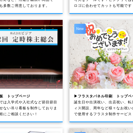
も多数ご用意しております。
ロゴに合わせてカットも可能です
New
板 トップページ
▶フラスタパネル印刷 トップペ
では入学式や入社式など節目節目
誕生日や出演祝い、出店祝い、転
せない吊り看板を制作しておりま
ィス開設、周年など様々なお祝い
軽にご相談ください！
で使用するフラスタ制作サービス