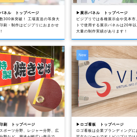
パネル トップページ
▶展示パネル トップページ
数300体突破！ 工場直送の等身大
ビジプリでは各種展示会や見本市
印刷・制作は
ビジプリ
におまかせ
トで使用する展示パネルは20年
！
大量の制作実績があります！
New
印刷 トップページ
▶ロゴ看板 トップページ
スポーツ分野、レジャー分野、広
ロゴ看板は企業ブランディングに
分野など、用途が幅広い商品で
可欠なツールです！ビジプリでは