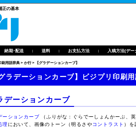
補正の基本
納期･配送
送料
お支払方法
入稿方法(デー
|
|
|
印刷用語辞典
>
か行
>
【グラデーションカーブ】
グラデーションカーブ】ビジプリ印刷用
ラデーションカーブ
デーションカーブ
（ふりがな：ぐらでーしょんかーぶ、英語表記
処理
において、画像のトーン（明るさや
コントラスト
）を