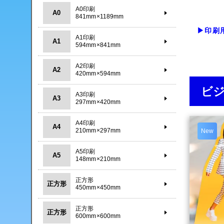
A0印刷
A0
841mm×1189mm
▶印刷
A1印刷
A1
594mm×841mm
A2印刷
A2
420mm×594mm
ビ
A3印刷
A3
297mm×420mm
A4印刷
A4
210mm×297mm
New
A5印刷
A5
148mm×210mm
正方形
正方形
450mm×450mm
正方形
正方形
600mm×600mm