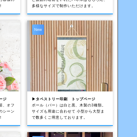
！
多様なサイズで制作いただけます。
New
ージ
▶タペストリー印刷 トップページ
居、オフ
ポール（バー）は白と黒、木製の3種類。
のシーン
サイズも用途に合わせて 小型から大型ま
！
で数多くご用意しております。