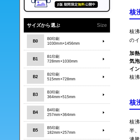
β版 期間限定
無料
公開中
核
サイズから選ぶ
Size
核
B0印刷
の
B0
1030mm×1456mm
加
B1印刷
B1
気
728mm×1030mm
イ
B2印刷
核
B2
515mm×728mm
B3印刷
B3
364mm×515mm
核
B4印刷
B4
257mm×364mm
核
B5印刷
B5
半
182mm×257mm
沸