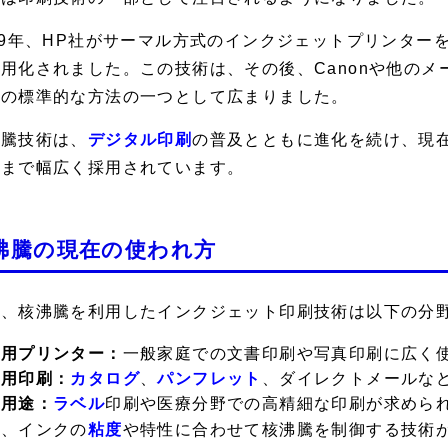
79年、HP社がサーマル方式のインクジェットプリンタ
用化されました。この技術は、その後、Canonや他の
刷の標準的な方法の一つとして広まりました。
沸騰技術は、
デジタル印刷
の普及とともに進化を続け、現
機まで幅広く採用されています。
沸騰の現在の使われ方
在、核沸騰を利用したインクジェット印刷技術は以下の分
庭用プリンター：
一般家庭での文書印刷や写真印刷に広く
業用印刷：
カタログ
、
パンフレット
、ダイレクトメールな
殊用途：
ラベル
印刷や医療分野での高精細な印刷が求めら
た、インクの
粘度
や特性に合わせて核沸騰を制御する技術