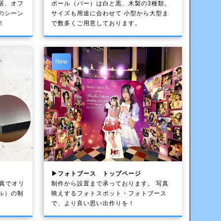
居、オフ
ポール（バー）は白と黒、木製の3種類。
のシーン
サイズも用途に合わせて 小型から大型ま
！
で数多くご用意しております。
New
▶フォトブース トップページ
写真でオリ
制作から設置まで承っております。 写真
ル）の制
映えするフォトスポット・フォトブース
で、より良い思い出作りを！