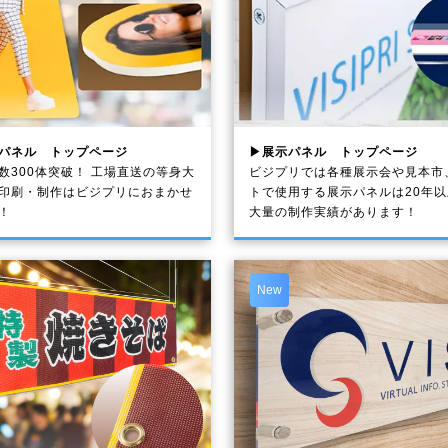
パネル トップページ
▶展示パネル トップページ
数300体突破！ 工場直送の等身大
ビジプリでは各種展示会や見本市
印刷・制作は
ビジプリ
におまかせ
トで使用する展示パネルは20年
！
大量の制作実績があります！
New