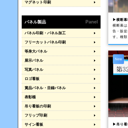
マグネット印刷
▶横断幕
パネル製品
Panel
横断幕は
告・販促
パネル印刷・パネル加工
す。種類
フリーカットパネル印刷
等身大パネル
New
展示パネル
写真パネル
ロゴ看板
賞品パネル・目録パネル
表彰楯
吊り看板の印刷
フリップ印刷
▶吊り看
サイン看板