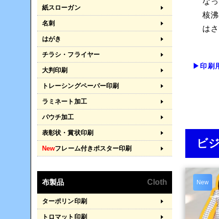
な
紙スローガン
核
名刺
は
はがき
チラシ・フライヤー
▶印刷
大判印刷
トレーシングペーパー印刷
ラミネート加工
パウチ加工
表彰状・賞状印刷
ビ
New
フレーム付きポスター印刷
布製品
Cloth
New
ターポリン印刷
トロマット印刷