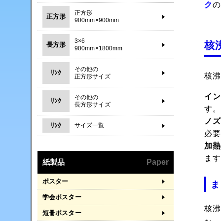
ク
正方形
正方形
900mm×900mm
3×6
核
長方形
900mm×1800mm
その他の
ﾘﾝｸ
核
正方形サイズ
イ
その他の
ﾘﾝｸ
長方形サイズ
す
ノ
ﾘﾝｸ
サイズ一覧
必
加
ま
紙製品
Paper
ポスター
ま
学会ポスター
核
短冊ポスター