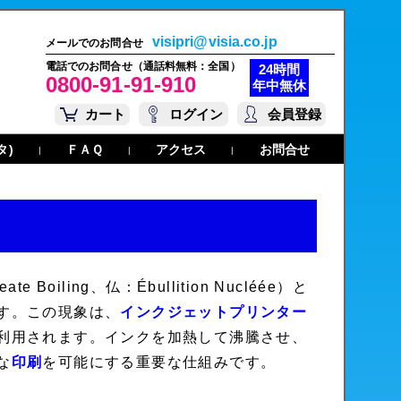
visipri@visia.co.jp
メールでのお問合せ
電話でのお問合せ（通話料無料：全国）
24時間
0800-91-91-910
年中無休
カート
ログイン
会員登録
タ)
ＦＡＱ
アクセス
お問合せ
|
|
|
oiling、仏：Ébullition Nucléée）と
す。この現象は、
インクジェットプリンター
利用されます。インクを加熱して沸騰させ、
な
印刷
を可能にする重要な仕組みです。