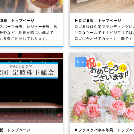
印刷 トップページ
▶ロゴ看板 トップページ
スポーツ分野、レジャー分野、広
ロゴ看板は企業ブランディングに
分野など、用途が幅広い商品で
可欠なツールです！ビジプリでは
も多数ご用意しております。
ロゴに合わせてカットも可能です
New
板 トップページ
▶フラスタパネル印刷 トップペ