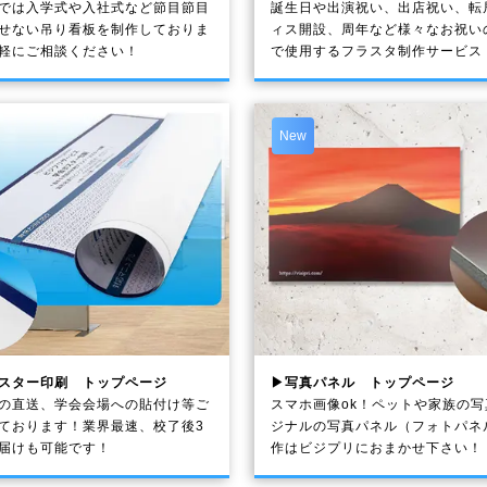
では入学式や入社式など節目節目
誕生日や出演祝い、出店祝い、転
せない吊り看板を制作しておりま
ィス開設、周年など様々なお祝い
軽にご相談ください！
で使用するフラスタ制作サービス
New
スター印刷 トップページ
▶写真パネル トップページ
の直送、学会会場への貼付け等ご
スマホ画像ok！ペットや家族の
ております！業界最速、校了後3
ジナルの写真パネル（フォトパネ
届けも可能です！
作はビジプリにおまかせ下さい！