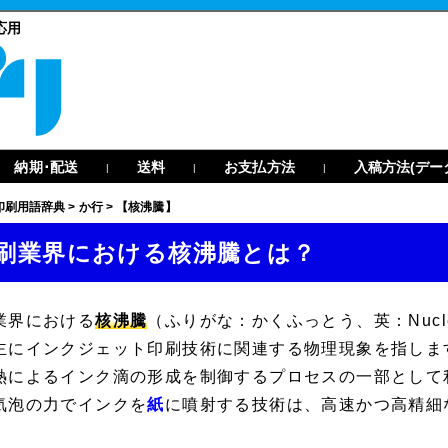
応用
納期･配送
送料
お支払方法
入稿方法(デー
|
|
|
印刷用語辞典
>
か行
>
【核沸騰】
刷業界における核沸騰とは？
業界における
核沸騰
（ふりがな：かくふっとう、英：Nucleate B
主にインクジェット印刷技術に関連する物理現象を指しま
熱によるインク滴の形成を制御するプロセスの一部として
気泡の力でインクを
紙
に噴射する技術は、高速かつ高精細