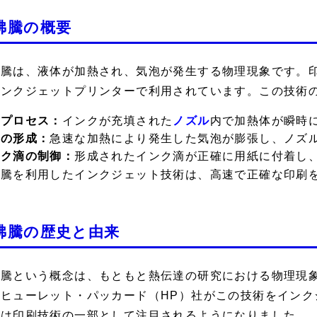
沸騰の概要
沸騰は、液体が加熱され、気泡が発生する物理現象です。
インクジェットプリンターで利用されています。この技術
熱プロセス：
インクが充填された
ノズル
内で加熱体が瞬時
泡の形成：
急速な加熱により発生した気泡が膨張し、ノズ
ンク滴の制御：
形成されたインク滴が正確に用紙に付着し
沸騰を利用したインクジェット技術は、高速で正確な印刷
沸騰の歴史と由来
沸騰という概念は、もともと熱伝達の研究における物理現象
、ヒューレット・パッカード（HP）社がこの技術をインク
騰は印刷技術の一部として注目されるようになりました。