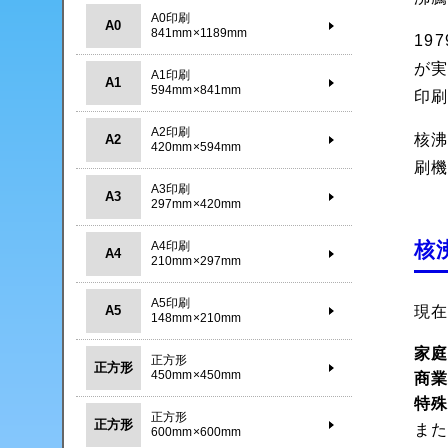
A0印刷
A0
841mm×1189mm
19
が実
A1印刷
A1
594mm×841mm
印
A2印刷
核
A2
420mm×594mm
刷
A3印刷
A3
297mm×420mm
核
A4印刷
A4
210mm×297mm
A5印刷
A5
現
148mm×210mm
家
正方形
正方形
450mm×450mm
商
特
正方形
正方形
ま
600mm×600mm