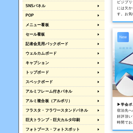
ビジプリ
SNSパネル
には欠か
す。お気
POP
メニュー看板
セール看板
New
記者会見用バックボード
ウェルカムボード
キャプション
トップボード
スペックボード
アルミフレーム付きパネル
アルミ複合板（アルポリ）
▶学会ポ
フラスタ・フラワースタンドパネル
宿泊先へ
好評頂い
巨大トランプ・巨大カルタ印刷
時間でお
フォトブース・フォトスポット