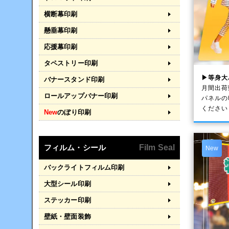
横断幕印刷
懸垂幕印刷
応援幕印刷
タペストリー印刷
▶等身大
バナースタンド印刷
月間出荷
ロールアップバナー印刷
パネルの
ください
New
のぼり印刷
フィルム・シール
Film Seal
New
バックライトフィルム印刷
大型シール印刷
ステッカー印刷
壁紙・壁面装飾