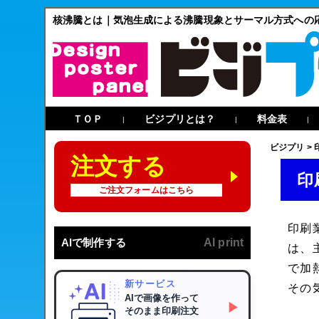
核沸騰とは｜気泡生成による沸騰現象とサーマル方式への
ＴＯＰ
ビジプリとは？
料金表
|
|
|
ビジプリ
>
注文する
印
ご注文フォームはこちら
印刷
AIで制作する
AI print
は、
で加
新サービス
その
AIで画像を作って
▶
そのまま印刷注文