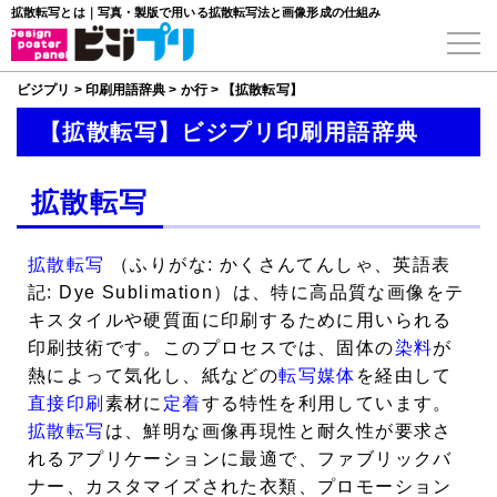
拡散転写とは｜写真・製版で用いる拡散転写法と画像形成の仕組み
ビジプリ
>
印刷用語辞典
>
か行
>
【拡散転写】
【拡散転写】ビジプリ印刷用語辞典
拡散転写
拡散転写
（ふりがな: かくさんてんしゃ、英語表
記: Dye Sublimation）は、特に高品質な画像をテ
キスタイルや硬質面に印刷するために用いられる
印刷技術です。このプロセスでは、固体の
染料
が
熱によって気化し、紙などの
転写
媒体
を経由して
直接印刷
素材に
定着
する特性を利用しています。
拡散転写
は、鮮明な画像再現性と耐久性が要求さ
れるアプリケーションに最適で、ファブリックバ
ナー、カスタマイズされた衣類、プロモーション