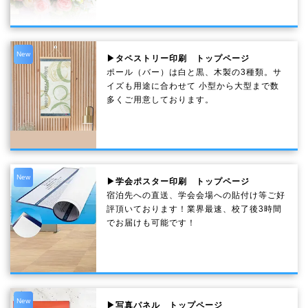
New
▶タペストリー印刷 トップページ
ポール（バー）は白と黒、木製の3種類。サ
イズも用途に合わせて 小型から大型まで数
多くご用意しております。
New
▶学会ポスター印刷 トップページ
宿泊先への直送、学会会場への貼付け等ご好
評頂いております！業界最速、校了後3時間
でお届けも可能です！
New
▶写真パネル トップページ