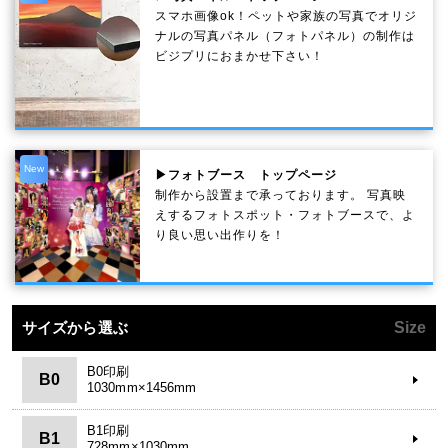
スマホ画像ok！ペットや家族の写真でオリジ
ナルの写真パネル（フォトパネル）の制作は
ビジプリにおまかせ下さい！
New
▶フォトブース トップページ
制作から設置まで承っております。 写真映
えするフォトスポット・フォトブースで、よ
り良い思い出作りを！
サイズから選ぶ
Size
B0印刷
B0
1030mm×1456mm
B1印刷
B1
728mm×1030mm