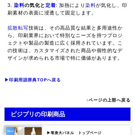
3.
染料
の気化と
定着
: 加熱により
染料
が気化し、印
刷素材の表面に浸透して固定します。
拡散転写
技術は、その高品質な結果と多用途性か
ら、印刷業界において特別なニーズを持つプロジ
ェクトや製品の製造に広く採用されています。こ
の技術は、カスタマイズされた商品や個性的なデ
ザインが求められる市場で特に価値があります。
▶印刷用語辞典TOPへ戻る
↑ページの上部へ戻る
ビジプリの印刷商品
New
▶等身大パネル トップページ