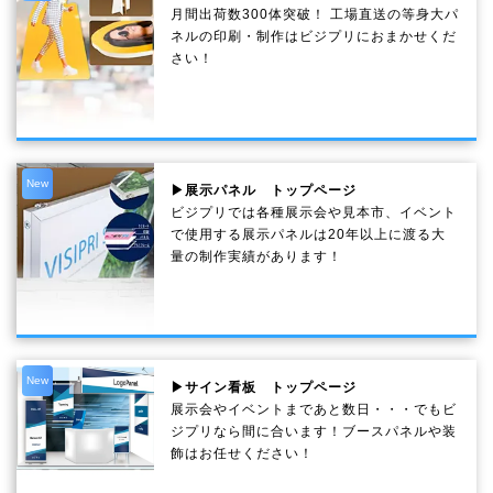
月間出荷数300体突破！ 工場直送の等身大パ
ネルの印刷・制作は
ビジプリ
におまかせくだ
さい！
New
▶展示パネル トップページ
ビジプリでは各種展示会や見本市、イベント
で使用する展示パネルは20年以上に渡る大
量の制作実績があります！
New
▶サイン看板 トップページ
展示会やイベントまであと数日・・・でもビ
ジプリなら間に合います！ブースパネルや装
飾はお任せください！