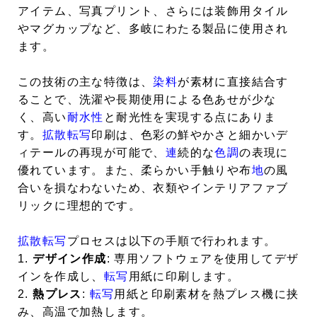
アイテム、写真プリント、さらには装飾用タイル
やマグカップなど、多岐にわたる製品に使用され
ます。
この技術の主な特徴は、
染料
が素材に直接結合す
ることで、洗濯や長期使用による色あせが少な
く、高い
耐水性
と耐光性を実現する点にありま
す。
拡散転写
印刷は、色彩の鮮やかさと細かいデ
ィテールの再現が可能で、
連
続的な
色調
の表現に
優れています。また、柔らかい手触りや布
地
の風
合いを損なわないため、衣類やインテリアファブ
リックに理想的です。
拡散転写
プロセスは以下の手順で行われます。
1.
デザイン作成
: 専用ソフトウェアを使用してデザ
インを作成し、
転写
用紙に印刷します。
2.
熱プレス
:
転写
用紙と印刷素材を熱プレス機に挟
み、高温で加熱します。