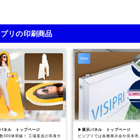
ジプリの印刷商品
New
パネル トップページ
▶展示パネル トップページ
数300体突破！ 工場直送の等身大
ビジプリでは各種展示会や見本市