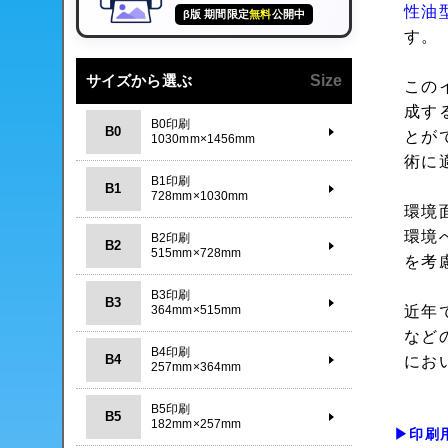
性油
β版 期間限定
無料
公開中
す。
サイズから選ぶ
Size
この
成す
B0印刷
B0
とが
1030mm×1456mm
術に
B1印刷
B1
728mm×1030mm
環境
環境
B2印刷
B2
515mm×728mm
を考
B3印刷
B3
364mm×515mm
近年
など
B4印刷
B4
にお
257mm×364mm
B5印刷
B5
182mm×257mm
▶印刷