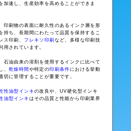
を加速し、生産効率を高めることができま
、印刷物の表面に耐久性のあるインク層を形
を持ち、長期間にわたって品質を保持するこ
レス印刷、
フレキソ印刷
など、多様な印刷技
利用されています。
、石油由来の溶剤を使用するインクに比べて
し、
乾燥時間
や特定の
印刷条件
における挙動
適切に管理することが重要です。
乾性油型インキ
の改良や、UV硬化型インキ
性油型インキ
はその品質と性能から印刷業界