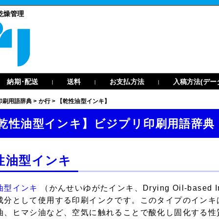
乾燥管理
納期･配送
送料
お支払方法
入稿方法(デー
|
|
|
印刷用語辞典
>
か行
>
【乾性油型インキ】
乾性油型インキ】ビジプリ印刷用語辞典
性油型インキ
油型インキ
（かんせいゆがたインキ、Drying Oil-based Ink i
成分として使用する印刷インクです。このタイプのインキ
油、ヒマシ油など、空気に触れることで酸化し固化する性