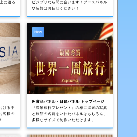
以上に渡る
ビジプリなら間に合います！ブースパネル
や装飾はお任せください！
New
▶賞品パネル・目録パネル トップページ
おける不
『温泉旅行プレゼント』の様に温泉の写真
お客様の
と旅館の名前をいれたパネルはもちろん、
！
多様なサイズで制作いただけます。