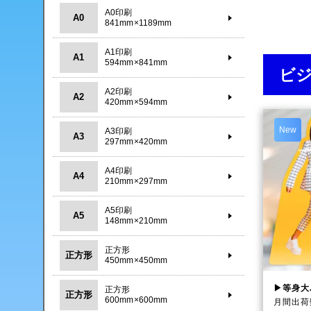
A0印刷
A0
841mm×1189mm
A1印刷
A1
594mm×841mm
ビ
A2印刷
A2
420mm×594mm
New
A3印刷
A3
297mm×420mm
A4印刷
A4
210mm×297mm
A5印刷
A5
148mm×210mm
正方形
正方形
450mm×450mm
▶等身大
正方形
正方形
600mm×600mm
月間出荷