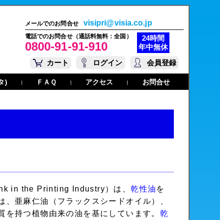
visipri@visia.co.jp
メールでのお問合せ
電話でのお問合せ（通話料無料：全国）
24時間
0800-91-91-910
年中無休
カート
ログイン
会員登録
タ)
ＦＡＱ
アクセス
お問合せ
|
|
|
n the Printing Industry）は、
乾性油
を
は、亜麻仁油（フラックスシードオイル）、
質を持つ植物由来の油を基にしています。
乾