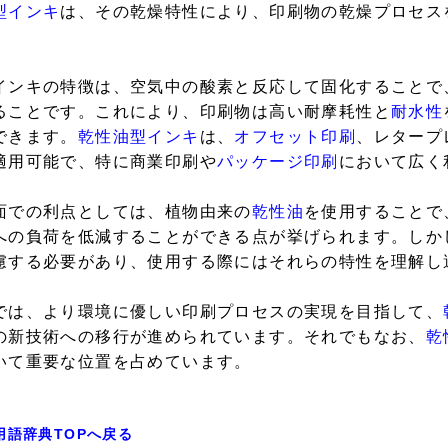
型インキ
は、その乾燥特性により、印刷物の乾燥プロセス
インキの特徴は、空気中の酸素と反応して固化することで
ることです。これにより、印刷物は高い耐摩耗性と
耐水性
できます。
乾性油型インキ
は、
オフセット印刷
、レタープ
適用可能で、特に商業印刷や
パッケージ印刷
において広く
面での利点としては、植物由来の
乾性油
を使用することで
への負荷を低減することができる点が挙げられます。しか
慮する必要があり、使用する際にはそれらの特性を理解し
では、より環境に優しい印刷プロセスの実現を目指して、
の新技術への移行が進められています。それでもなお、
乾
いて重要な位置を占めています。
用語辞典TOPへ戻る