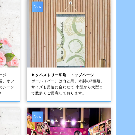
New
ージ
▶タペストリー印刷 トップページ
居、オフ
ポール（バー）は白と黒、木製の3種類。
のシーン
サイズも用途に合わせて 小型から大型ま
！
で数多くご用意しております。
New