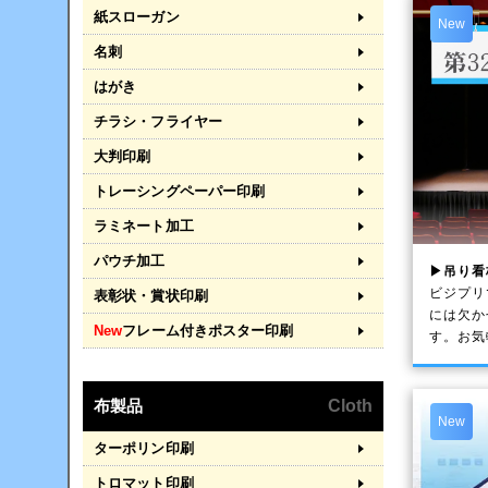
紙スローガン
New
名刺
はがき
チラシ・フライヤー
大判印刷
トレーシングペーパー印刷
ラミネート加工
パウチ加工
▶吊り看
ビジプリ
表彰状・賞状印刷
には欠か
New
フレーム付きポスター印刷
す。お気
布製品
Cloth
New
ターポリン印刷
トロマット印刷