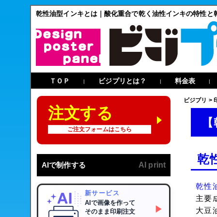
乾性油型インキとは｜酸化重合で乾く油性インキの特性と
ＴＯＰ
ビジプリとは？
料金表
|
|
|
ビジプリ
>
注文する
【
ご注文フォームはこちら
乾
AIで制作する
AI print
乾性
新サービス
主要
AIで画像を作って
▶
大豆
そのまま印刷注文