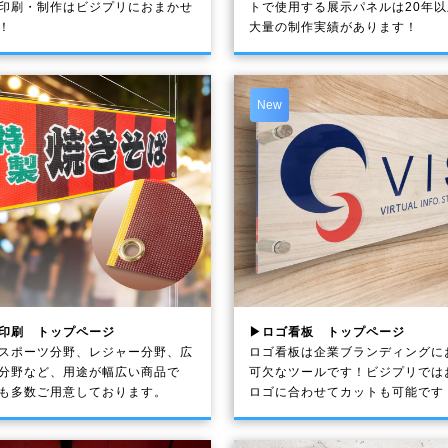
印刷・制作は
ビジプリ
におまかせ
トで使用する展示パネルは20年
！
大量の制作実績があります！
New
印刷 トップページ
▶ロゴ看板 トップページ
スポーツ分野、レジャー分野、広
ロゴ看板は企業ブランディングに
分野など、用途が幅広い商品で
可欠なツールです！ビジプリでは
も多数ご用意しております。
ロゴに合わせてカットも可能です