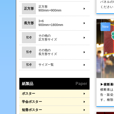
パネルの
正方形
ください
正方形
900mm×900mm
3×6
長方形
900mm×1800mm
New
その他の
ﾘﾝｸ
正方形サイズ
その他の
ﾘﾝｸ
長方形サイズ
ﾘﾝｸ
サイズ一覧
紙製品
Paper
▶横断幕
横断幕は
ポスター
告・販促
す。種類
学会ポスター
短冊ポスター