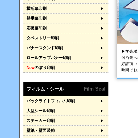
横断幕印刷
懸垂幕印刷
応援幕印刷
タペストリー印刷
バナースタンド印刷
▶学会ポ
宿泊先へ
ロールアップバナー印刷
好評頂い
New
のぼり印刷
時間でお
フィルム・シール
Film Seal
バックライトフィルム印刷
大型シール印刷
ステッカー印刷
壁紙・壁面装飾