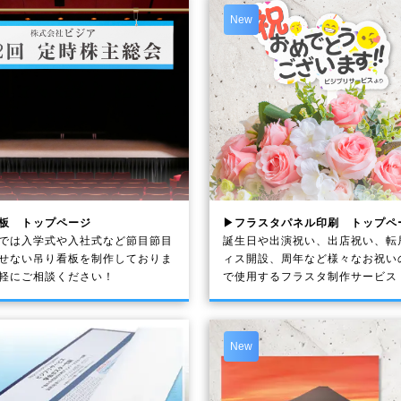
New
板 トップページ
▶フラスタパネル印刷 トップペ
では入学式や入社式など節目節目
誕生日や出演祝い、出店祝い、転
せない吊り看板を制作しておりま
ィス開設、周年など様々なお祝い
軽にご相談ください！
で使用するフラスタ制作サービス
New