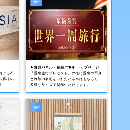
New
▶賞品パネル・目録パネル トップページ
おける不
『温泉旅行プレゼント』の様に温泉の写真
お客様の
と旅館の名前をいれたパネルはもちろん、
！
多様なサイズで制作いただけます。
New