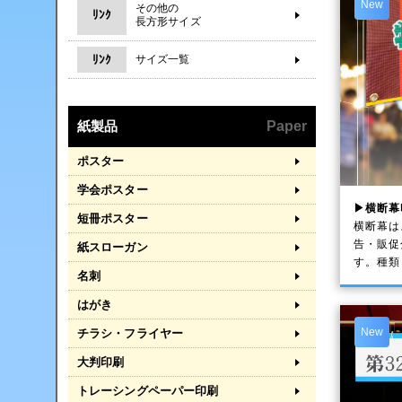
New
その他の
ﾘﾝｸ
長方形サイズ
ﾘﾝｸ
サイズ一覧
紙製品
Paper
ポスター
学会ポスター
▶横断幕
短冊ポスター
横断幕は
告・販促
紙スローガン
す。種類
名刺
はがき
New
チラシ・フライヤー
大判印刷
トレーシングペーパー印刷