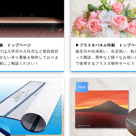
板 トップページ
▶フラスタパネル印刷 トップペ
では入学式や入社式など節目節目
誕生日や出演祝い、出店祝い、転
せない吊り看板を制作しておりま
ィス開設、周年など様々なお祝い
軽にご相談ください！
で使用するフラスタ制作サービス
New