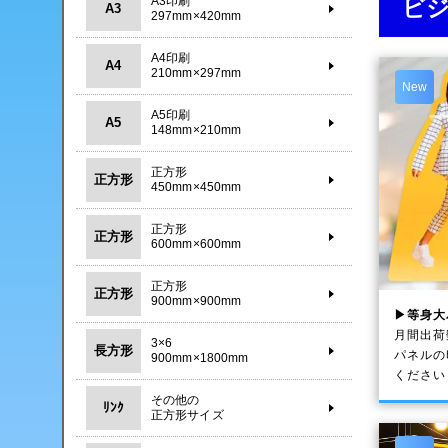
A3印刷
ビ
A3
297mm×420mm
A4印刷
A4
210mm×297mm
New
A5印刷
A5
148mm×210mm
正方形
正方形
450mm×450mm
正方形
正方形
600mm×600mm
正方形
正方形
900mm×900mm
▶等身大
月間出荷
3×6
長方形
パネルの
900mm×1800mm
ください
その他の
ﾘﾝｸ
正方形サイズ