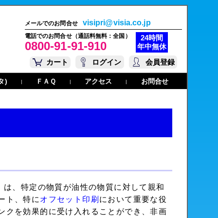
visipri@visia.co.jp
メールでのお問合せ
電話でのお問合せ（通話料無料：全国）
24時間
0800-91-91-910
年中無休
カート
ログイン
会員登録
タ)
ＦＡＱ
アクセス
お問合せ
|
|
|
 Industry）は、特定の物質が油性の物質に対して親和
ート、特に
オフセット印刷
において重要な役
ンクを効果的に受け入れることができ、非画