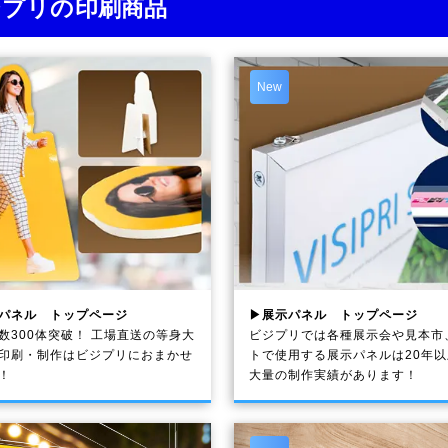
ジプリの印刷商品
New
パネル トップページ
▶展示パネル トップページ
数300体突破！ 工場直送の等身大
ビジプリでは各種展示会や見本市
印刷・制作は
ビジプリ
におまかせ
トで使用する展示パネルは20年
！
大量の制作実績があります！