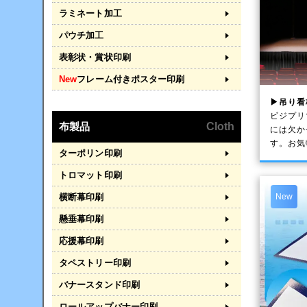
ラミネート加工
パウチ加工
表彰状・賞状印刷
New
フレーム付きポスター印刷
▶吊り看
ビジプリ
布製品
Cloth
には欠か
す。お気
ターポリン印刷
トロマット印刷
横断幕印刷
New
懸垂幕印刷
応援幕印刷
タペストリー印刷
バナースタンド印刷
ロールアップバナー印刷