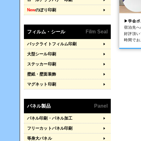
New
のぼり印刷
▶学会ポ
宿泊先へ
フィルム・シール
Film Seal
好評頂い
時間でお
バックライトフィルム印刷
大型シール印刷
ステッカー印刷
壁紙・壁面装飾
マグネット印刷
パネル製品
Panel
パネル印刷・パネル加工
フリーカットパネル印刷
等身大パネル