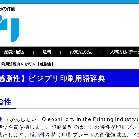
紙の評価
納期･配送
送料
お支払方法
入稿方法(デー
|
|
|
印刷用語辞典
>
か行
>
【感脂性】
感脂性】ビジプリ印刷用語辞典
脂性
性
（かんしせい、Oleophilicity in the Printing
持つ性質を指します。印刷業界では、この特性が印刷プレ
果たします。
感脂性
を持つ印刷プレートの画像領域は、イ