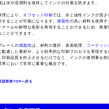
域は水や湿潤剤を保持してインクの付着を防ぎます。
原理により、
オフセット印刷
では、水と油性インクが混ざ
産することが可能になります。
感脂性
の高い材料を使用す
ィテールや鮮明な色彩を再現することができるため、商業
ることができます。
プレートの
感脂性
は、材料の選択、表面処理、
コーティン
に配慮した素材や、より効率的な印刷プロセスを実現する
、印刷品質を向上させるだけでなく、インクの使用量を削
業界において非常に重要な概念です。
用語辞典TOPへ戻る