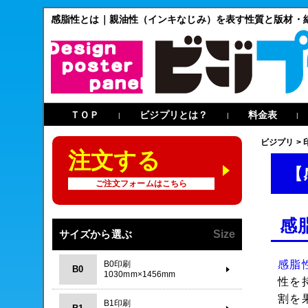
感脂性とは｜親油性（インキなじみ）を表す性質と版材・
ＴＯＰ
ビジプリとは？
料金表
|
|
|
ビジプリ
>
注文する
【
ご注文フォームはこちら
感
サイズから選ぶ
Size
感脂
B0印刷
B0
1030mm×1456mm
性を
割を
B1印刷