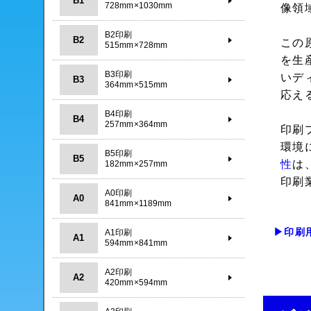
B1
728mm×1030mm
像領
B2印刷
B2
この
515mm×728mm
を生
B3印刷
いデ
B3
364mm×515mm
応え
B4印刷
B4
257mm×364mm
印刷
環境
B5印刷
B5
性
は
182mm×257mm
印刷
A0印刷
A0
841mm×1189mm
▶印刷
A1印刷
A1
594mm×841mm
A2印刷
A2
420mm×594mm