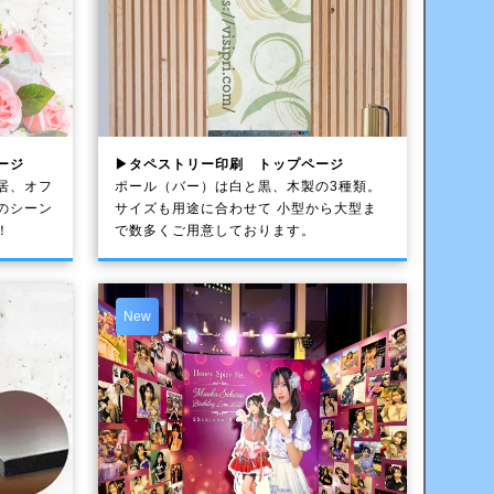
ージ
▶タペストリー印刷 トップページ
居、オフ
ポール（バー）は白と黒、木製の3種類。
のシーン
サイズも用途に合わせて 小型から大型ま
！
で数多くご用意しております。
New