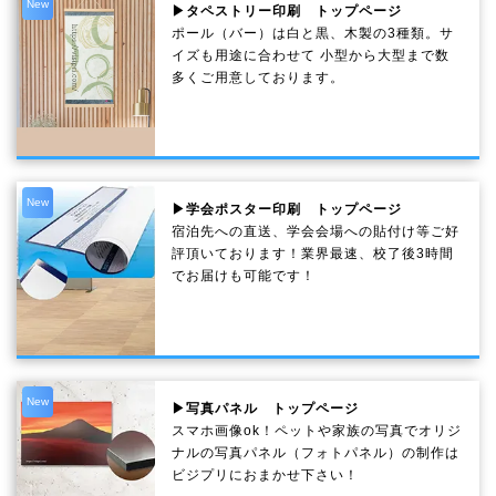
New
▶タペストリー印刷 トップページ
ポール（バー）は白と黒、木製の3種類。サ
イズも用途に合わせて 小型から大型まで数
多くご用意しております。
New
▶学会ポスター印刷 トップページ
宿泊先への直送、学会会場への貼付け等ご好
評頂いております！業界最速、校了後3時間
でお届けも可能です！
New
▶写真パネル トップページ
スマホ画像ok！ペットや家族の写真でオリジ
ナルの写真パネル（フォトパネル）の制作は
ビジプリにおまかせ下さい！