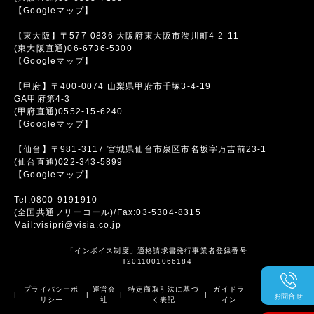
【Googleマップ】
【東大阪】〒577-0836 大阪府東大阪市渋川町4-2-11
(東大阪直通)06-6736-5300
【Googleマップ】
【甲府】〒400-0074 山梨県甲府市千塚3-4-19
GA甲府第4-3
(甲府直通)0552-15-6240
【Googleマップ】
【仙台】〒981-3117 宮城県仙台市泉区市名坂字万吉前23-1
(仙台直通)022-343-5899
【Googleマップ】
Tel:0800-9191910
(全国共通フリーコール)/Fax:03-5304-8315
Mail:visipri@visia.co.jp
「インボイス制度」適格請求書発行事業者登録番号
T2011001066184
プライバシーポ
運営会
特定商取引法に基づ
ガイドラ
|
|
|
|
お問合せ
リシー
社
く表記
イン