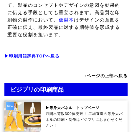
て、製品のコンセプトやデザインの意図を効果的
に伝える手段としても重宝されます。高品質な印
刷物の製作において、
仮製本
はデザインの意図を
正確に伝え、最終製品に対する期待値を形成する
重要な役割を担います。
▶印刷用語辞典TOPへ戻る
↑ページの上部へ戻る
ビジプリの印刷商品
New
▶等身大パネル トップページ
月間出荷数300体突破！ 工場直送の等身大パ
ネルの印刷・制作は
ビジプリ
におまかせくだ
さい！