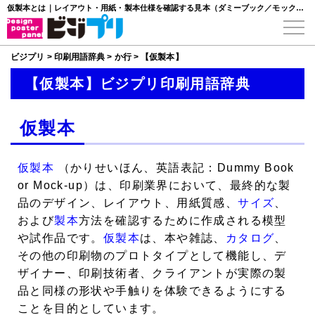
仮製本とは｜レイアウト・用紙・製本仕様を確認する見本（ダミーブック／モックアップ）
ビジプリ
>
印刷用語辞典
>
か行
>
【仮製本】
【仮製本】ビジプリ印刷用語辞典
仮製本
仮製本
（かりせいほん、英語表記：Dummy Book
or Mock-up）は、印刷業界において、最終的な製
品のデザイン、レイアウト、用紙質感、
サイズ
、
および
製本
方法を確認するために作成される模型
や試作品です。
仮製本
は、本や雑誌、
カタログ
、
その他の印刷物のプロトタイプとして機能し、デ
ザイナー、印刷技術者、クライアントが実際の製
品と同様の形状や手触りを体験できるようにする
ことを目的としています。