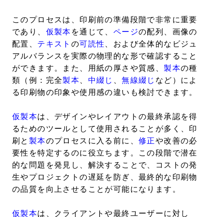
このプロセスは、印刷前の準備段階で非常に重要
であり、
仮製本
を通じて、
ページ
の配列、画像の
配置、
テキスト
の
可読性
、および全体的なビジュ
アルバランスを実際の物理的な形で確認すること
ができます。また、用紙の厚さや質感、
製本
の種
類（例：完全
製本
、
中綴じ
、
無線綴じ
など）によ
る印刷物の印象や使用感の違いも検討できます。
仮製本
は、デザインやレイアウトの最終承認を得
るためのツールとして使用されることが多く、印
刷と
製本
のプロセスに入る前に、
修正
や改善の必
要性を特定するのに役立ちます。この段階で潜在
的な問題を発見し、解決することで、コストの発
生やプロジェクトの遅延を防ぎ、最終的な印刷物
の品質を向上させることが可能になります。
仮製本
は、クライアントや最終ユーザーに対し