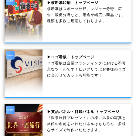
New
▶横断幕印刷 トップページ
横断幕はスポーツ分野、レジャー分野、広
告・販促分野など、用途が幅広い商品です。
種類も多数ご用意しております。
New
▶ロゴ看板 トップページ
ロゴ看板は企業ブランディングにおける不可
欠なツールです！ビジプリではお客様のロゴ
に合わせてカットも可能です！
New
▶賞品パネル・目録パネル トップページ
『温泉旅行プレゼント』の様に温泉の写真と
旅館の名前をいれたパネルはもちろん、多様
なサイズで制作いただけます。