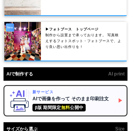
New
▶フォトブース トップページ
制作から設置まで承っております。 写真映
えするフォトスポット・フォトブースで、よ
り良い思い出作りを！
AIで制作する
AI print
新サービス
AIで画像を作って
そのまま印刷注文
▶
β版 期間限定
無料
公開中
サイズから選ぶ
Size