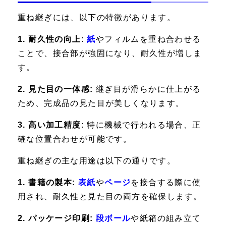
重ね継ぎには、以下の特徴があります。
1. 耐久性の向上:
紙
やフィルムを重ね合わせる
ことで、接合部が強固になり、耐久性が増しま
す。
2. 見た目の一体感:
継ぎ目が滑らかに仕上がる
ため、完成品の見た目が美しくなります。
3. 高い加工精度:
特に機械で行われる場合、正
確な位置合わせが可能です。
重ね継ぎの主な用途は以下の通りです。
1. 書籍の製本:
表紙
や
ページ
を接合する際に使
用され、耐久性と見た目の両方を確保します。
2. パッケージ印刷:
段ボール
や紙箱の組み立て