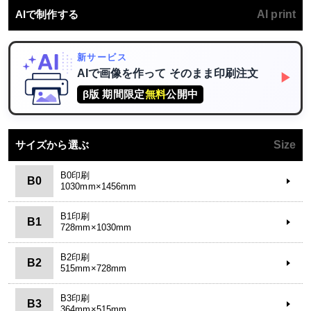
AIで制作する
AI print
新サービス
AIで画像を作って
そのまま印刷注文
▶
β版 期間限定
無料
公開中
サイズから選ぶ
Size
B0印刷
B0
1030mm×1456mm
B1印刷
B1
728mm×1030mm
B2印刷
B2
515mm×728mm
B3印刷
B3
364mm×515mm