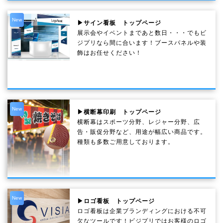
New
▶サイン看板 トップページ
展示会やイベントまであと数日・・・でもビ
ジプリなら間に合います！ブースパネルや装
飾はお任せください！
New
▶横断幕印刷 トップページ
横断幕はスポーツ分野、レジャー分野、広
告・販促分野など、用途が幅広い商品です。
種類も多数ご用意しております。
New
▶ロゴ看板 トップページ
ロゴ看板は企業ブランディングにおける不可
欠なツールです！ビジプリではお客様のロゴ