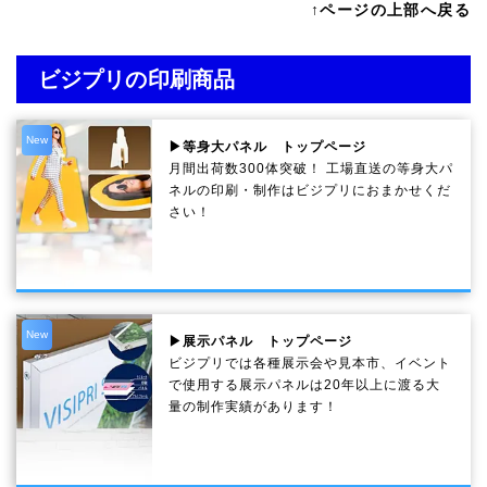
↑ページの上部へ戻る
ビジプリの印刷商品
New
▶等身大パネル トップページ
月間出荷数300体突破！ 工場直送の等身大パ
ネルの印刷・制作は
ビジプリ
におまかせくだ
さい！
New
▶展示パネル トップページ
ビジプリでは各種展示会や見本市、イベント
で使用する展示パネルは20年以上に渡る大
量の制作実績があります！