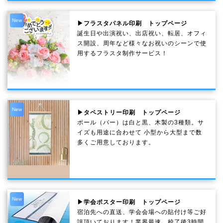
New
▶フラスタパネル印刷 トップページ
誕生日や出演祝い、出店祝い、転居、オフィ
ス開設、周年など様々なお祝いのシーンで使
用するフラスタ制作サービス！
New
▶タペストリー印刷 トップページ
ポール（バー）は白と黒、木製の3種類。サ
イズも用途に合わせて 小型から大型まで数
多くご用意しております。
New
▶学会ポスター印刷 トップページ
宿泊先への直送、学会会場への貼付け等ご好
評頂いております！業界最速、校了後3時間