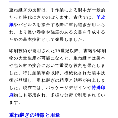
重ね継ぎの技術は、手作業による製本が一般的
だった時代にさかのぼります。古代では、
羊皮
紙
やパピルスを接合する際に重ね継ぎが用いら
れ、より長い巻物や強度のある文書を作成する
ための基本技術として発展しました。
印刷技術が発明された15世紀以降、書籍や印刷
物の大量生産が可能になると、重ね継ぎは製本
や包装材の接合において重要な役割を果たしま
した。特に産業革命以降、機械化された製本技
術が登場し、重ね継ぎの精度と効率が向上しま
した。現在では、パッケージデザインや
特殊印
刷
物にも応用され、多様な分野で利用されてい
ます。
重ね継ぎの特徴と用途