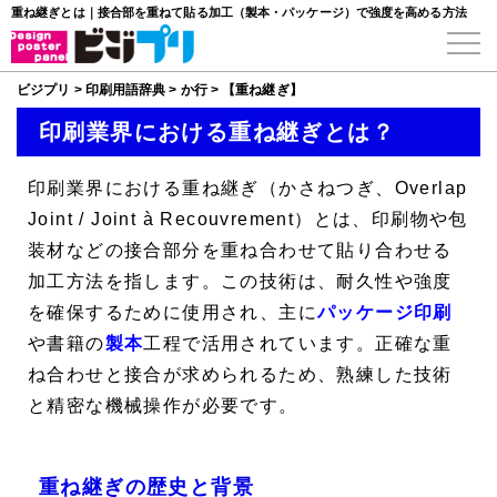
重ね継ぎとは｜接合部を重ねて貼る加工（製本・パッケージ）で強度を高める方法
ビジプリ
>
印刷用語辞典
>
か行
>
【重ね継ぎ】
印刷業界における重ね継ぎとは？
印刷業界における
重ね継ぎ
（かさねつぎ、
Overlap
Joint
/
Joint à Recouvrement
）とは、印刷物や包
装材などの接合部分を重ね合わせて貼り合わせる
加工方法を指します。この技術は、耐久性や強度
を確保するために使用され、主に
パッケージ印刷
や書籍の
製本
工程で活用されています。正確な重
ね合わせと接合が求められるため、熟練した技術
と精密な機械操作が必要です。
重ね継ぎの歴史と背景