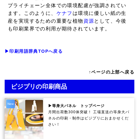
プライチェーン全体での環境配慮が強調されてい
ます。このように、
ケナフ
は環境に優しい紙の生
産を実現するための重要な植物
資源
として、今後
も印刷業界での利用が期待されています。
▶印刷用語辞典TOPへ戻る
↑ページの上部へ戻る
ビジプリの印刷商品
New
▶等身大パネル トップページ
月間出荷数300体突破！ 工場直送の等身大パ
ネルの印刷・制作は
ビジプリ
におまかせくだ
さい！