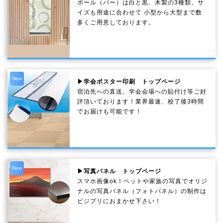
ポール（バー）は白と黒、木製の3種類。サ
イズも用途に合わせて 小型から大型まで数
多くご用意しております。
New
▶学会ポスター印刷 トップページ
宿泊先への直送、学会会場への貼付け等ご好
評頂いております！業界最速、校了後3時間
でお届けも可能です！
New
▶写真パネル トップページ
スマホ画像ok！ペットや家族の写真でオリジ
ナルの写真パネル（フォトパネル）の制作は
ビジプリにおまかせ下さい！