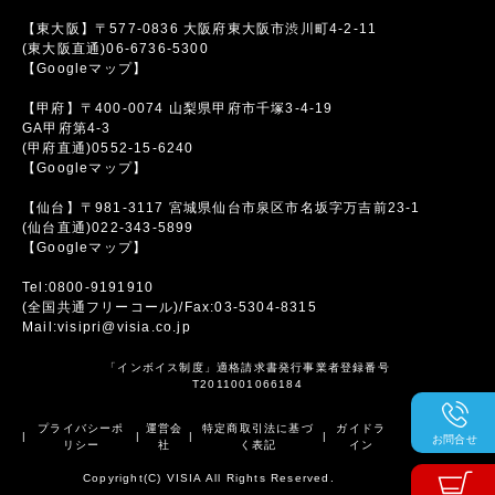
【東大阪】〒577-0836 大阪府東大阪市渋川町4-2-11
(東大阪直通)06-6736-5300
【Googleマップ】
【甲府】〒400-0074 山梨県甲府市千塚3-4-19
GA甲府第4-3
(甲府直通)0552-15-6240
【Googleマップ】
【仙台】〒981-3117 宮城県仙台市泉区市名坂字万吉前23-1
(仙台直通)022-343-5899
【Googleマップ】
Tel:0800-9191910
(全国共通フリーコール)/Fax:03-5304-8315
Mail:visipri@visia.co.jp
「インボイス制度」適格請求書発行事業者登録番号
T2011001066184
プライバシーポ
運営会
特定商取引法に基づ
ガイドラ
|
|
|
|
お問合せ
リシー
社
く表記
イン
Copyright(C) VISIA All Rights Reserved.