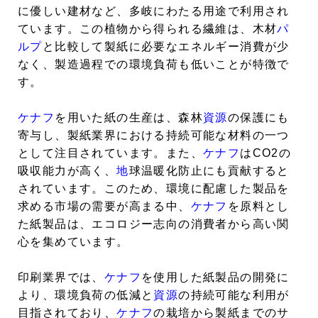
に優しい建材など、多岐にわたる用途で利用され
ています。この植物から得られる繊維は、木材
パ
ルプ
と比較して製紙に必要なエネルギー消費が少
なく、製造過程での環境負荷も低いことが特徴で
す。
ケナフ
を用いた紙の生産は、森林
資源
の保護にも
寄与し、製紙業界における持続可能な材料の一つ
として注目されています。また、
ケナフ
はCO2の
吸収能力が高く、
地
球温暖化防止にも貢献すると
されています。このため、環境に配慮した製品を
求める市場の需要が高まる中、
ケナフ
を原料とし
た紙製品は、エコロジー志向の消費者から高い関
心を集めています。
印刷業界では、
ケナフ
を使用した紙製品の開発に
より、環境負荷の低減と
資源
の持続可能な利用が
目指されており、
ケナフ
の栽培から製紙までのサ