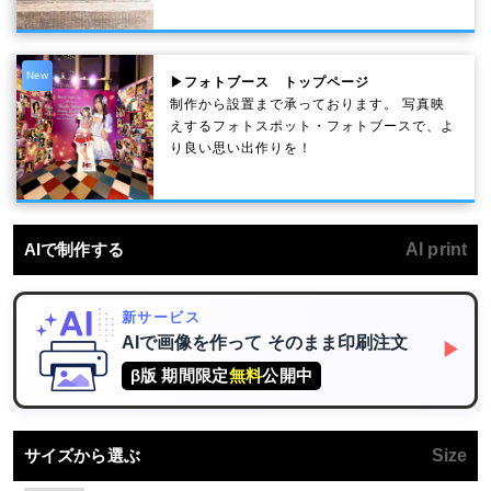
New
▶フォトブース トップページ
制作から設置まで承っております。 写真映
えするフォトスポット・フォトブースで、よ
り良い思い出作りを！
AIで制作する
AI print
新サービス
AIで画像を作って
そのまま印刷注文
▶
β版 期間限定
無料
公開中
サイズから選ぶ
Size