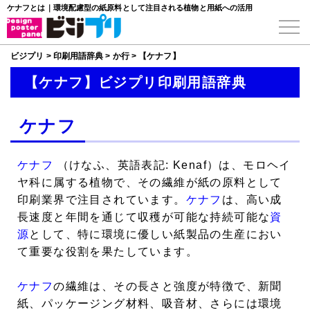
ケナフとは｜環境配慮型の紙原料として注目される植物と用紙への活用
ビジプリ
>
印刷用語辞典
>
か行
>
【ケナフ】
【ケナフ】ビジプリ印刷用語辞典
ケナフ
ケナフ
（けなふ、英語表記: Kenaf）は、モロヘイ
ヤ科に属する植物で、その繊維が紙の原料として
印刷業界で注目されています。
ケナフ
は、高い成
長速度と年間を通じて収穫が可能な持続可能な
資
源
として、特に環境に優しい紙製品の生産におい
て重要な役割を果たしています。
ケナフ
の繊維は、その長さと強度が特徴で、新聞
紙、パッケージング材料、吸音材、さらには環境