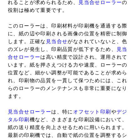
れることが求められるため、
見当合せローラー
の
役割は極めて重要です。
このローラーは、印刷材料が印刷機を通過する際
に、紙の辺や印刷される画像の位置を精密に制御
します。正確な
見当合せ
がなされていないと、色
のズレが発生し、印刷品質が低下するため、
見当
合せローラー
は高い精度で設計され、運用されて
います。紙を押さえつける力や速度、ローラーの
位置など、細かい調整が可能であることが求めら
れ、印刷物の品質を一貫して保つためには、これ
らのローラーのメンテナンスも非常に重要になり
ます。
見当合せローラー
は、特に
オフセット印刷
や
デジ
タル印刷
機など、さまざまな印刷設備において、
紙の送り精度を向上させるために用いられます。
最新の印刷機では、自動で紙の位置を調整するシ