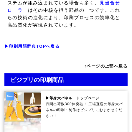
ステムが組み込まれている場合も多く、
見当合せ
ローラー
はその中核を担う部品の一つです。これ
らの技術の進化により、印刷プロセスの効率化と
高品質化が実現されています。
▶印刷用語辞典TOPへ戻る
↑ページの上部へ戻る
ビジプリの印刷商品
New
▶等身大パネル トップページ
月間出荷数300体突破！ 工場直送の等身大パ
ネルの印刷・制作は
ビジプリ
におまかせくだ
さい！