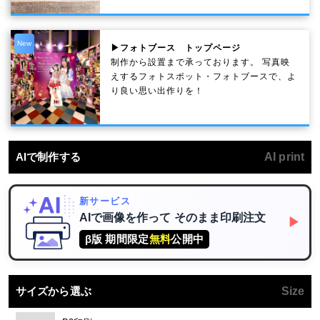
New
▶フォトブース トップページ
制作から設置まで承っております。 写真映
えするフォトスポット・フォトブースで、よ
り良い思い出作りを！
AIで制作する
AI print
新サービス
AIで画像を作って
そのまま印刷注文
▶
β版 期間限定
無料
公開中
サイズから選ぶ
Size