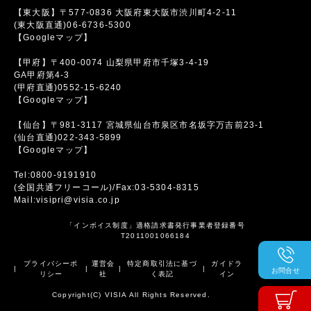
【東大阪】〒577-0836 大阪府東大阪市渋川町4-2-11
(東大阪直通)06-6736-5300
【Googleマップ】
【甲府】〒400-0074 山梨県甲府市千塚3-4-19
GA甲府第4-3
(甲府直通)0552-15-6240
【Googleマップ】
【仙台】〒981-3117 宮城県仙台市泉区市名坂字万吉前23-1
(仙台直通)022-343-5899
【Googleマップ】
Tel:0800-9191910
(全国共通フリーコール)/Fax:03-5304-8315
Mail:visipri@visia.co.jp
「インボイス制度」適格請求書発行事業者登録番号
T2011001066184
プライバシーポ
運営会
特定商取引法に基づ
ガイドラ
|
|
|
|
お問合せ
リシー
社
く表記
イン
Copyright(C) VISIA All Rights Reserved.