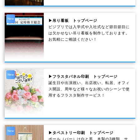
New
▶吊り看板 トップページ
ビジプリでは入学式や入社式など節目節目に
は欠かせない吊り看板を制作しております。
お気軽にご相談ください！
New
▶フラスタパネル印刷 トップページ
誕生日や出演祝い、出店祝い、転居、オフィ
ス開設、周年など様々なお祝いのシーンで使
用するフラスタ制作サービス！
New
▶タペストリー印刷 トップページ
ポール（バー）は白と黒、木製の3種類。サ