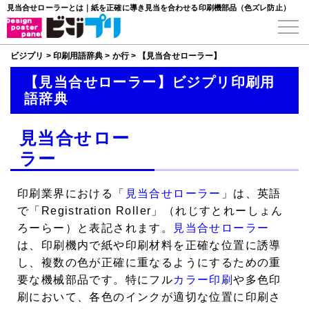
見当合せローラーとは｜紙を正確に導き見当を合わせる印刷機部品（色ズレ防止）
ビジプリ
>
印刷用語辞典
>
か行
>
【見当合せローラー】
【見当合せローラー】ビジプリ印刷用
語辞典
見当合せロー
ラー
印刷業界における「
見当合せローラー
」は、英語
で「Registration Roller」（れじすとれーしょん
ろーらー）と表記されます。
見当合せローラー
は、印刷機内で紙や印刷材料を正確な位置に誘導
し、複数の色が正確に重なるようにするための重
要な機械部品です。特にフル
カラー印刷
や多色印
刷において、各色のインクが適切な位置に印刷さ