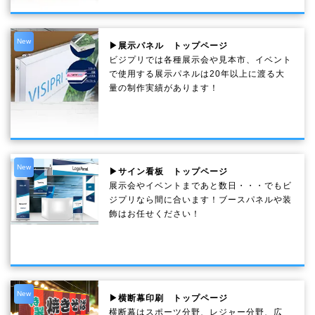
New
▶展示パネル トップページ
ビジプリでは各種展示会や見本市、イベント
で使用する展示パネルは20年以上に渡る大
量の制作実績があります！
New
▶サイン看板 トップページ
展示会やイベントまであと数日・・・でもビ
ジプリなら間に合います！ブースパネルや装
飾はお任せください！
New
▶横断幕印刷 トップページ
横断幕はスポーツ分野、レジャー分野、広