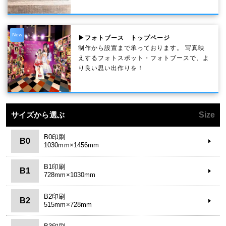
New
▶フォトブース トップページ
制作から設置まで承っております。 写真映
えするフォトスポット・フォトブースで、よ
り良い思い出作りを！
サイズから選ぶ
Size
B0印刷
B0
1030mm×1456mm
B1印刷
B1
728mm×1030mm
B2印刷
B2
515mm×728mm