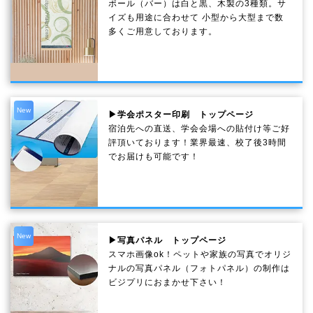
ポール（バー）は白と黒、木製の3種類。サ
イズも用途に合わせて 小型から大型まで数
多くご用意しております。
New
▶学会ポスター印刷 トップページ
宿泊先への直送、学会会場への貼付け等ご好
評頂いております！業界最速、校了後3時間
でお届けも可能です！
New
▶写真パネル トップページ
スマホ画像ok！ペットや家族の写真でオリジ
ナルの写真パネル（フォトパネル）の制作は
ビジプリにおまかせ下さい！