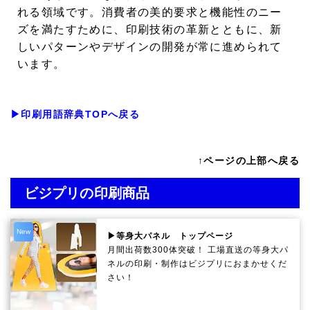
れる領域です。消費者の美的要求と機能性のニー
ズを満たすために、印刷技術の革新とともに、新
しいパターンやデザインの開発が常に進められて
います。
▶印刷用語辞典TOPへ戻る
↑ページの上部へ戻る
ビジプリの印刷商品
New
▶等身大パネル トップページ
月間出荷数300体突破！ 工場直送の等身大パ
ネルの印刷・制作は
ビジプリ
におまかせくだ
さい！