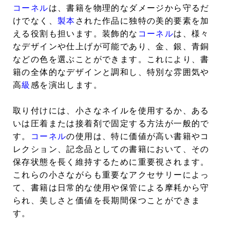
コーネル
は、書籍を物理的なダメージから守るだ
けでなく、
製本
された作品に独特の美的要素を加
える役割も担います。装飾的な
コーネル
は、様々
なデザインや仕上げが可能であり、金、銀、青銅
などの色を選ぶことができます。これにより、書
籍の全体的なデザインと調和し、特別な雰囲気や
高
級
感を演出します。
取り付けには、小さなネイルを使用するか、ある
いは圧着または接着剤で固定する方法が一般的で
す。
コーネル
の使用は、特に価値が高い書籍やコ
レクション、記念品としての書籍において、その
保存状態を長く維持するために重要視されます。
これらの小さながらも重要なアクセサリーによっ
て、書籍は日常的な使用や保管による摩耗から守
られ、美しさと価値を長期間保つことができま
す。