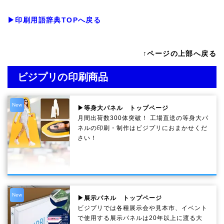
▶印刷用語辞典TOPへ戻る
↑ページの上部へ戻る
ビジプリの印刷商品
New
▶等身大パネル トップページ
月間出荷数300体突破！ 工場直送の等身大パ
ネルの印刷・制作は
ビジプリ
におまかせくだ
さい！
New
▶展示パネル トップページ
ビジプリでは各種展示会や見本市、イベント
で使用する展示パネルは20年以上に渡る大