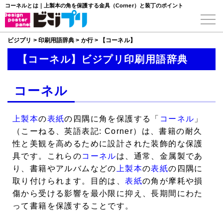
コーネルとは｜上製本の角を保護する金具（Corner）と装丁のポイント
ビジプリ
>
印刷用語辞典
>
か行
>
【コーネル】
【コーネル】ビジプリ印刷用語辞典
コーネル
上製本
の
表紙
の四隅に角を保護する「
コーネル
」
（こーねる、英語表記: Corner）は、書籍の耐久
性と美観を高めるために設計された装飾的な保護
具です。これらの
コーネル
は、通常、金属製であ
り、書籍やアルバムなどの
上製本
の
表紙
の四隅に
取り付けられます。目的は、
表紙
の角が摩耗や損
傷から受ける影響を最小限に抑え、長期間にわた
って書籍を保護することです。