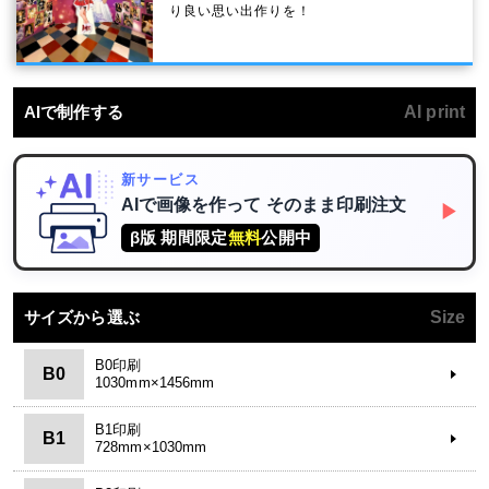
り良い思い出作りを！
AIで制作する
AI print
新サービス
AIで画像を作って
そのまま印刷注文
▶
β版 期間限定
無料
公開中
サイズから選ぶ
Size
B0印刷
B0
1030mm×1456mm
B1印刷
B1
728mm×1030mm