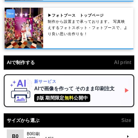
New
▶フォトブース トップページ
制作から設置まで承っております。 写真映
えするフォトスポット・フォトブースで、よ
り良い思い出作りを！
AIで制作する
AI print
新サービス
AIで画像を作って
そのまま印刷注文
▶
β版 期間限定
無料
公開中
サイズから選ぶ
Size
B0印刷
B0