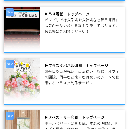
New
▶吊り看板 トップページ
ビジプリでは入学式や入社式など節目節目に
は欠かせない吊り看板を制作しております。
お気軽にご相談ください！
New
▶フラスタパネル印刷 トップページ
誕生日や出演祝い、出店祝い、転居、オフィ
ス開設、周年など様々なお祝いのシーンで使
用するフラスタ制作サービス！
New
▶タペストリー印刷 トップページ
ポール（バー）は白と黒、木製の3種類。サ
イズも用途に合わせて 小型から大型まで数