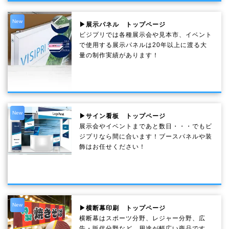
New
▶展示パネル トップページ
ビジプリでは各種展示会や見本市、イベント
で使用する展示パネルは20年以上に渡る大
量の制作実績があります！
New
▶サイン看板 トップページ
展示会やイベントまであと数日・・・でもビ
ジプリなら間に合います！ブースパネルや装
飾はお任せください！
New
▶横断幕印刷 トップページ
横断幕はスポーツ分野、レジャー分野、広
告・販促分野など、用途が幅広い商品です。