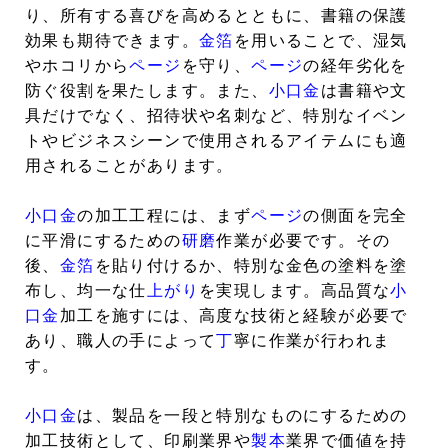
り、所有する喜びを高めるとともに、書籍の保護
効果も期待できます。
金箔
を用いることで、湿気
やホコリから
ページ
を守り、
ページ
の経年劣化を
防ぐ役割を果たします。また、
小口金
は書籍や文
具だけでなく、招待状や名刺など、特別なイベン
トやビジネスシーンで使用されるアイテムにも適
用されることがあります。
小口金
の加工工程には、まず
ページ
の側面を完全
に平滑にするための
研磨
作業が必要です。その
後、
金箔
を貼り付けるか、特別な金色の塗料を塗
布し、均一な仕
上がり
を実現します。高品質な
小
口金
加工を施すには、高度な技術と経験が必要で
あり、職人の手によって
丁
寧に作業が行われま
す。
小口金
は、製品を一段と特別なものにするための
加工技術として、印刷業界や
製本
業界で価値を持