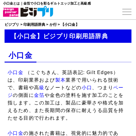
小口金とは｜金箔で小口を彩るギルトエッジ加工と高級感
ビジプリ
>
印刷用語辞典
>
か行
>
【小口金】
【小口金】ビジプリ印刷用語辞典
小口金
小口金
（こぐちきん、英語表記: Gilt Edges）
は、印刷業界および
製本
業界で用いられる技術
で、書籍や高
級
なノートなどの
小口
、つまり
ペー
ジ
の側面に
金箔
や金色の塗料を施す加工のことを
指します。この加工は、製品に豪華さや格式を加
えるため、また長期間の保存に耐えうる品質を持
たせる目的で行われます。
小口金
の施された書籍は、視覚的に魅力的であ