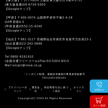
【東大阪】〒577-0836 大阪府東大阪市渋川町4-2-11
(東大阪直通)06-6736-5300
【Googleマップ】
【甲府】〒400-0074 山梨県甲府市千塚3-4-19
GA甲府第4-3
(甲府直通)0552-15-6240
【Googleマップ】
【仙台】〒981-3117 宮城県仙台市泉区市名坂字万吉前23-1
(仙台直通)022-343-5899
【Googleマップ】
Tel:0800-9191910
(全国共通フリーコール)/Fax:03-5304-8315
Mail:visipri@visia.co.jp
「インボイス制度」適格請求書発行事業者登録番号
T2011001066184
プライバシーポ
運営会
特定商取引法に基づ
ガイドラ
|
|
|
|
お問合せ
リシー
社
く表記
イン
Copyright(C) VISIA All Rights Reserved.
カート確認