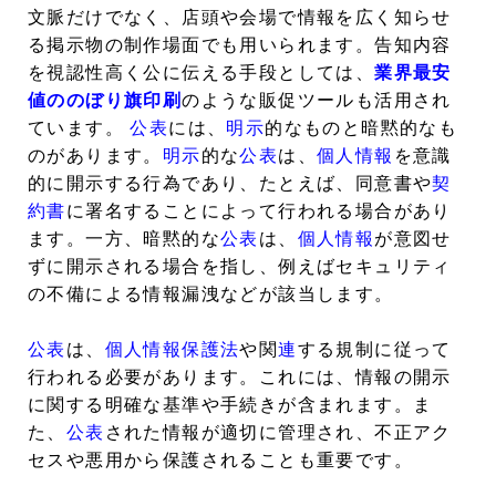
文脈だけでなく、店頭や会場で情報を広く知らせ
る掲示物の制作場面でも用いられます。告知内容
を視認性高く公に伝える手段としては、
業界最安
値ののぼり旗印刷
のような販促ツールも活用され
ています。
公表
には、
明示
的なものと暗黙的なも
のがあります。
明示
的な
公表
は、
個人情報
を意識
的に開示する行為であり、たとえば、同意書や
契
約書
に署名することによって行われる場合があり
ます。一方、暗黙的な
公表
は、
個人情報
が意図せ
ずに開示される場合を指し、例えばセキュリティ
の不備による情報漏洩などが該当します。
公表
は、
個人情報保護法
や関
連
する規制に従って
行われる必要があります。これには、情報の開示
に関する明確な基準や手続きが含まれます。ま
た、
公表
された情報が適切に管理され、不正アク
セスや悪用から保護されることも重要です。