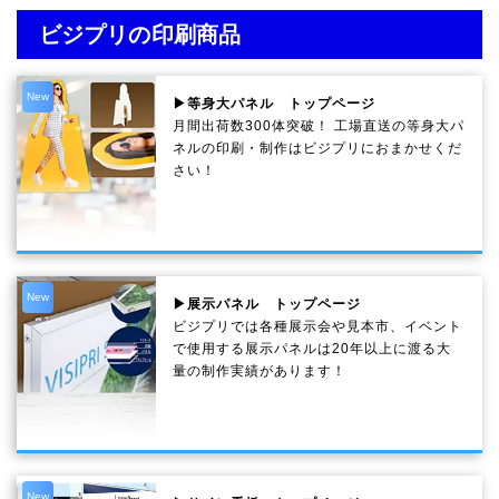
ビジプリの印刷商品
New
▶等身大パネル トップページ
月間出荷数300体突破！ 工場直送の等身大パ
ネルの印刷・制作は
ビジプリ
におまかせくだ
さい！
New
▶展示パネル トップページ
ビジプリでは各種展示会や見本市、イベント
で使用する展示パネルは20年以上に渡る大
量の制作実績があります！
New