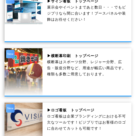
▶サイン看板 トップページ
展示会やイベントまであと数日・・・でもビ
ジプリなら間に合います！ブースパネルや装
飾はお任せください！
New
▶横断幕印刷 トップページ
横断幕はスポーツ分野、レジャー分野、広
告・販促分野など、用途が幅広い商品です。
種類も多数ご用意しております。
New
▶ロゴ看板 トップページ
ロゴ看板は企業ブランディングにおける不可
欠なツールです！ビジプリではお客様のロゴ
に合わせてカットも可能です！