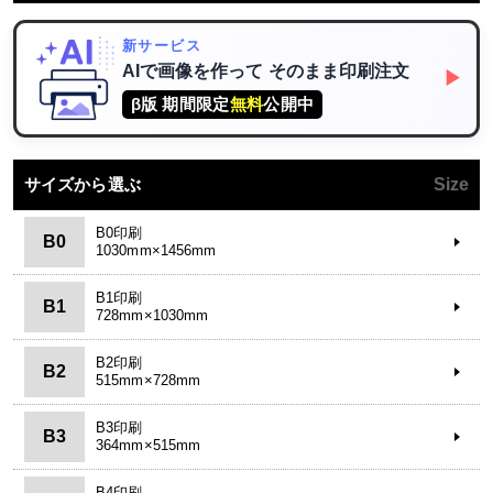
新サービス
AIで画像を作って
そのまま印刷注文
▶
β版 期間限定
無料
公開中
サイズから選ぶ
Size
B0印刷
B0
1030mm×1456mm
B1印刷
B1
728mm×1030mm
B2印刷
B2
515mm×728mm
B3印刷
B3
364mm×515mm
B4印刷