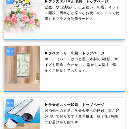
▶フラスタパネル印刷 トップページ
誕生日や出演祝い、出店祝い、転居、オフィ
ス開設、周年など様々なお祝いのシーンで使
用するフラスタ制作サービス！
New
▶タペストリー印刷 トップページ
ポール（バー）は白と黒、木製の3種類。サ
イズも用途に合わせて 小型から大型まで数
多くご用意しております。
New
▶学会ポスター印刷 トップページ
宿泊先への直送、学会会場への貼付け等ご好
評頂いております！業界最速、校了後3時間
でお届けも可能です！