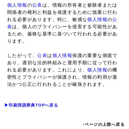
個人情報
の
公表
は、情報の所有者と被験者または
関係者の権利と利益を保護するために慎重に行わ
れる必要があります。特に、敏感な
個人情報
の
公
表
は、個人のプライバシーを侵害する可能性があ
るため、厳格な基準に基づいて行われる必要があ
ります。
したがって、
公表
は
個人情報
保護の重要な側面で
あり、適切な法的枠組みと運用手順に従って行わ
れる必要があります。これにより、
個人情報
の機
密性とプライバシーが保護され、情報の利用が適
法かつ公正に行われることが確保されます。
▶印刷用語辞典TOPへ戻る
↑ページの上部へ戻る