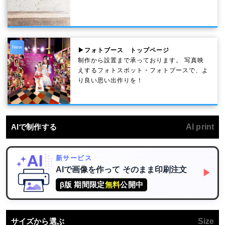
New
▶フォトブース トップページ
制作から設置まで承っております。 写真映
えするフォトスポット・フォトブースで、よ
り良い思い出作りを！
AIで制作する
AI print
新サービス
AIで画像を作って
そのまま印刷注文
▶
β版 期間限定
無料
公開中
サイズから選ぶ
Size