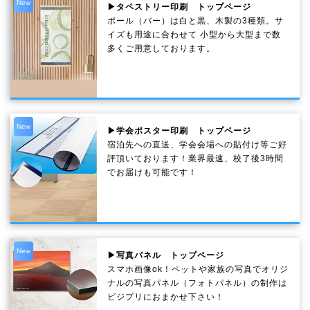
New
▶タペストリー印刷 トップページ
ポール（バー）は白と黒、木製の3種類。サ
イズも用途に合わせて 小型から大型まで数
多くご用意しております。
New
▶学会ポスター印刷 トップページ
宿泊先への直送、学会会場への貼付け等ご好
評頂いております！業界最速、校了後3時間
でお届けも可能です！
New
▶写真パネル トップページ
スマホ画像ok！ペットや家族の写真でオリジ
ナルの写真パネル（フォトパネル）の制作は
ビジプリにおまかせ下さい！