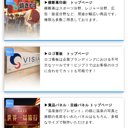
New
▶横断幕印刷 トップページ
横断幕はスポーツ分野、レジャー分野、広
告・販促分野など、用途が幅広い商品です。
種類も多数ご用意しております。
New
▶ロゴ看板 トップページ
ロゴ看板は企業ブランディングにおける不可
欠なツールです！ビジプリではお客様のロゴ
に合わせてカットも可能です！
New
▶賞品パネル・目録パネル トップページ
『温泉旅行プレゼント』の様に温泉の写真と
旅館の名前をいれたパネルはもちろん、多様
なサイズで制作いただけます。