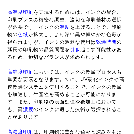
高濃度印刷
を実現するためには、インクの配合、
印刷プレスの精密な調整、適切な印刷基材の選択
が必要です。インクの
濃度
を上げることで、印刷
物の
色域
が拡大し、より深い黒や鮮やかな色彩が
得られますが、インクの過剰な使用は
乾燥時間
の
延長や印刷物の品質問題を
引き
起こす可能性があ
るため、適切なバランスが求められます。
高濃度印刷
においては、インクの乾燥プロセスも
重要な要素となります。特に、UV硬化インクや高
速乾燥システムを使用することで、インクの乾燥
を加速し、生産性を高めることが可能になりま
す。また、印刷物の表面処理や後加工において
も、高
濃度
のインクに適した技術が選択されるこ
とがあります。
高濃度印刷
は、印刷物に豊かな色彩と深みをもた