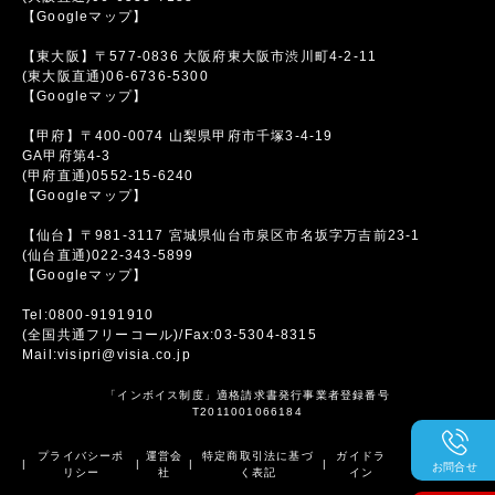
【Googleマップ】
【東大阪】〒577-0836 大阪府東大阪市渋川町4-2-11
(東大阪直通)06-6736-5300
【Googleマップ】
【甲府】〒400-0074 山梨県甲府市千塚3-4-19
GA甲府第4-3
(甲府直通)0552-15-6240
【Googleマップ】
【仙台】〒981-3117 宮城県仙台市泉区市名坂字万吉前23-1
(仙台直通)022-343-5899
【Googleマップ】
Tel:0800-9191910
(全国共通フリーコール)/Fax:03-5304-8315
Mail:visipri@visia.co.jp
「インボイス制度」適格請求書発行事業者登録番号
T2011001066184
プライバシーポ
運営会
特定商取引法に基づ
ガイドラ
|
|
|
|
お問合せ
リシー
社
く表記
イン