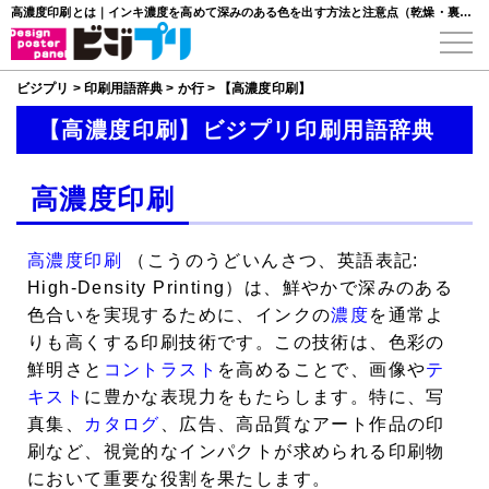
高濃度印刷とは｜インキ濃度を高めて深みのある色を出す方法と注意点（乾燥・裏移り）
ビジプリ
>
印刷用語辞典
>
か行
>
【高濃度印刷】
【高濃度印刷】ビジプリ印刷用語辞典
高濃度印刷
高濃度印刷
（こうのうどいんさつ、英語表記:
High-Density Printing）は、鮮やかで深みのある
色合いを実現するために、インクの
濃度
を通常よ
りも高くする印刷技術です。この技術は、色彩の
鮮明さと
コントラスト
を高めることで、画像や
テ
キスト
に豊かな表現力をもたらします。特に、写
真集、
カタログ
、広告、高品質なアート作品の印
刷など、視覚的なインパクトが求められる印刷物
において重要な役割を果たします。