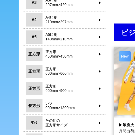
A3印刷
A3
297mm×420mm
A4印刷
A4
210mm×297mm
ビ
A5印刷
A5
148mm×210mm
正方形
正方形
450mm×450mm
New
正方形
正方形
600mm×600mm
正方形
正方形
900mm×900mm
3×6
長方形
900mm×1800mm
その他の
ﾘﾝｸ
▶等身大
正方形サイズ
月間出荷