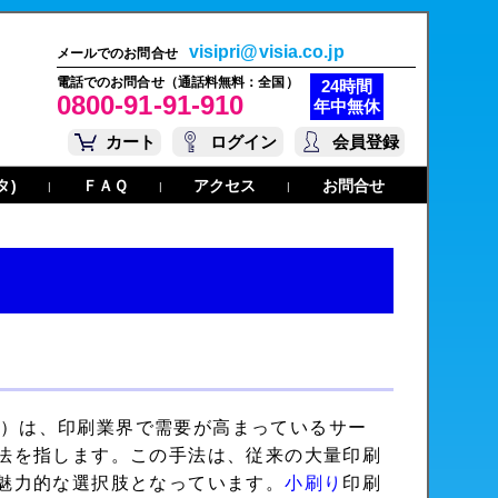
visipri@visia.co.jp
メールでのお問合せ
電話でのお問合せ（通話料無料：全国）
24時間
0800-91-91-910
年中無休
カート
ログイン
会員登録
タ)
ＦＡＱ
アクセス
お問合せ
|
|
|
g Industry）は、印刷業界で需要が高まっているサー
法を指します。この手法は、従来の大量印刷
魅力的な選択肢となっています。
小刷り
印刷