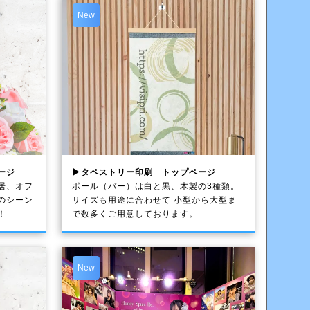
New
ージ
▶タペストリー印刷 トップページ
居、オフ
ポール（バー）は白と黒、木製の3種類。
のシーン
サイズも用途に合わせて 小型から大型ま
！
で数多くご用意しております。
New