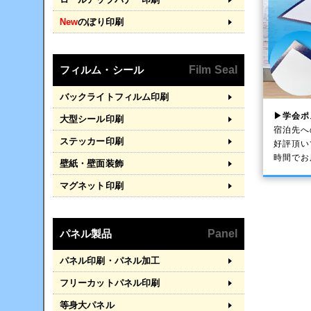
New
のぼり印刷
フィルム・シール
Film Seal
バックライトフィルム印刷
▶学会ポ
大型シール印刷
宿泊先へ
ステッカー印刷
好評頂い
時間でお
壁紙・壁面装飾
マグネット印刷
パネル製品
Panel
パネル印刷・パネル加工
フリーカットパネル印刷
等身大パネル