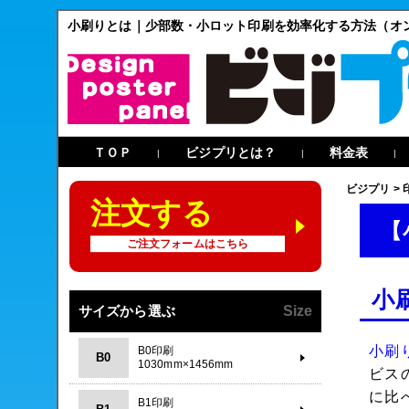
小刷りとは｜少部数・小ロット印刷を効率化する方法（オ
ＴＯＰ
ビジプリとは？
料金表
|
|
|
ビジプリ
>
注文する
【
ご注文フォームはこちら
小
サイズから選ぶ
Size
小刷
B0印刷
B0
1030mm×1456mm
ビス
に比
B1印刷