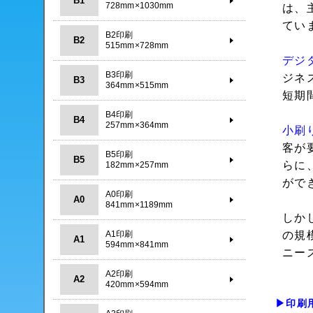
B1
728mm×1030mm
は、
てい
B2印刷
B2
515mm×728mm
デジ
B3印刷
ジネ
B3
364mm×515mm
短期
B4印刷
B4
257mm×364mm
小刷
客が
B5印刷
B5
らに
182mm×257mm
がで
A0印刷
A0
841mm×1189mm
しか
A1印刷
の規
A1
594mm×841mm
ニー
A2印刷
A2
420mm×594mm
▶印刷