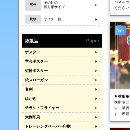
パネルの
その他の
ﾘﾝｸ
長方形サイズ
ください
ﾘﾝｸ
サイズ一覧
New
紙製品
Paper
ポスター
学会ポスター
短冊ポスター
紙スローガン
名刺
▶横断幕
はがき
横断幕は
チラシ・フライヤー
告・販促
す。種類
大判印刷
トレーシングペーパー印刷