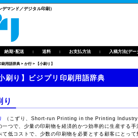
ンデマンド／デジタル印刷）
納期･配送
送料
お支払方法
入稿方法(デー
|
|
|
印刷用語辞典
>
か行
>
【小刷り】
小刷り】ビジプリ印刷用語辞典
刷り
り
（こずり、Short-run Printing in the Printin
の一つで、少量の印刷物を経済的かつ効率的に生産する手
べて低コストで、少数の印刷物を必要とする顧客にとって