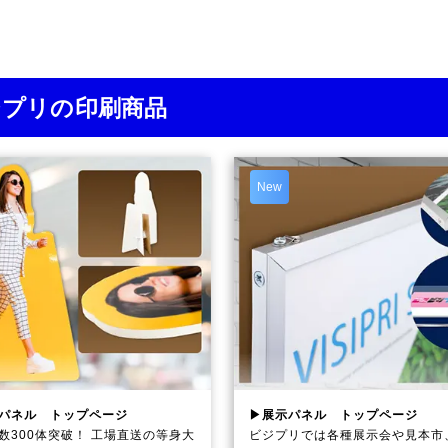
ジプリの印刷商品
New
パネル トップページ
▶展示パネル トップページ
数300体突破！ 工場直送の等身大
ビジプリでは各種展示会や見本市