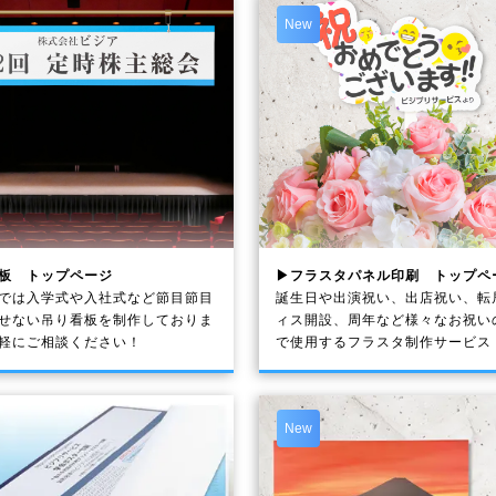
New
板 トップページ
▶フラスタパネル印刷 トップペ
では入学式や入社式など節目節目
誕生日や出演祝い、出店祝い、転
せない吊り看板を制作しておりま
ィス開設、周年など様々なお祝い
軽にご相談ください！
で使用するフラスタ制作サービス
New