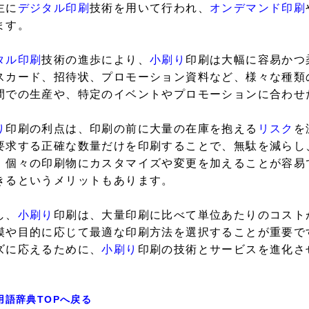
主に
デジタル印刷
技術を用いて行われ、
オンデマンド印刷
ます。
タル印刷
技術の進歩により、
小刷り
印刷は大幅に容易かつ
スカード、招待状、プロモーション資料など、様々な種類
間での生産や、特定のイベントやプロモーションに合わせ
り
印刷の利点は、印刷の前に大量の在庫を抱える
リスク
を
要求する正確な数量だけを印刷することで、無駄を減らし
、個々の印刷物にカスタマイズや変更を加えることが容易
きるというメリットもあります。
し、
小刷り
印刷は、大量印刷に比べて単位あたりのコスト
模や目的に応じて最適な印刷方法を選択することが重要で
ズに応えるために、
小刷り
印刷の技術とサービスを進化さ
用語辞典TOPへ戻る