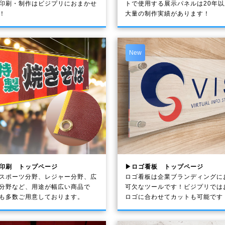
印刷・制作は
ビジプリ
におまかせ
トで使用する展示パネルは20年
！
大量の制作実績があります！
New
印刷 トップページ
▶ロゴ看板 トップページ
スポーツ分野、レジャー分野、広
ロゴ看板は企業ブランディングに
分野など、用途が幅広い商品で
可欠なツールです！ビジプリでは
も多数ご用意しております。
ロゴに合わせてカットも可能です