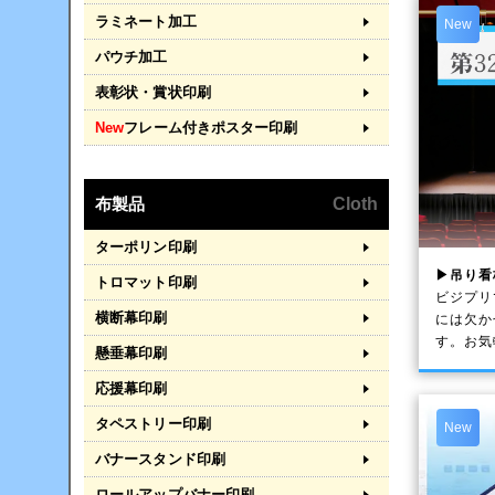
ラミネート加工
New
パウチ加工
表彰状・賞状印刷
New
フレーム付きポスター印刷
布製品
Cloth
ターポリン印刷
▶吊り看
トロマット印刷
ビジプリ
横断幕印刷
には欠か
す。お気
懸垂幕印刷
応援幕印刷
タペストリー印刷
New
バナースタンド印刷
ロールアップバナー印刷