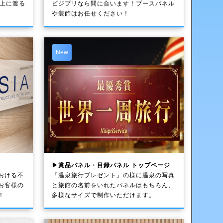
以上に渡る
ビジプリなら間に合います！ブースパネル
や装飾はお任せください！
New
▶賞品パネル・目録パネル トップページ
おける不
『温泉旅行プレゼント』の様に温泉の写真
お客様の
と旅館の名前をいれたパネルはもちろん、
！
多様なサイズで制作いただけます。