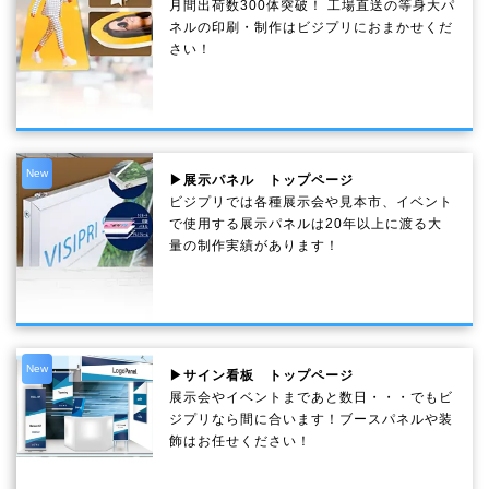
月間出荷数300体突破！ 工場直送の等身大パ
ネルの印刷・制作は
ビジプリ
におまかせくだ
さい！
New
▶展示パネル トップページ
ビジプリでは各種展示会や見本市、イベント
で使用する展示パネルは20年以上に渡る大
量の制作実績があります！
New
▶サイン看板 トップページ
展示会やイベントまであと数日・・・でもビ
ジプリなら間に合います！ブースパネルや装
飾はお任せください！