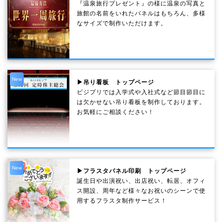
『温泉旅行プレゼント』の様に温泉の写真と
旅館の名前をいれたパネルはもちろん、多様
なサイズで制作いただけます。
New
▶吊り看板 トップページ
ビジプリでは入学式や入社式など節目節目に
は欠かせない吊り看板を制作しております。
お気軽にご相談ください！
New
▶フラスタパネル印刷 トップページ
誕生日や出演祝い、出店祝い、転居、オフィ
ス開設、周年など様々なお祝いのシーンで使
用するフラスタ制作サービス！