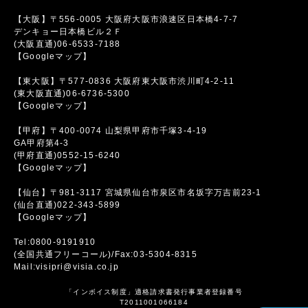
【大阪】〒556-0005 大阪府大阪市浪速区日本橋4-7-7
デンキョー日本橋ビル２Ｆ
(大阪直通)06-6533-7188
【Googleマップ】
【東大阪】〒577-0836 大阪府東大阪市渋川町4-2-11
(東大阪直通)06-6736-5300
【Googleマップ】
【甲府】〒400-0074 山梨県甲府市千塚3-4-19
GA甲府第4-3
(甲府直通)0552-15-6240
【Googleマップ】
【仙台】〒981-3117 宮城県仙台市泉区市名坂字万吉前23-1
(仙台直通)022-343-5899
【Googleマップ】
Tel:0800-9191910
(全国共通フリーコール)/Fax:03-5304-8315
Mail:visipri@visia.co.jp
「インボイス制度」適格請求書発行事業者登録番号
T2011001066184