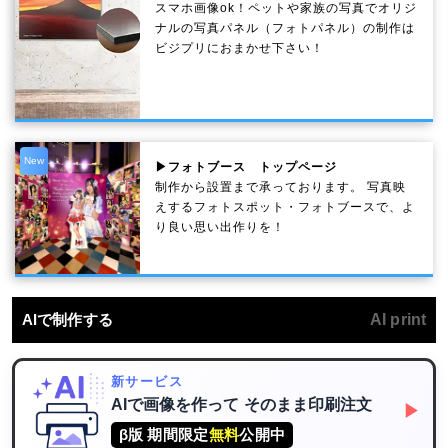
スマホ画像ok！ペットや家族の写真でオリジ
ナルの写真パネル（フォトパネル）の制作は
ビジプリにおまかせ下さい！
New
▶フォトブース トップページ
制作から設置まで承っております。 写真映
えするフォトスポット・フォトブースで、よ
り良い思い出作りを！
AIで制作する
AI print
新サービス
AIで画像を作って
そのまま印刷注文
▶
β版 期間限定
無料
公開中