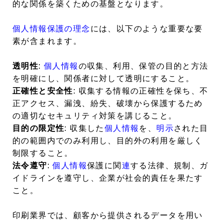
的な関係を築くための基盤となります。
個人情報保護の理念
には、以下のような重要な要
素が含まれます。
透明性
:
個人情報
の収集、利用、保管の目的と方法
を明確にし、関係者に対して透明にすること。
正確性と安全性
: 収集する情報の正確性を保ち、不
正アクセス、漏洩、紛失、破壊から保護するため
の適切なセキュリティ対策を講じること。
目的の限定性
: 収集した
個人情報
を、
明示
された目
的の範囲内でのみ利用し、目的外の利用を厳しく
制限すること。
法令遵守
:
個人情報
保護に関
連
する法律、規制、ガ
イドラインを遵守し、企業が社会的責任を果たす
こと。
印刷業界では、顧客から提供されるデータを用い