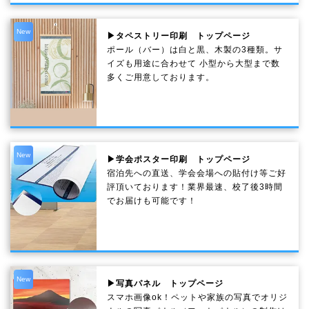
New
▶タペストリー印刷 トップページ
ポール（バー）は白と黒、木製の3種類。サ
イズも用途に合わせて 小型から大型まで数
多くご用意しております。
New
▶学会ポスター印刷 トップページ
宿泊先への直送、学会会場への貼付け等ご好
評頂いております！業界最速、校了後3時間
でお届けも可能です！
New
▶写真パネル トップページ
スマホ画像ok！ペットや家族の写真でオリジ