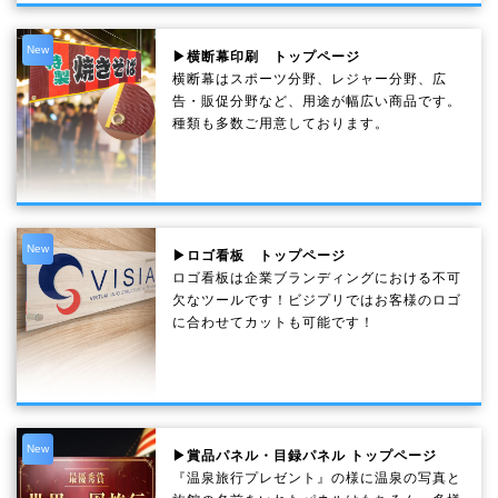
New
▶横断幕印刷 トップページ
横断幕はスポーツ分野、レジャー分野、広
告・販促分野など、用途が幅広い商品です。
種類も多数ご用意しております。
New
▶ロゴ看板 トップページ
ロゴ看板は企業ブランディングにおける不可
欠なツールです！ビジプリではお客様のロゴ
に合わせてカットも可能です！
New
▶賞品パネル・目録パネル トップページ
『温泉旅行プレゼント』の様に温泉の写真と