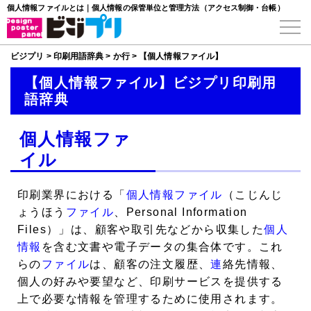
個人情報ファイルとは｜個人情報の保管単位と管理方法（アクセス制御・台帳）
ビジプリ
>
印刷用語辞典
>
か行
>
【個人情報ファイル】
【個人情報ファイル】ビジプリ印刷用
語辞典
個人情報ファ
イル
印刷業界における「
個人情報ファイル
（こじんじ
ょうほう
ファイル
、Personal Information
Files）」は、顧客や取引先などから収集した
個人
情報
を含む文書や電子データの集合体です。これ
らの
ファイル
は、顧客の注文履歴、
連
絡先情報、
個人の好みや要望など、印刷サービスを提供する
上で必要な情報を管理するために使用されます。