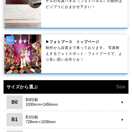
ナルの写真パネル（フォトパネル）の制作は
ビジプリにおまかせ下さい！
New
▶フォトブース トップページ
制作から設置まで承っております。 写真映
えするフォトスポット・フォトブースで、よ
り良い思い出作りを！
サイズから選ぶ
Size
B0印刷
B0
1030mm×1456mm
B1印刷
B1
728mm×1030mm