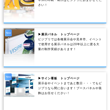
ネルの印刷・制作は
ビジプリ
におまかせくだ
さい！
New
▶展示パネル トップページ
ビジプリでは各種展示会や見本市、イベント
で使用する展示パネルは20年以上に渡る大
量の制作実績があります！
New
▶サイン看板 トップページ
展示会やイベントまであと数日・・・でもビ
ジプリなら間に合います！ブースパネルや装
飾はお任せください！