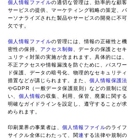
個人情報ファイル
の適切な管理は、効率的な顧客
サービスの提供、マーケティング戦略の策定、パ
ーソナライズされた製品やサービスの開発に不可
欠です。
個人情報ファイル
の管理には、情報の正確性と機
密性の保持、
アクセス制御
、データの保護とセキ
ュリティ対策の実施が含まれます。具体的には、
不正アクセスや情報漏洩を防ぐために、パスワー
ド保護、データの暗号化、物理的なセキュリティ
措置などが講じられます。また、
個人情報保護法
やGDPR（一般データ保護規則）などの規制に従
い、
個人情報
の収集、利用、保管、廃棄に関する
明確なガイドラインを設定し、遵守することが求
められます。
印刷業界の事業者は、
個人情報ファイル
のライフ
サイクル全体にわたって、関
連
する法律や規制の