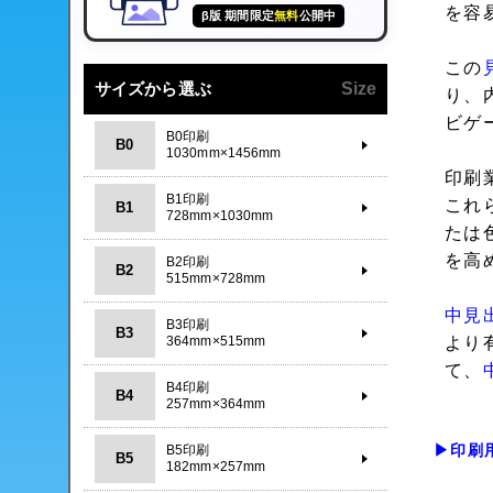
を容
β版 期間限定
無料
公開中
この
サイズから選ぶ
Size
り、
ビゲ
B0印刷
B0
1030mm×1456mm
印刷
B1印刷
これ
B1
728mm×1030mm
たは
を高
B2印刷
B2
515mm×728mm
中見
B3印刷
B3
364mm×515mm
より
て、
B4印刷
B4
257mm×364mm
▶印刷
B5印刷
B5
182mm×257mm