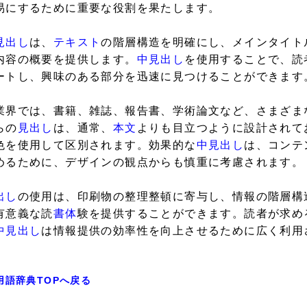
易にするために重要な役割を果たします。
見出し
は、
テキスト
の階層構造を明確にし、メインタイト
内容の概要を提供します。
中見出し
を使用することで、読
ートし、興味のある部分を迅速に見つけることができます
業界では、書籍、雑誌、報告書、学術論文など、さまざま
らの
見出し
は、通常、
本文
よりも目立つように設計されて
色を使用して区別されます。効果的な
中見出し
は、コンテ
めるために、デザインの観点からも慎重に考慮されます。
出し
の使用は、印刷物の整理整頓に寄与し、情報の階層構
有意義な読
書体
験を提供することができます。読者が求め
中見出し
は情報提供の効率性を向上させるために広く利用
用語辞典TOPへ戻る