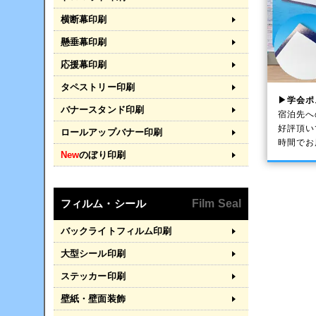
横断幕印刷
懸垂幕印刷
応援幕印刷
タペストリー印刷
▶学会ポ
バナースタンド印刷
宿泊先へ
好評頂い
ロールアップバナー印刷
時間でお
New
のぼり印刷
フィルム・シール
Film Seal
バックライトフィルム印刷
大型シール印刷
ステッカー印刷
壁紙・壁面装飾