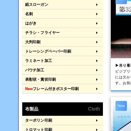
紙スローガン
名刺
はがき
チラシ・フライヤー
大判印刷
トレーシングペーパー印刷
ラミネート加工
▶吊り看
パウチ加工
ビジプリ
には欠か
表彰状・賞状印刷
す。お気
New
フレーム付きポスター印刷
New
布製品
Cloth
ターポリン印刷
トロマット印刷