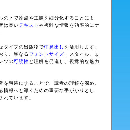
ルの下で論点や主題を細分化することによ
者は長い
テキスト
や複雑な情報を効率的にナ
。
なタイプの出版物で
中見出し
を活用します。
おり、異なる
フォント
サイズ
、スタイル、ま
ンツの
可読性
と理解を促進し、視覚的な魅力
造を明確にすることで、読者の理解を深め、
る情報へと導くための重要な手がかりとし
されています。