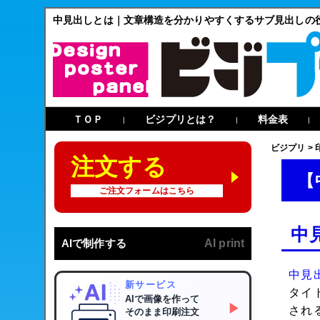
中見出しとは｜文章構造を分かりやすくするサブ見出しの
ＴＯＰ
ビジプリとは？
料金表
|
|
|
ビジプリ
>
注文する
【
ご注文フォームはこちら
中
AIで制作する
AI print
中見
新サービス
タイ
AIで画像を作って
▶
され
そのまま印刷注文