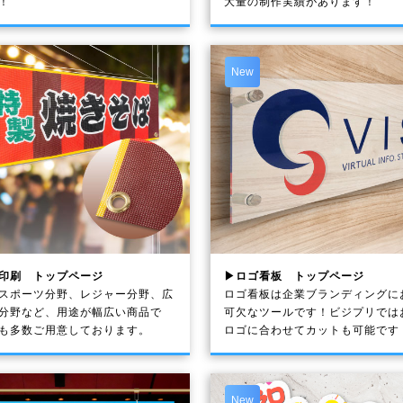
！
大量の制作実績があります！
New
印刷 トップページ
▶ロゴ看板 トップページ
スポーツ分野、レジャー分野、広
ロゴ看板は企業ブランディングに
分野など、用途が幅広い商品で
可欠なツールです！ビジプリでは
も多数ご用意しております。
ロゴに合わせてカットも可能です
New