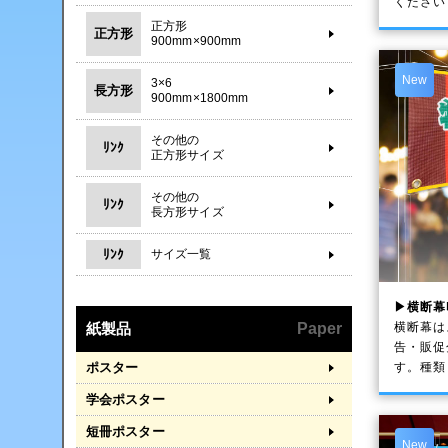
ください
正方形
正方形
900mm×900mm
New
3×6
長方形
900mm×1800mm
その他の
ﾘﾝｸ
正方形サイズ
その他の
ﾘﾝｸ
長方形サイズ
ﾘﾝｸ
サイズ一覧
▶横断幕
横断幕は
紙製品
Paper
告・販促
す。種類
ポスター
学会ポスター
短冊ポスター
New