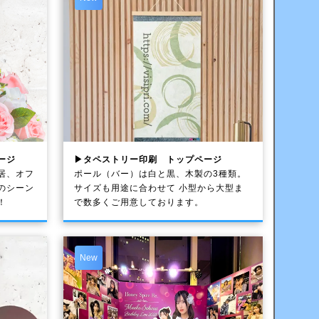
ージ
▶タペストリー印刷 トップページ
居、オフ
ポール（バー）は白と黒、木製の3種類。
のシーン
サイズも用途に合わせて 小型から大型ま
！
で数多くご用意しております。
New