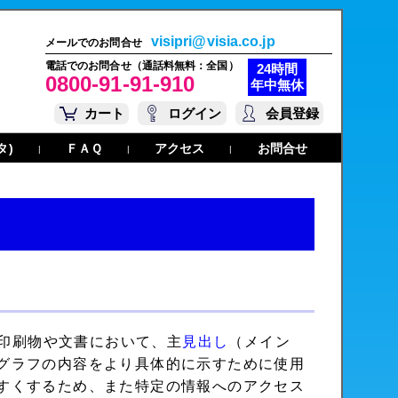
visipri@visia.co.jp
メールでのお問合せ
電話でのお問合せ（通話料無料：全国）
24時間
0800-91-91-910
年中無休
カート
ログイン
会員登録
タ)
ＦＡＱ
アクセス
お問合せ
|
|
|
e）は、印刷物や文書において、主
見出し
（メイン
グラフの内容をより具体的に示すために使用
すくするため、また特定の情報へのアクセス