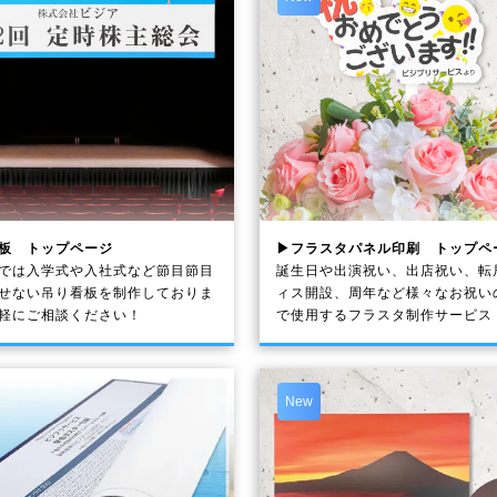
板 トップページ
▶フラスタパネル印刷 トップペ
では入学式や入社式など節目節目
誕生日や出演祝い、出店祝い、転
せない吊り看板を制作しておりま
ィス開設、周年など様々なお祝い
軽にご相談ください！
で使用するフラスタ制作サービス
New