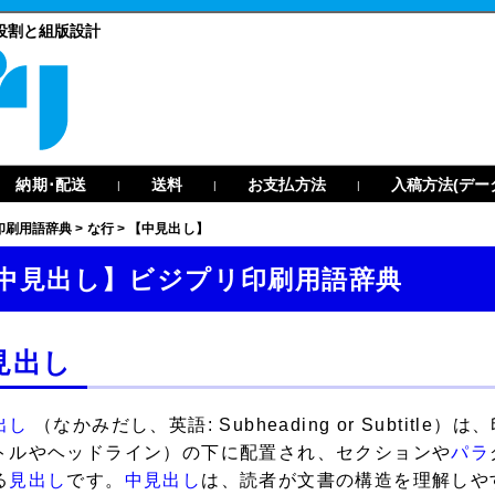
役割と組版設計
納期･配送
送料
お支払方法
入稿方法(デー
|
|
|
印刷用語辞典
>
な行
>
【中見出し】
中見出し】ビジプリ印刷用語辞典
見出し
出し
（なかみだし、英語: Subheading or Subtitl
トルやヘッドライン）の下に配置され、セクションや
パラ
る
見出し
です。
中見出し
は、読者が文書の構造を理解しや