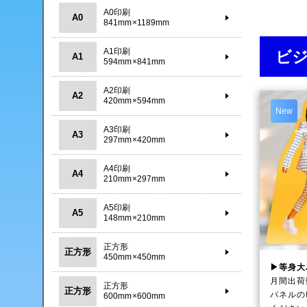
A0印刷
A0
841mm×1189mm
A1印刷
ビ
A1
594mm×841mm
A2印刷
A2
420mm×594mm
New
A3印刷
A3
297mm×420mm
A4印刷
A4
210mm×297mm
A5印刷
A5
148mm×210mm
正方形
正方形
450mm×450mm
▶等身大
月間出荷
正方形
正方形
パネルの
600mm×600mm