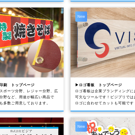
New
印刷 トップページ
▶ロゴ看板 トップページ
スポーツ分野、レジャー分野、広
ロゴ看板は企業ブランディングに
分野など、用途が幅広い商品で
可欠なツールです！ビジプリでは
も多数ご用意しております。
ロゴに合わせてカットも可能です
New