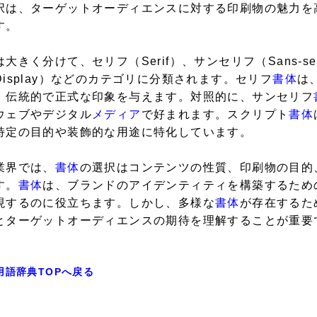
択は、ターゲットオーディエンスに対する印刷物の魅力を
す。
は大きく分けて、セリフ（Serif）、サンセリフ（Sans-se
Display）などのカテゴリに分類されます。セリフ
書体
は
、伝統的で正式な印象を与えます。対照的に、サンセリフ
ウェブやデジタル
メディア
で好まれます。スクリプト
書体
特定の目的や装飾的な用途に特化しています。
業界では、
書体
の選択はコンテンツの性質、印刷物の目的
す。
書体
は、ブランドのアイデンティティを構築するため
現するのに役立ちます。しかし、多様な
書体
が存在するた
とターゲットオーディエンスの期待を理解することが重要
用語辞典TOPへ戻る