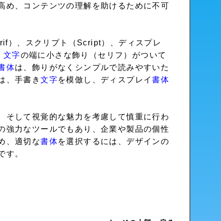
高め、コンテンツの理解を助けるために不可
rif）、スクリプト（Script）、ディスプレ
、
文字
の端に小さな飾り（セリフ）がついて
書体
は、飾りがなくシンプルで読みやすいた
は、手書き
文字
を模倣し、ディスプレイ
書体
、そして視覚的な魅力を考慮して慎重に行わ
の強力なツールでもあり、企業や製品の個性
め、適切な
書体
を選択するには、デザインの
です。