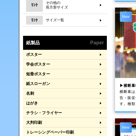
その他の
ﾘﾝｸ
長方形サイズ
New
ﾘﾝｸ
サイズ一覧
紙製品
Paper
ポスター
学会ポスター
短冊ポスター
紙スローガン
▶横断幕
横断幕は
名刺
告・販促
はがき
す。種類
チラシ・フライヤー
大判印刷
New
トレーシングペーパー印刷