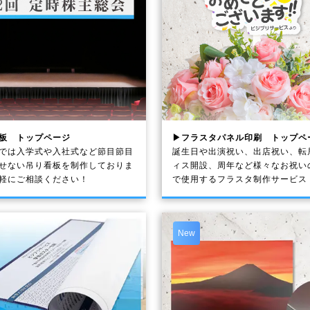
板 トップページ
▶フラスタパネル印刷 トップペ
では入学式や入社式など節目節目
誕生日や出演祝い、出店祝い、転
せない吊り看板を制作しておりま
ィス開設、周年など様々なお祝い
軽にご相談ください！
で使用するフラスタ制作サービス
New