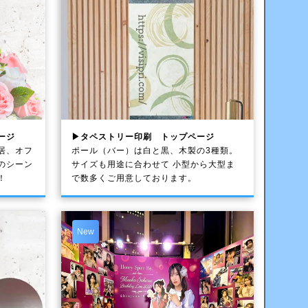
ージ
▶タペストリー印刷 トップページ
居、オフ
ポール（バー）は白と黒、木製の3種類。
のシーン
サイズも用途に合わせて 小型から大型ま
！
で数多くご用意しております。
New