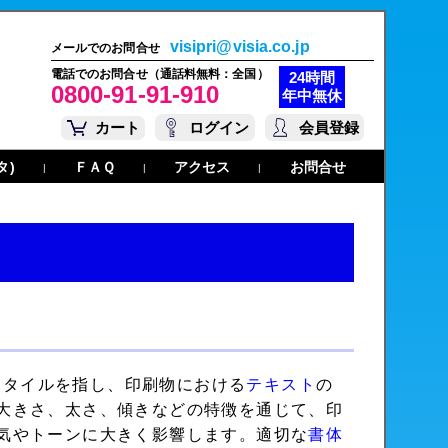
visipri@visia.co.jp
メールでのお問合せ
電話でのお問合せ（通話料無料：全国）
24時間
0800-91-91-910
年中無休
カート
ログイン
会員登録
タ)
ＦＡＱ
アクセス
お問合せ
|
|
|
スタイルを指し、印刷物における
テキスト
の
大きさ、太さ、傾きなどの特徴を通じて、印
気やトーンに大きく影響します。適切な
書体