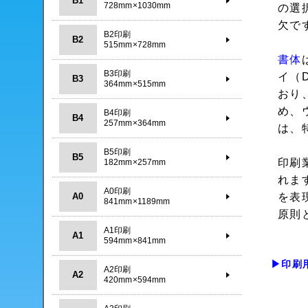
B1
728mm×1030mm
の選
欠で
B2印刷
B2
515mm×728mm
書体
B3印刷
イ（
B3
364mm×515mm
おり
め、
B4印刷
B4
257mm×364mm
は、
B5印刷
B5
印刷
182mm×257mm
れま
A0印刷
A0
を表
841mm×1189mm
原則
A1印刷
A1
594mm×841mm
▶印刷
A2印刷
A2
420mm×594mm