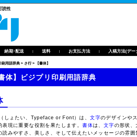
可読性
納期･配送
送料
お支払方法
入稿方法(デー
|
|
|
印刷用語辞典
>
さ行
>
【書体】
書体】ビジプリ印刷用語辞典
体
（しょたい、Typeface or Font）は、
文字
のデザインや
的表現に重要な役割を果たします。
書体
は、
文字
の形状、
の読みやすさ、美しさ、そして伝えたいメッセージの雰囲