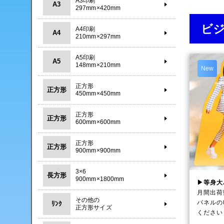
A3印刷
A3
297mm×420mm
ビ
A4印刷
A4
210mm×297mm
A5印刷
A5
148mm×210mm
New
正方形
正方形
450mm×450mm
正方形
正方形
600mm×600mm
正方形
正方形
900mm×900mm
3×6
長方形
900mm×1800mm
▶等身大
月間出荷
その他の
パネルの
ﾘﾝｸ
正方形サイズ
ください