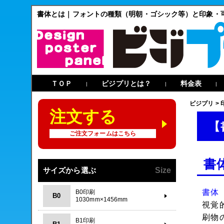
書体とは｜フォントの種類（明朝・ゴシック等）と印象・
ＴＯＰ
ビジプリとは？
料金表
|
|
|
ビジプリ
>
注文する
【
ご注文フォームはこちら
書
サイズから選ぶ
Size
書体
B0印刷
B0
1030mm×1456mm
視覚
刷物
B1印刷