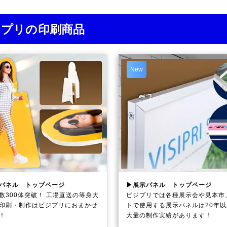
ジプリの印刷商品
New
パネル トップページ
▶展示パネル トップページ
数300体突破！ 工場直送の等身大
ビジプリでは各種展示会や見本市
印刷・制作は
ビジプリ
におまかせ
トで使用する展示パネルは20年
！
大量の制作実績があります！