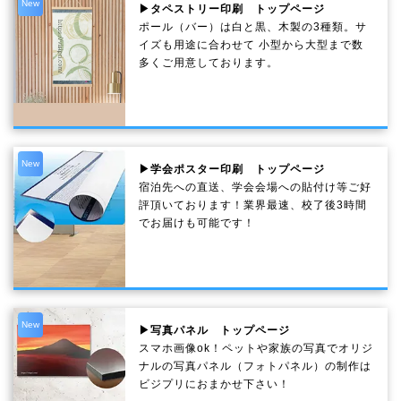
New
▶タペストリー印刷 トップページ
ポール（バー）は白と黒、木製の3種類。サ
イズも用途に合わせて 小型から大型まで数
多くご用意しております。
New
▶学会ポスター印刷 トップページ
宿泊先への直送、学会会場への貼付け等ご好
評頂いております！業界最速、校了後3時間
でお届けも可能です！
New
▶写真パネル トップページ
スマホ画像ok！ペットや家族の写真でオリジ
ナルの写真パネル（フォトパネル）の制作は
ビジプリにおまかせ下さい！