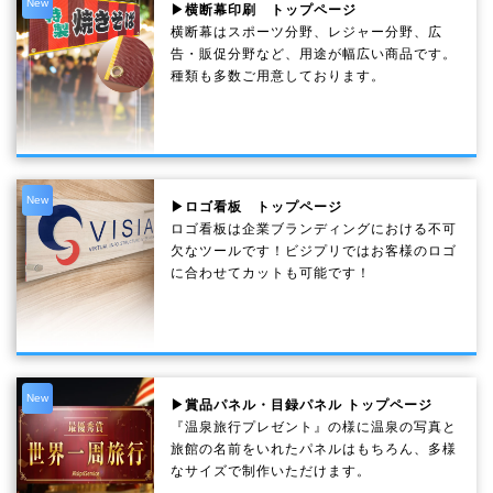
New
▶横断幕印刷 トップページ
横断幕はスポーツ分野、レジャー分野、広
告・販促分野など、用途が幅広い商品です。
種類も多数ご用意しております。
New
▶ロゴ看板 トップページ
ロゴ看板は企業ブランディングにおける不可
欠なツールです！ビジプリではお客様のロゴ
に合わせてカットも可能です！
New
▶賞品パネル・目録パネル トップページ
『温泉旅行プレゼント』の様に温泉の写真と
旅館の名前をいれたパネルはもちろん、多様
なサイズで制作いただけます。