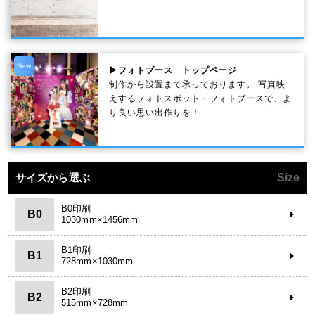
New
▶フォトブース トップページ
制作から設置まで承っております。 写真映
えするフォトスポット・フォトブースで、よ
り良い思い出作りを！
サイズから選ぶ
Size
B0印刷
B0
1030mm×1456mm
B1印刷
B1
728mm×1030mm
B2印刷
B2
515mm×728mm