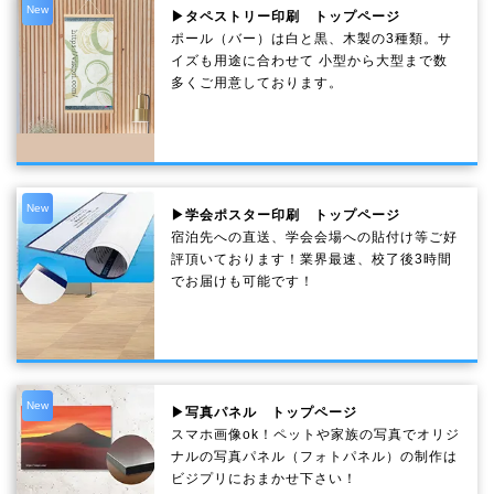
New
▶タペストリー印刷 トップページ
ポール（バー）は白と黒、木製の3種類。サ
イズも用途に合わせて 小型から大型まで数
多くご用意しております。
New
▶学会ポスター印刷 トップページ
宿泊先への直送、学会会場への貼付け等ご好
評頂いております！業界最速、校了後3時間
でお届けも可能です！
New
▶写真パネル トップページ
スマホ画像ok！ペットや家族の写真でオリジ
ナルの写真パネル（フォトパネル）の制作は
ビジプリにおまかせ下さい！