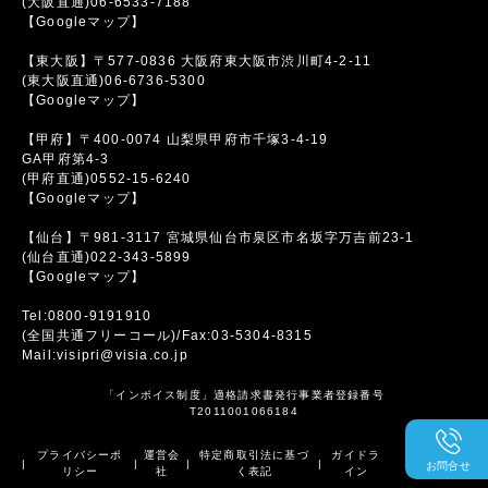
(大阪直通)06-6533-7188
【Googleマップ】
【東大阪】〒577-0836 大阪府東大阪市渋川町4-2-11
(東大阪直通)06-6736-5300
【Googleマップ】
【甲府】〒400-0074 山梨県甲府市千塚3-4-19
GA甲府第4-3
(甲府直通)0552-15-6240
【Googleマップ】
【仙台】〒981-3117 宮城県仙台市泉区市名坂字万吉前23-1
(仙台直通)022-343-5899
【Googleマップ】
Tel:0800-9191910
(全国共通フリーコール)/Fax:03-5304-8315
Mail:visipri@visia.co.jp
「インボイス制度」適格請求書発行事業者登録番号
T2011001066184
プライバシーポ
運営会
特定商取引法に基づ
ガイドラ
|
|
|
|
お問合せ
リシー
社
く表記
イン