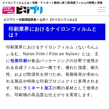
ナイロンフィルムとは｜包装・ラミネート基材に使う高強度フィルムの特徴と用途
ビジプリ
>
印刷用語辞典
>
な行
>
【ナイロンフィルム】
印刷業界におけるナイロンフィルムと
は？
印刷業界における
ナイロンフィルム
（ないろんふ
ぃるむ、
Nylon Film
/
Film en Nylon
）とは、主
に
包装印刷
や食品パッケージングの分野で使用さ
れる合成フィルムの一種です。優れた強度、耐久
性、および防湿性を持つため、長期保存が求めら
れる製品や特殊な印刷プロジェクトに多用されま
す。特に
ラミネート加工
の際の基材として使用さ
れ、印刷物の高品質な仕上がりを実現します。