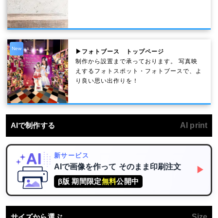
New
▶フォトブース トップページ
制作から設置まで承っております。 写真映
えするフォトスポット・フォトブースで、よ
り良い思い出作りを！
AIで制作する
AI print
新サービス
AIで画像を作って
そのまま印刷注文
▶
β版 期間限定
無料
公開中
サイズから選ぶ
Size